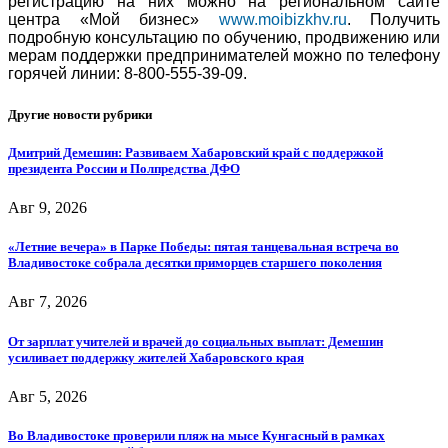
регистрацию на них можно на региональном сайте
центра «Мой бизнес»
www.moibizkhv.ru
. Получить
подробную консультацию по обучению, продвижению или
мерам поддержки предпринимателей можно по телефону
горячей линии: 8-800-555-39-09.
Другие новости рубрики
Дмитрий Демешин: Развиваем Хабаровский край с поддержкой
президента России и Полпредства ДФО
Авг 9, 2026
«Летние вечера» в Парке Победы: пятая танцевальная встреча во
Владивостоке собрала десятки приморцев старшего поколения
Авг 7, 2026
От зарплат учителей и врачей до социальных выплат: Демешин
усиливает поддержку жителей Хабаровского края
Авг 5, 2026
Во Владивостоке проверили пляж на мысе Кунгасный в рамках