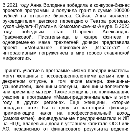
В 2021 году Анна Володина победила в конкурсе-бизнес
проектов программы и получила грант в сумме 100000
рублей на открытие бизнеса. Сейчас Анна является
руководителем детского переездного Театра ростовых
кукол «Мульти-Пульти» в Комсомольске-на-Амуре. В 2023
году победным стал IT-проект Александры
Графчиковой. Писательница в жанре фэнтези и
одновременно мама трехлетней дочери представила
проект «Мобильное приложение „Играссказ“ с
интерактивным погружением в мир героев славянской
мифологии».
Принять участие в программе «Мама-предприниматель»
могут женщины с несовершеннолетними детьми или в
декретном отпуске, в том числе матери, женщины-
усыновители, женщины-опекуны, женщины-попечители
или приемные матери. Также женщины, не принимавшие
участие в программе «Мама-предприниматель» в этом
году в других регионах. Еще женщины, которые
попадают хотя бы в одну из категорий: физлица,
применяющие налог на профессиональный доход
(самозанятые), индивидуальные предприниматели и ИП
на НПД, владельцы доли в уставном капитале ООО или
АО, независимо от финансового результата ведения