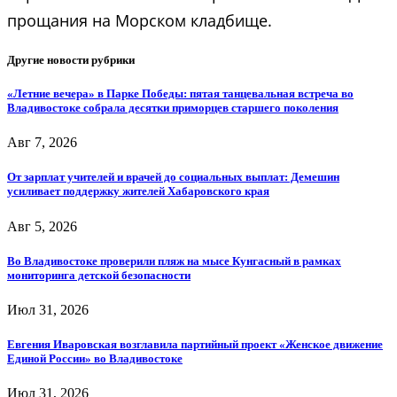
прощания на Морском кладбище.
Другие новости рубрики
«Летние вечера» в Парке Победы: пятая танцевальная встреча во
Владивостоке собрала десятки приморцев старшего поколения
Авг 7, 2026
От зарплат учителей и врачей до социальных выплат: Демешин
усиливает поддержку жителей Хабаровского края
Авг 5, 2026
Во Владивостоке проверили пляж на мысе Кунгасный в рамках
мониторинга детской безопасности
Июл 31, 2026
Евгения Иваровская возглавила партийный проект «Женское движение
Единой России» во Владивостоке
Июл 31, 2026