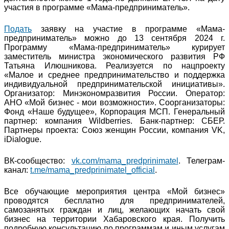
участия в программе «Мама-предприниматель».
Подать
заявку на участие в программе «Мама-
предприниматель» можно до 13 сентября 2024 г.
Программу «Мама-предприниматель» курирует
заместитель министра экономического развития РФ
Татьяна Илюшникова. Реализуется по нацпроекту
«Малое и среднее предпринимательство и поддержка
индивидуальной предпринимательской инициативы».
Организатор: Минэкономразвития России. Оператор:
АНО «Мой бизнес - мои возможности». Соорганизаторы:
Фонд «Наше будущее», Корпорация МСП. Генеральный
партнер: компания Wildberries. Банк-партнер: СБЕР.
Партнеры проекта: Союз женщин России, компания VK,
iDialogue.
ВК-сообщество:
vk.com/mama_predprinimatel
. Телеграм-
канал:
t.me/mama_predprinimatel_official
.
Все обучающие мероприятия центра «Мой бизнес»
проводятся бесплатно для предпринимателей,
самозанятых граждан и лиц, желающих начать свой
бизнес на территории Хабаровского края. Получить
подробную консультацию по программам и иным услугам