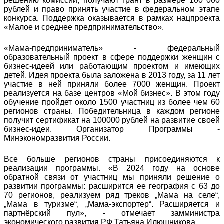
решению комиссии, получают грант в размере 100 000
рублей и право принять участие в федеральном этапе
конкурса. Поддержка оказывается в рамках нацпроекта
«Малое и среднее предпринимательство».
«Мама-предприниматель» - федеральный
образовательный проект в сфере поддержки женщин с
бизнес-идеей или работающим проектом и имеющих
детей. Идея проекта была заложена в 2013 году, за 11 лет
участие в ней приняли более 7000 женщин. Проект
реализуется на базе центров «Мой бизнес». В этом году
обучение пройдет около 1500 участниц из более чем 60
регионов страны. Победительница в каждом регионе
получит сертификат на 100000 рублей на развитие своей
бизнес-идеи. Организатор Программы -
Минэкономразвития России.
Все больше регионов страны присоединяются к
реализации программы. «В 2024 году на основе
обратной связи от участниц мы приняли решение о
развитии программы: расширится ее география с 63 до
70 регионов, реализуем ряд треков „Мама на селе“,
„Мама в туризме“, „Мама-экспортер“. Расширяется и
партнёрский пул», - отмечает замминистра
экономического развития РФ Татьяна Илюшникова.