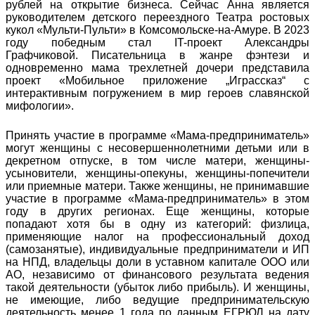
рублей на открытие бизнеса. Сейчас Анна является
руководителем детского переездного Театра ростовых
кукол «Мульти-Пульти» в Комсомольске-на-Амуре. В 2023
году победным стал IT-проект Александры
Графчиковой. Писательница в жанре фэнтези и
одновременно мама трехлетней дочери представила
проект «Мобильное приложение „Играссказ“ с
интерактивным погружением в мир героев славянской
мифологии».
Принять участие в программе «Мама-предприниматель»
могут женщины с несовершеннолетними детьми или в
декретном отпуске, в том числе матери, женщины-
усыновители, женщины-опекуны, женщины-попечители
или приемные матери. Также женщины, не принимавшие
участие в программе «Мама-предприниматель» в этом
году в других регионах. Еще женщины, которые
попадают хотя бы в одну из категорий: физлица,
применяющие налог на профессиональный доход
(самозанятые), индивидуальные предприниматели и ИП
на НПД, владельцы доли в уставном капитале ООО или
АО, независимо от финансового результата ведения
такой деятельности (убыток либо прибыль). И женщины,
не имеющие, либо ведущие предпринимательскую
деятельность менее 1 года по данным ЕГРЮЛ на дату