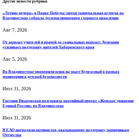
Другие новости рубрики
«Летние вечера» в Парке Победы: пятая танцевальная встреча во
Владивостоке собрала десятки приморцев старшего поколения
Авг 7, 2026
От зарплат учителей и врачей до социальных выплат: Демешин
усиливает поддержку жителей Хабаровского края
Авг 5, 2026
Во Владивостоке проверили пляж на мысе Кунгасный в рамках
мониторинга детской безопасности
Июл 31, 2026
Евгения Иваровская возглавила партийный проект «Женское движение
Единой России» во Владивостоке
Июл 31, 2026
В ЕАО наградили активистов, оказывающих поддержку защитникам
Отечества