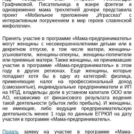
Графчиковой. Писательница в жанре фэнтези и
одновременно мама трехлетней дочери представила
проект «Мобильное приложение „Играссказ“ с
интерактивным погружением в мир героев славянской
мифологии».
Принять участие в программе «Мама-предприниматель»
могут женщины с несовершеннолетними детьми или в
декретном отпуске, в том числе матери, женщины-
усыновители, женщины-опекуны, женщины-попечители
или приемные матери. Также женщины, не принимавшие
участие в программе «Мама-предприниматель» в этом
году в других регионах. Еще женщины, которые
попадают хотя бы в одну из категорий: физлица,
применяющие налог на профессиональный доход
(самозанятые), индивидуальные предприниматели и ИП
на НПД, владельцы доли в уставном капитале ООО или
АО, независимо от финансового результата ведения
такой деятельности (убыток либо прибыль). И женщины,
не имеющие, либо ведущие предпринимательскую
деятельность менее 1 года по данным ЕГРЮЛ на дату
участия в программе «Мама-предприниматель».
Подать
заявку на участие в программе «Мама-