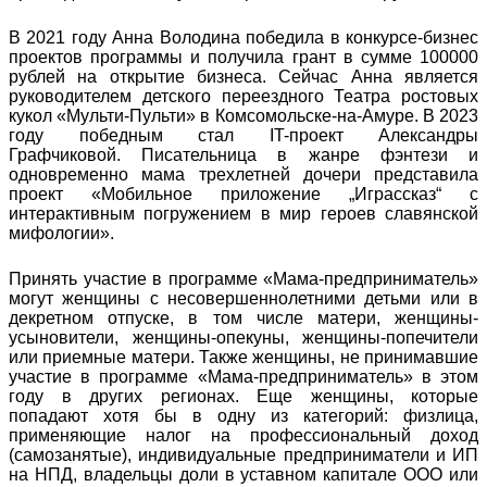
В 2021 году Анна Володина победила в конкурсе-бизнес
проектов программы и получила грант в сумме 100000
рублей на открытие бизнеса. Сейчас Анна является
руководителем детского переездного Театра ростовых
кукол «Мульти-Пульти» в Комсомольске-на-Амуре. В 2023
году победным стал IT-проект Александры
Графчиковой. Писательница в жанре фэнтези и
одновременно мама трехлетней дочери представила
проект «Мобильное приложение „Играссказ“ с
интерактивным погружением в мир героев славянской
мифологии».
Принять участие в программе «Мама-предприниматель»
могут женщины с несовершеннолетними детьми или в
декретном отпуске, в том числе матери, женщины-
усыновители, женщины-опекуны, женщины-попечители
или приемные матери. Также женщины, не принимавшие
участие в программе «Мама-предприниматель» в этом
году в других регионах. Еще женщины, которые
попадают хотя бы в одну из категорий: физлица,
применяющие налог на профессиональный доход
(самозанятые), индивидуальные предприниматели и ИП
на НПД, владельцы доли в уставном капитале ООО или