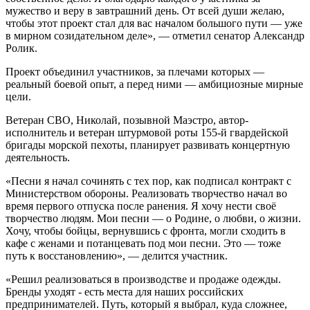
мужество и веру в завтрашний день. От всей души желаю,
чтобы этот проект стал для вас началом большого пути — уже
в мирном созидательном деле», — отметил сенатор Александр
Ролик.
Проект объединил участников, за плечами которых —
реальный боевой опыт, а перед ними — амбициозные мирные
цели.
Ветеран СВО, Николай, позывной Маэстро, автор-
исполнитель и ветеран штурмовой роты 155-й гвардейской
бригады морской пехоты, планирует развивать концертную
деятельность.
«Песни я начал сочинять с тех пор, как подписал контракт с
Министерством обороны. Реализовать творчество начал во
время первого отпуска после ранения. Я хочу нести своё
творчество людям. Мои песни — о Родине, о любви, о жизни.
Хочу, чтобы бойцы, вернувшись с фронта, могли сходить в
кафе с женами и потанцевать под мои песни. Это — тоже
путь к восстановлению», — делится участник.
«Решил реализоваться в производстве и продаже одежды.
Бренды уходят - есть места для наших российских
предпринимателей. Путь, который я выбрал, куда сложнее,