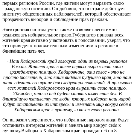
первых регионов России, где жители могут выразить свою
гражданскую позицию. Он добавил, что в стране действует
институт общественных наблюдателей, который обеспечивает
прозрачность выборов и соблюдение прав граждан.
Электронная система учета также позволяет легитимно
реализовать избирательное право.Губернатор призвал всех
жителей края активно участвовать в голосовании, уверяя, что
это приведет к положительным изменениям в регионе в
ближайшие пять лет.
- Наш Хабаровский край голосует один из первых регионов
России. Жители края в числе первых выражают свою
гражданскую позицию. Хабаровчане, ваш голос - это не
просто бюллетень, это ваше видение будущего края, это наш
шанс сделать его лучше для следующих поколений. Я призываю
всех жителей Хабаровского края выразить свою позицию.
Убежден, что за ней будет стоять изменение дел. В
ближайшую пятилетку те люди, которых изберет наш народ,
будут отстаивать их интересы и изменять мир вокруг себя в
Хабаровском крае к лучшему, - сказал глава региона.
Он выразил уверенность, что избранные народом люди будут
отстаивать интересы жителей и менять мир вокруг себя к
лучшему.Выборы в Хабаровском крае проходят с 6 по 8