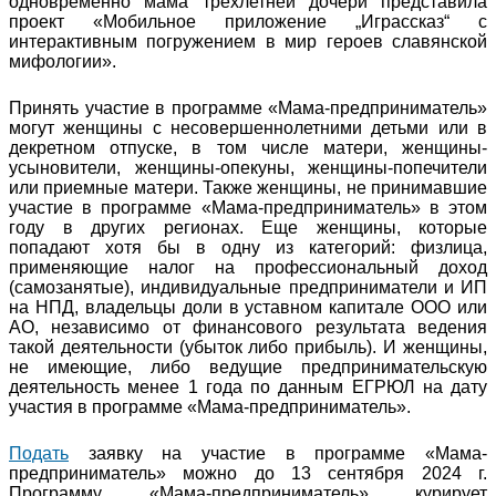
одновременно мама трехлетней дочери представила
проект «Мобильное приложение „Играссказ“ с
интерактивным погружением в мир героев славянской
мифологии».
Принять участие в программе «Мама-предприниматель»
могут женщины с несовершеннолетними детьми или в
декретном отпуске, в том числе матери, женщины-
усыновители, женщины-опекуны, женщины-попечители
или приемные матери. Также женщины, не принимавшие
участие в программе «Мама-предприниматель» в этом
году в других регионах. Еще женщины, которые
попадают хотя бы в одну из категорий: физлица,
применяющие налог на профессиональный доход
(самозанятые), индивидуальные предприниматели и ИП
на НПД, владельцы доли в уставном капитале ООО или
АО, независимо от финансового результата ведения
такой деятельности (убыток либо прибыль). И женщины,
не имеющие, либо ведущие предпринимательскую
деятельность менее 1 года по данным ЕГРЮЛ на дату
участия в программе «Мама-предприниматель».
Подать
заявку на участие в программе «Мама-
предприниматель» можно до 13 сентября 2024 г.
Программу «Мама-предприниматель» курирует