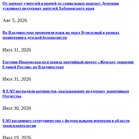
От зарплат учителей и врачей до социальных выплат: Демешин
усиливает поддержку жителей Хабаровского края
Авг 5, 2026
Во Владивостоке проверили пляж на мысе Кунгасный в рамках
мониторинга детской безопасности
Июл 31, 2026
Евгения Иваровская возглавила партийный проект «Женское движение
Единой России» во Владивостоке
Июл 31, 2026
В ЕАО наградили активистов, оказывающих поддержку защитникам
Отечества
Июл 30, 2026
ЕАО расширяет сотрудничество с федеральными центрами в области
трансплантологии
Июл 19, 2026