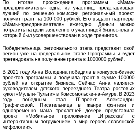
По итогам прохождения программы «Мама-
предприниматель» одна из участниц, представившая
лучший по решению комиссии региональный проект,
получит грант на 100 000 рублей. Его выдают партнеры
«Мамы-предпринимателя» ежегодно. Деньги можно
потратить на цели заявленного участницей бизнес-плана,
который был усовершенствован в ходе тренингов.
Победительница регионального этапа представит свой
регион уже на федеральном этапе Программы и будет
претендовать на получение гранта в 1000000 рублей.
В 2021 году Анна Володина победила в конкурсе-бизнес
проектов программы и получила грант в сумме 100000
рублей на открытие бизнеса. Сейчас Анна является
руководителем детского переездного Театра ростовых
кукол «Мульти-Пульти» в Комсомольске-на-Амуре. В 2023
году победным стал IT-проект Александры
Графчиковой. Писательница в жанре фэнтези и
одновременно мама трехлетней дочери представила
проект «Мобильное приложение „Играссказ“ с
интерактивным погружением в мир героев славянской
мифологии».