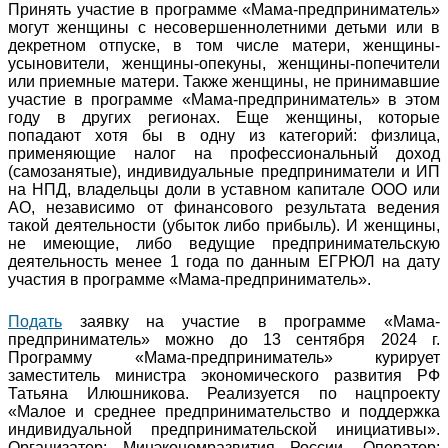
Принять участие в программе «Мама-предприниматель»
могут женщины с несовершеннолетними детьми или в
декретном отпуске, в том числе матери, женщины-
усыновители, женщины-опекуны, женщины-попечители
или приемные матери. Также женщины, не принимавшие
участие в программе «Мама-предприниматель» в этом
году в других регионах. Еще женщины, которые
попадают хотя бы в одну из категорий: физлица,
применяющие налог на профессиональный доход
(самозанятые), индивидуальные предприниматели и ИП
на НПД, владельцы доли в уставном капитале ООО или
АО, независимо от финансового результата ведения
такой деятельности (убыток либо прибыль). И женщины,
не имеющие, либо ведущие предпринимательскую
деятельность менее 1 года по данным ЕГРЮЛ на дату
участия в программе «Мама-предприниматель».
Подать
заявку на участие в программе «Мама-
предприниматель» можно до 13 сентября 2024 г.
Программу «Мама-предприниматель» курирует
заместитель министра экономического развития РФ
Татьяна Илюшникова. Реализуется по нацпроекту
«Малое и среднее предпринимательство и поддержка
индивидуальной предпринимательской инициативы».
Организатор: Минэкономразвития России. Оператор: