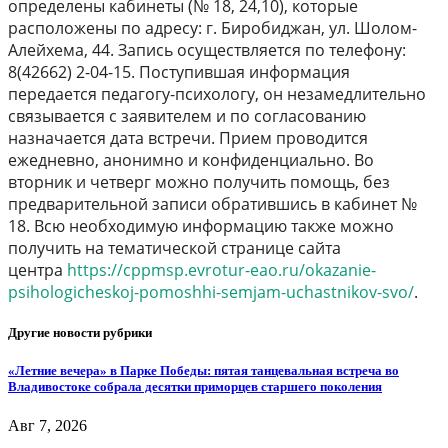
определены кабинеты (№ 18, 24,10), которые
расположены по адресу: г. Биробиджан, ул. Шолом-
Алейхема, 44. Запись осуществляется по телефону:
8(42662) 2-04-15. Поступившая информация
передается педагогу-психологу, он незамедлительно
связывается с заявителем и по согласованию
назначается дата встречи. Прием проводится
ежедневно, анонимно и конфиденциально. Во
вторник и четверг можно получить помощь, без
предварительной записи обратившись в кабинет №
18. Всю необходимую информацию также можно
получить на тематической странице сайта
центра
https://cppmsp.evrotur-eao.ru/okazanie-
psihologicheskoj-pomoshhi-semjam-uchastnikov-svo/
.
Другие новости рубрики
«Летние вечера» в Парке Победы: пятая танцевальная встреча во
Владивостоке собрала десятки приморцев старшего поколения
Авг 7, 2026