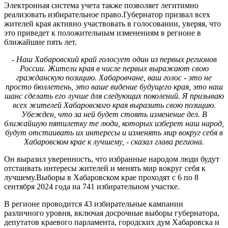
Электронная система учета также позволяет легитимно
реализовать избирательное право.Губернатор призвал всех
жителей края активно участвовать в голосовании, уверяя, что
это приведет к положительным изменениям в регионе в
ближайшие пять лет.
- Наш Хабаровский край голосует один из первых регионов
России. Жители края в числе первых выражают свою
гражданскую позицию. Хабаровчане, ваш голос - это не
просто бюллетень, это ваше видение будущего края, это наш
шанс сделать его лучше для следующих поколений. Я призываю
всех жителей Хабаровского края выразить свою позицию.
Убежден, что за ней будет стоять изменение дел. В
ближайшую пятилетку те люди, которых изберет наш народ,
будут отстаивать их интересы и изменять мир вокруг себя в
Хабаровском крае к лучшему, - сказал глава региона.
Он выразил уверенность, что избранные народом люди будут
отстаивать интересы жителей и менять мир вокруг себя к
лучшему.Выборы в Хабаровском крае проходят с 6 по 8
сентября 2024 года на 741 избирательном участке.
В регионе проводится 43 избирательные кампании
различного уровня, включая досрочные выборы губернатора,
депутатов краевого парламента, городских дум Хабаровска и