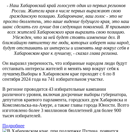
- Наш Хабаровский край голосует один из первых регионов
России. Жители края в числе первых выражают свою
гражданскую позицию. Хабаровчане, ваш голос - это не
просто бюллетень, это ваше видение будущего края, это наш
шанс сделать его лучше для следующих поколений. Я призываю
всех жителей Хабаровского края выразить свою позицию.
Убежден, что за ней будет стоять изменение дел. В
ближайшую пятилетку те люди, которых изберет наш народ,
будут отстаивать их интересы и изменять мир вокруг себя в
Хабаровском крае к лучшему, - сказал глава региона.
Он выразил уверенность, что избранные народом люди будут
отстаивать интересы жителей и менять мир вокруг себя к
лучшему.Выборы в Хабаровском крае проходят с 6 по 8
сентября 2024 года на 741 избирательном участке.
В регионе проводится 43 избирательные кампании
различного уровня, включая досрочные выборы губернатора,
депутатов краевого парламента, городских дум Хабаровска и
Комсомольска-на-Амуре, а также главы города Юности. Всего
изготовлено более 3 миллионов бюллетеней для более 900
тысяч избирателей.
Подробнее