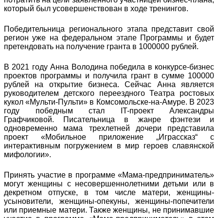
который был усовершенствован в ходе тренингов.
Победительница регионального этапа представит свой
регион уже на федеральном этапе Программы и будет
претендовать на получение гранта в 1000000 рублей.
В 2021 году Анна Володина победила в конкурсе-бизнес
проектов программы и получила грант в сумме 100000
рублей на открытие бизнеса. Сейчас Анна является
руководителем детского переездного Театра ростовых
кукол «Мульти-Пульти» в Комсомольске-на-Амуре. В 2023
году победным стал IT-проект Александры
Графчиковой. Писательница в жанре фэнтези и
одновременно мама трехлетней дочери представила
проект «Мобильное приложение „Играссказ“ с
интерактивным погружением в мир героев славянской
мифологии».
Принять участие в программе «Мама-предприниматель»
могут женщины с несовершеннолетними детьми или в
декретном отпуске, в том числе матери, женщины-
усыновители, женщины-опекуны, женщины-попечители
или приемные матери. Также женщины, не принимавшие