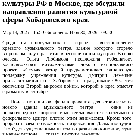
культуры РФ в Москве, где обсудили
направления развития культурной
сферы Хабаровского края.
Мар 13, 2025 - 16:59
обновлено: Июл 30, 2026 - 09:50
Среди
тем, прозвучавших на встрече
— восстановление
краевого музыкального театра, здание которого сгорело
в прошлом году
и
развитие в регионе киноиндустрии
.
В свою
очередь, Ольга Любимова предложила губернатору
воспользоваться возможностями нового национального
проекта «Семья», который предусматривает финансовую
поддержку учреждений культуры. Дмитрий Демешин
пригласил министра в Хабаровск на празднование 80-летия
окончания Второй мировой войны, который в крае отметят
с размахом в сентябре.
— Поиск источников финансирования для строительства
нового здания музыкального театра — один из
первоочередных вопросов, и мы сейчас вместе с коллегами из
федерального центра плотно этим занимаемся. Кроме того,
прорабатываем возможность возрождения Далькиностудии.
Это будет существенным шагом по развитию киноиндустрии
в нашем регионе, — сказал Дмитрий Демешин.