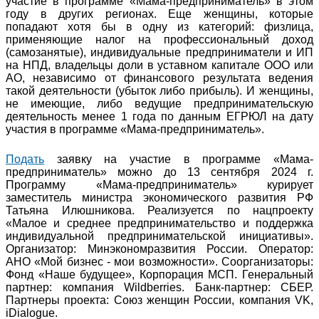
участие в программе «Мама-предприниматель» в этом
году в других регионах. Еще женщины, которые
попадают хотя бы в одну из категорий: физлица,
применяющие налог на профессиональный доход
(самозанятые), индивидуальные предприниматели и ИП
на НПД, владельцы доли в уставном капитале ООО или
АО, независимо от финансового результата ведения
такой деятельности (убыток либо прибыль). И женщины,
не имеющие, либо ведущие предпринимательскую
деятельность менее 1 года по данным ЕГРЮЛ на дату
участия в программе «Мама-предприниматель».
Подать
заявку на участие в программе «Мама-
предприниматель» можно до 13 сентября 2024 г.
Программу «Мама-предприниматель» курирует
заместитель министра экономического развития РФ
Татьяна Илюшникова. Реализуется по нацпроекту
«Малое и среднее предпринимательство и поддержка
индивидуальной предпринимательской инициативы».
Организатор: Минэкономразвития России. Оператор:
АНО «Мой бизнес - мои возможности». Соорганизаторы:
Фонд «Наше будущее», Корпорация МСП. Генеральный
партнер: компания Wildberries. Банк-партнер: СБЕР.
Партнеры проекта: Союз женщин России, компания VK,
iDialogue.