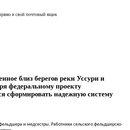
прямо в свой почтовый ящик
нное близ берегов реки Уссури и
аря федеральному проекту
ся сформировать надежную систему
 фельдшера и медсестры. Работники сельского фельдшерско-