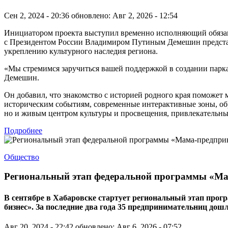
Сен 2, 2024 - 20:36
обновлено: Авг 2, 2026 - 12:54
Инициатором проекта выступил временно исполняющий обязанно
с Президентом России Владимиром Путиным Демешин представи
укреплению культурного наследия региона.
«Мы стремимся заручиться вашей поддержкой в создании парк
Демешин.
Он добавил, что знакомство с историей родного края поможет
историческим событиям, современные интерактивные зоны, об
но и живым центром культуры и просвещения, привлекательным
Подробнее
Общество
Региональный этап федеральной программы «Ма
В сентябре в Хабаровске стартует региональный этап прог
бизнес». За последние два года 35 предпринимательниц дош
Авг 20, 2024 - 22:42
обновлено: Авг 6, 2026 - 07:52