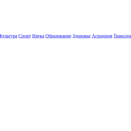
Культура
Спорт
Наука
Образование
Здоровье
Агропром
Транспо