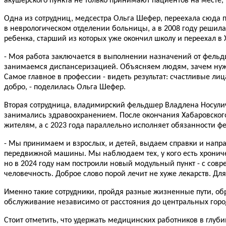
акушерского пункта не только принимают пациентов на месте,
Одна из сотрудниц, медсестра Ольга Шефер, переехала сюда 
в неврологическом отделении больницы, а в 2008 году решила
ребенка, старший из которых уже окончил школу и переехал в 
- Моя работа заключается в выполнении назначений от фел
занимаемся диспансеризацией. Объясняем людям, зачем нужно 
Самое главное в профессии - видеть результат: счастливые лиц
добро, - поделилась Ольга Шефер.
Вторая сотрудница, владимирский фельдшер Владлена Носулич
занимались здравоохранением. После окончания Хабаровского
жителям, а с 2023 года параллельно исполняет обязанности 
- Мы принимаем и взрослых, и детей, выдаем справки и нап
передвижной машины. Мы наблюдаем тех, у кого есть хрониче
но в 2024 году нам построили новый модульный пункт - с со
человечность. Доброе слово порой лечит не хуже лекарств. Для
Именно такие сотрудники, пройдя разные жизненные пути, об
обслуживание независимо от расстояния до центральных горо
Стоит отметить, что удержать медицинских работников в глуб