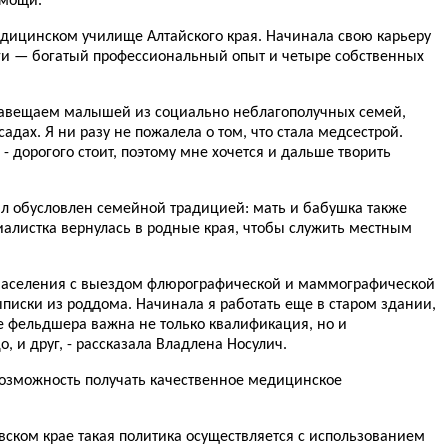
омощи.
едицинском училище Алтайского края. Начинала свою карьеру
ьги — богатый профессиональный опыт и четыре собственных
навещаем малышей из социально неблагополучных семей,
ах. Я ни разу не пожалела о том, что стала медсестрой.
- дорогого стоит, поэтому мне хочется и дальше творить
ыл обусловлен семейной традицией: мать и бабушка также
алистка вернулась в родные края, чтобы служить местным
 населения с выездом флюрографической и маммографической
иски из роддома. Начинала я работать еще в старом здании,
е фельдшера важна не только квалификация, но и
, и друг, - рассказала Владлена Носулич.
возможность получать качественное медицинское
вском крае такая политика осуществляется с использованием