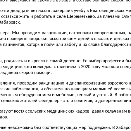
 но и выезжают на срочные вызовы в составе экипажа скорой п
почти двадцать лет назад, завершив учебу в Благовещенском м
 остаться жить и работать в селе Шереметьево. За плечами Ол
Хабаровск.
ьдшера. Мы проводим вакцинации, патронажи новорожденных, 
проверять здоровье, осматриваем детей в школах и детских сад
а пациентов, которые получили заботу и их слова благодарности 
, родилась и выросла в самой деревне. Ее выбор профессии б
 медицинского колледжа с отличием в 2020 году молодая специ
фельдшера скорой помощи.
равления, проводим вакцинацию и диспансеризацию взрослого
ские заболевания, и обязательно навещаем малышей после вып
временным оборудованием и мебелью, теплый и уютный. В работ
 сельских жителей фельдшер - это и советчик, и доверенное лицо
разуют костяк сельских медицинских кадров, давая сельчанам 
дов.
инке невозможно без соответствующих мер поддержки. В Хабаро