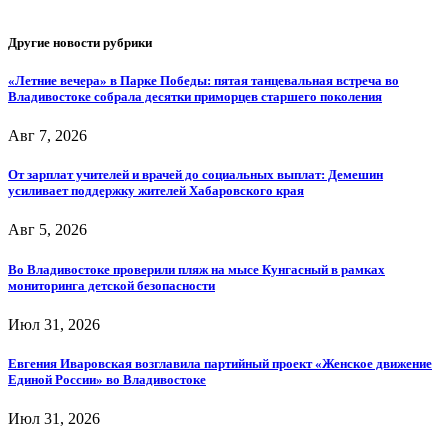
Другие новости рубрики
«Летние вечера» в Парке Победы: пятая танцевальная встреча во
Владивостоке собрала десятки приморцев старшего поколения
Авг 7, 2026
От зарплат учителей и врачей до социальных выплат: Демешин
усиливает поддержку жителей Хабаровского края
Авг 5, 2026
Во Владивостоке проверили пляж на мысе Кунгасный в рамках
мониторинга детской безопасности
Июл 31, 2026
Евгения Иваровская возглавила партийный проект «Женское движение
Единой России» во Владивостоке
Июл 31, 2026