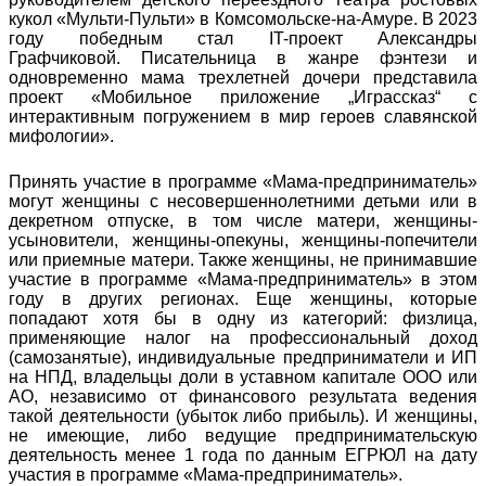
кукол «Мульти-Пульти» в Комсомольске-на-Амуре. В 2023
году победным стал IT-проект Александры
Графчиковой. Писательница в жанре фэнтези и
одновременно мама трехлетней дочери представила
проект «Мобильное приложение „Играссказ“ с
интерактивным погружением в мир героев славянской
мифологии».
Принять участие в программе «Мама-предприниматель»
могут женщины с несовершеннолетними детьми или в
декретном отпуске, в том числе матери, женщины-
усыновители, женщины-опекуны, женщины-попечители
или приемные матери. Также женщины, не принимавшие
участие в программе «Мама-предприниматель» в этом
году в других регионах. Еще женщины, которые
попадают хотя бы в одну из категорий: физлица,
применяющие налог на профессиональный доход
(самозанятые), индивидуальные предприниматели и ИП
на НПД, владельцы доли в уставном капитале ООО или
АО, независимо от финансового результата ведения
такой деятельности (убыток либо прибыль). И женщины,
не имеющие, либо ведущие предпринимательскую
деятельность менее 1 года по данным ЕГРЮЛ на дату
участия в программе «Мама-предприниматель».