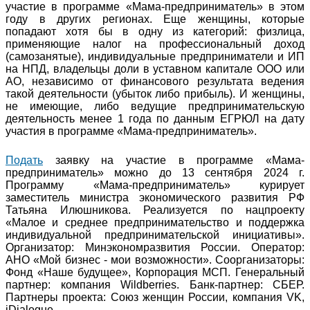
участие в программе «Мама-предприниматель» в этом
году в других регионах. Еще женщины, которые
попадают хотя бы в одну из категорий: физлица,
применяющие налог на профессиональный доход
(самозанятые), индивидуальные предприниматели и ИП
на НПД, владельцы доли в уставном капитале ООО или
АО, независимо от финансового результата ведения
такой деятельности (убыток либо прибыль). И женщины,
не имеющие, либо ведущие предпринимательскую
деятельность менее 1 года по данным ЕГРЮЛ на дату
участия в программе «Мама-предприниматель».
Подать
заявку на участие в программе «Мама-
предприниматель» можно до 13 сентября 2024 г.
Программу «Мама-предприниматель» курирует
заместитель министра экономического развития РФ
Татьяна Илюшникова. Реализуется по нацпроекту
«Малое и среднее предпринимательство и поддержка
индивидуальной предпринимательской инициативы».
Организатор: Минэкономразвития России. Оператор:
АНО «Мой бизнес - мои возможности». Соорганизаторы:
Фонд «Наше будущее», Корпорация МСП. Генеральный
партнер: компания Wildberries. Банк-партнер: СБЕР.
Партнеры проекта: Союз женщин России, компания VK,
iDialogue.