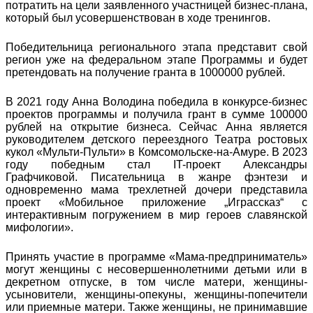
потратить на цели заявленного участницей бизнес-плана,
который был усовершенствован в ходе тренингов.
Победительница регионального этапа представит свой
регион уже на федеральном этапе Программы и будет
претендовать на получение гранта в 1000000 рублей.
В 2021 году Анна Володина победила в конкурсе-бизнес
проектов программы и получила грант в сумме 100000
рублей на открытие бизнеса. Сейчас Анна является
руководителем детского переездного Театра ростовых
кукол «Мульти-Пульти» в Комсомольске-на-Амуре. В 2023
году победным стал IT-проект Александры
Графчиковой. Писательница в жанре фэнтези и
одновременно мама трехлетней дочери представила
проект «Мобильное приложение „Играссказ“ с
интерактивным погружением в мир героев славянской
мифологии».
Принять участие в программе «Мама-предприниматель»
могут женщины с несовершеннолетними детьми или в
декретном отпуске, в том числе матери, женщины-
усыновители, женщины-опекуны, женщины-попечители
или приемные матери. Также женщины, не принимавшие