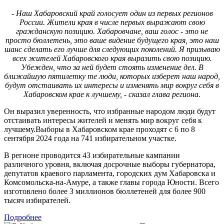
- Наш Хабаровский край голосует один из первых регионов
России. Жители края в числе первых выражают свою
гражданскую позицию. Хабаровчане, ваш голос - это не
просто бюллетень, это ваше видение будущего края, это наш
шанс сделать его лучше для следующих поколений. Я призываю
всех жителей Хабаровского края выразить свою позицию.
Убежден, что за ней будет стоять изменение дел. В
ближайшую пятилетку те люди, которых изберет наш народ,
будут отстаивать их интересы и изменять мир вокруг себя в
Хабаровском крае к лучшему, - сказал глава региона.
Он выразил уверенность, что избранные народом люди будут
отстаивать интересы жителей и менять мир вокруг себя к
лучшему.Выборы в Хабаровском крае проходят с 6 по 8
сентября 2024 года на 741 избирательном участке.
В регионе проводится 43 избирательные кампании
различного уровня, включая досрочные выборы губернатора,
депутатов краевого парламента, городских дум Хабаровска и
Комсомольска-на-Амуре, а также главы города Юности. Всего
изготовлено более 3 миллионов бюллетеней для более 900
тысяч избирателей.
Подробнее