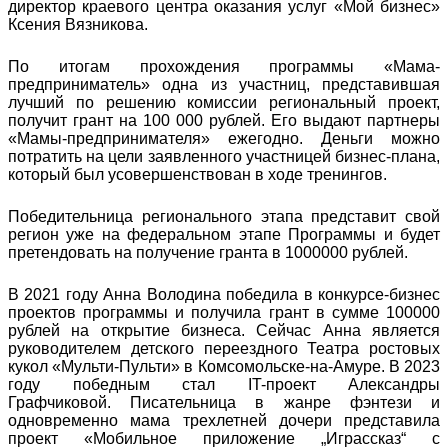
директор краевого центра оказания услуг «Мой бизнес»
Ксения Вязникова.
По итогам прохождения программы «Мама-
предприниматель» одна из участниц, представившая
лучший по решению комиссии региональный проект,
получит грант на 100 000 рублей. Его выдают партнеры
«Мамы-предпринимателя» ежегодно. Деньги можно
потратить на цели заявленного участницей бизнес-плана,
который был усовершенствован в ходе тренингов.
Победительница регионального этапа представит свой
регион уже на федеральном этапе Программы и будет
претендовать на получение гранта в 1000000 рублей.
В 2021 году Анна Володина победила в конкурсе-бизнес
проектов программы и получила грант в сумме 100000
рублей на открытие бизнеса. Сейчас Анна является
руководителем детского переездного Театра ростовых
кукол «Мульти-Пульти» в Комсомольске-на-Амуре. В 2023
году победным стал IT-проект Александры
Графчиковой. Писательница в жанре фэнтези и
одновременно мама трехлетней дочери представила
проект «Мобильное приложение „Играссказ“ с