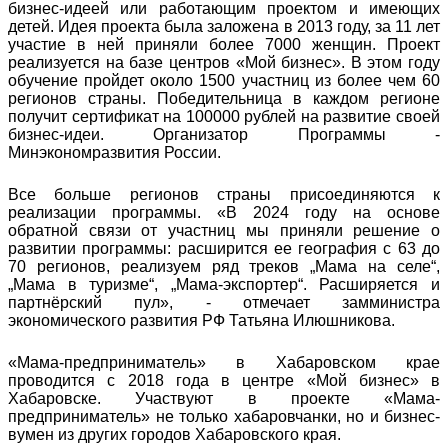
бизнес-идеей или работающим проектом и имеющих
детей. Идея проекта была заложена в 2013 году, за 11 лет
участие в ней приняли более 7000 женщин. Проект
реализуется на базе центров «Мой бизнес». В этом году
обучение пройдет около 1500 участниц из более чем 60
регионов страны. Победительница в каждом регионе
получит сертификат на 100000 рублей на развитие своей
бизнес-идеи. Организатор Программы -
Минэкономразвития России.
Все больше регионов страны присоединяются к
реализации программы. «В 2024 году на основе
обратной связи от участниц мы приняли решение о
развитии программы: расширится ее география с 63 до
70 регионов, реализуем ряд треков „Мама на селе“,
„Мама в туризме“, „Мама-экспортер“. Расширяется и
партнёрский пул», - отмечает замминистра
экономического развития РФ Татьяна Илюшникова.
«Мама-предприниматель» в Хабаровском крае
проводится с 2018 года в центре «Мой бизнес» в
Хабаровске. Участвуют в проекте «Мама-
предприниматель» не только хабаровчанки, но и бизнес-
вумен из других городов Хабаровского края.