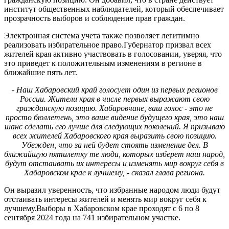
институт общественных наблюдателей, который обеспечивает
прозрачность выборов и соблюдение прав граждан.
Электронная система учета также позволяет легитимно
реализовать избирательное право.Губернатор призвал всех
жителей края активно участвовать в голосовании, уверяя, что
это приведет к положительным изменениям в регионе в
ближайшие пять лет.
- Наш Хабаровский край голосует один из первых регионов
России. Жители края в числе первых выражают свою
гражданскую позицию. Хабаровчане, ваш голос - это не
просто бюллетень, это ваше видение будущего края, это наш
шанс сделать его лучше для следующих поколений. Я призываю
всех жителей Хабаровского края выразить свою позицию.
Убежден, что за ней будет стоять изменение дел. В
ближайшую пятилетку те люди, которых изберет наш народ,
будут отстаивать их интересы и изменять мир вокруг себя в
Хабаровском крае к лучшему, - сказал глава региона.
Он выразил уверенность, что избранные народом люди будут
отстаивать интересы жителей и менять мир вокруг себя к
лучшему.Выборы в Хабаровском крае проходят с 6 по 8
сентября 2024 года на 741 избирательном участке.