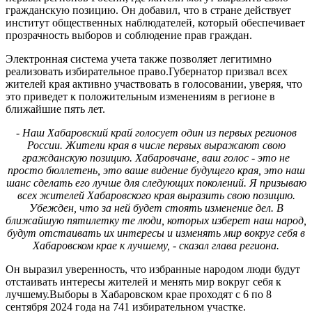
гражданскую позицию. Он добавил, что в стране действует
институт общественных наблюдателей, который обеспечивает
прозрачность выборов и соблюдение прав граждан.
Электронная система учета также позволяет легитимно
реализовать избирательное право.Губернатор призвал всех
жителей края активно участвовать в голосовании, уверяя, что
это приведет к положительным изменениям в регионе в
ближайшие пять лет.
- Наш Хабаровский край голосует один из первых регионов
России. Жители края в числе первых выражают свою
гражданскую позицию. Хабаровчане, ваш голос - это не
просто бюллетень, это ваше видение будущего края, это наш
шанс сделать его лучше для следующих поколений. Я призываю
всех жителей Хабаровского края выразить свою позицию.
Убежден, что за ней будет стоять изменение дел. В
ближайшую пятилетку те люди, которых изберет наш народ,
будут отстаивать их интересы и изменять мир вокруг себя в
Хабаровском крае к лучшему, - сказал глава региона.
Он выразил уверенность, что избранные народом люди будут
отстаивать интересы жителей и менять мир вокруг себя к
лучшему.Выборы в Хабаровском крае проходят с 6 по 8
сентября 2024 года на 741 избирательном участке.