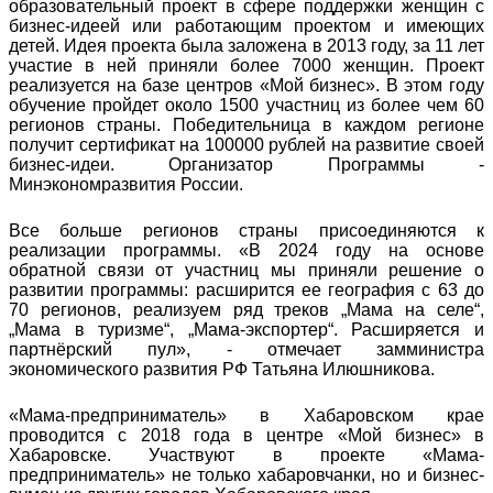
образовательный проект в сфере поддержки женщин с
бизнес-идеей или работающим проектом и имеющих
детей. Идея проекта была заложена в 2013 году, за 11 лет
участие в ней приняли более 7000 женщин. Проект
реализуется на базе центров «Мой бизнес». В этом году
обучение пройдет около 1500 участниц из более чем 60
регионов страны. Победительница в каждом регионе
получит сертификат на 100000 рублей на развитие своей
бизнес-идеи. Организатор Программы -
Минэкономразвития России.
Все больше регионов страны присоединяются к
реализации программы. «В 2024 году на основе
обратной связи от участниц мы приняли решение о
развитии программы: расширится ее география с 63 до
70 регионов, реализуем ряд треков „Мама на селе“,
„Мама в туризме“, „Мама-экспортер“. Расширяется и
партнёрский пул», - отмечает замминистра
экономического развития РФ Татьяна Илюшникова.
«Мама-предприниматель» в Хабаровском крае
проводится с 2018 года в центре «Мой бизнес» в
Хабаровске. Участвуют в проекте «Мама-
предприниматель» не только хабаровчанки, но и бизнес-