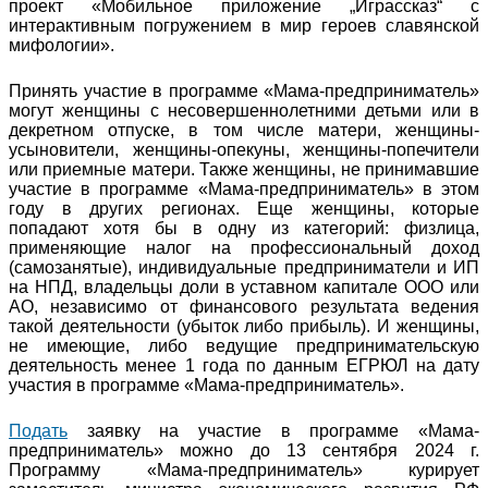
проект «Мобильное приложение „Играссказ“ с
интерактивным погружением в мир героев славянской
мифологии».
Принять участие в программе «Мама-предприниматель»
могут женщины с несовершеннолетними детьми или в
декретном отпуске, в том числе матери, женщины-
усыновители, женщины-опекуны, женщины-попечители
или приемные матери. Также женщины, не принимавшие
участие в программе «Мама-предприниматель» в этом
году в других регионах. Еще женщины, которые
попадают хотя бы в одну из категорий: физлица,
применяющие налог на профессиональный доход
(самозанятые), индивидуальные предприниматели и ИП
на НПД, владельцы доли в уставном капитале ООО или
АО, независимо от финансового результата ведения
такой деятельности (убыток либо прибыль). И женщины,
не имеющие, либо ведущие предпринимательскую
деятельность менее 1 года по данным ЕГРЮЛ на дату
участия в программе «Мама-предприниматель».
Подать
заявку на участие в программе «Мама-
предприниматель» можно до 13 сентября 2024 г.
Программу «Мама-предприниматель» курирует