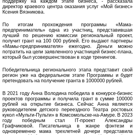
поддержку на каждом этапе бизнеса, - рассказала
директор краевого центра оказания услуг «Мой бизнес»
Ксения Вязникова.
По итогам прохождения программы «Мама-
предприниматель» одна из участниц, представившая
лучший по решению комиссии региональный проект,
получит грант на 100 000 рублей. Его выдают партнеры
«Мамы-предпринимателя» ежегодно. Деньги можно
потратить на цели заявленного участницей бизнес-плана,
который был усовершенствован в ходе тренингов.
Победительница регионального этапа представит свой
регион уже на федеральном этапе Программы и будет
претендовать на получение гранта в 1000000 рублей.
В 2021 году Анна Володина победила в конкурсе-бизнес
проектов программы и получила грант в сумме 100000
рублей на открытие бизнеса. Сейчас Анна является
руководителем детского переездного Театра ростовых
кукол «Мульти-Пульти» в Комсомольске-на-Амуре. В 2023
году победным стал IT-проект Александры
Графчиковой. Писательница в жанре фэнтези и
одновременно мама трехлетней дочери представила