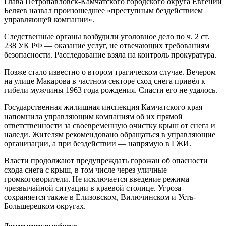
Глава Петропавловск-Камчатского городского округа Евгений
Беляев назвал произошедшее «преступным бездействием
управляющей компании».
Следственные органы возбудили уголовное дело по ч. 2 ст.
238 УК РФ — оказание услуг, не отвечающих требованиям
безопасности. Расследование взяла на контроль прокуратура.
Позже стало известно о втором трагическом случае. Вечером
на улице Макарова в частном секторе сход снега привёл к
гибели мужчины 1963 года рождения. Спасти его не удалось.
Государственная жилищная инспекция Камчатского края
напомнила управляющим компаниям об их прямой
ответственности за своевременную очистку крыш от снега и
наледи. Жителям рекомендовано обращаться в управляющие
организации, а при бездействии — напрямую в ГЖИ.
Власти продолжают предупреждать горожан об опасности
схода снега с крыш, в том числе через уличные
громкоговорители. Не исключается введение режима
чрезвычайной ситуации в краевой столице. Угроза
сохраняется также в Елизовском, Вилючинском и Усть-
Большерецком округах.
Другие новости рубрики