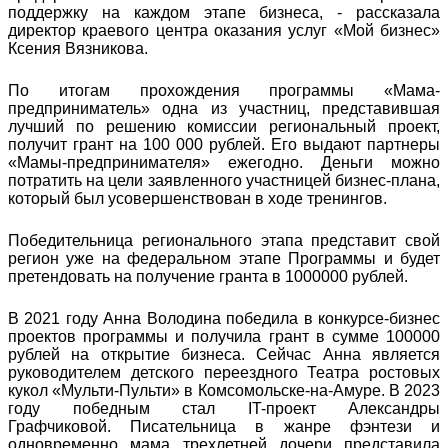
поддержку на каждом этапе бизнеса, - рассказала
директор краевого центра оказания услуг «Мой бизнес»
Ксения Вязникова.
По итогам прохождения программы «Мама-
предприниматель» одна из участниц, представившая
лучший по решению комиссии региональный проект,
получит грант на 100 000 рублей. Его выдают партнеры
«Мамы-предпринимателя» ежегодно. Деньги можно
потратить на цели заявленного участницей бизнес-плана,
который был усовершенствован в ходе тренингов.
Победительница регионального этапа представит свой
регион уже на федеральном этапе Программы и будет
претендовать на получение гранта в 1000000 рублей.
В 2021 году Анна Володина победила в конкурсе-бизнес
проектов программы и получила грант в сумме 100000
рублей на открытие бизнеса. Сейчас Анна является
руководителем детского переездного Театра ростовых
кукол «Мульти-Пульти» в Комсомольске-на-Амуре. В 2023
году победным стал IT-проект Александры
Графчиковой. Писательница в жанре фэнтези и
одновременно мама трехлетней дочери представила