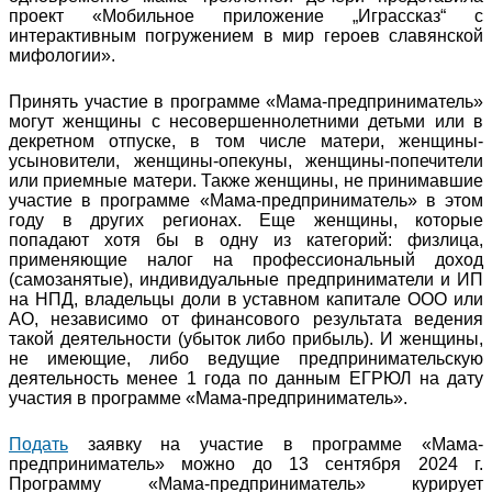
проект «Мобильное приложение „Играссказ“ с
интерактивным погружением в мир героев славянской
мифологии».
Принять участие в программе «Мама-предприниматель»
могут женщины с несовершеннолетними детьми или в
декретном отпуске, в том числе матери, женщины-
усыновители, женщины-опекуны, женщины-попечители
или приемные матери. Также женщины, не принимавшие
участие в программе «Мама-предприниматель» в этом
году в других регионах. Еще женщины, которые
попадают хотя бы в одну из категорий: физлица,
применяющие налог на профессиональный доход
(самозанятые), индивидуальные предприниматели и ИП
на НПД, владельцы доли в уставном капитале ООО или
АО, независимо от финансового результата ведения
такой деятельности (убыток либо прибыль). И женщины,
не имеющие, либо ведущие предпринимательскую
деятельность менее 1 года по данным ЕГРЮЛ на дату
участия в программе «Мама-предприниматель».
Подать
заявку на участие в программе «Мама-
предприниматель» можно до 13 сентября 2024 г.
Программу «Мама-предприниматель» курирует