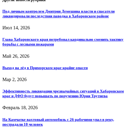
Под личным контролем Дмитрия Демешина власти и спасатели
ликвидировали последствия паводка в Хабаровском районе
Июл 14, 2026
Глава Хабаровского края потребовал кардинально сменить тактику
борьбы с лесными пожарами
Май 26, 2026
Выход на лёд в Приморском крае крайне опасен
Мар 2, 2026
Эффективность ликвидации чрезвычайных ситуаций в Хабаровском
крае и ДФО будут повышать по поручению Юрия Трутнева
Февраль 18, 2026
На Камчатке вахтовый автомобиль с 26 рабочими упал в реку,
пострадали 10 человек