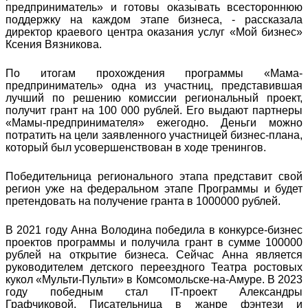
предприниматель» и готовы оказывать всестороннюю
поддержку на каждом этапе бизнеса, - рассказала
директор краевого центра оказания услуг «Мой бизнес»
Ксения Вязникова.
По итогам прохождения программы «Мама-
предприниматель» одна из участниц, представившая
лучший по решению комиссии региональный проект,
получит грант на 100 000 рублей. Его выдают партнеры
«Мамы-предпринимателя» ежегодно. Деньги можно
потратить на цели заявленного участницей бизнес-плана,
который был усовершенствован в ходе тренингов.
Победительница регионального этапа представит свой
регион уже на федеральном этапе Программы и будет
претендовать на получение гранта в 1000000 рублей.
В 2021 году Анна Володина победила в конкурсе-бизнес
проектов программы и получила грант в сумме 100000
рублей на открытие бизнеса. Сейчас Анна является
руководителем детского переездного Театра ростовых
кукол «Мульти-Пульти» в Комсомольске-на-Амуре. В 2023
году победным стал IT-проект Александры
Графчиковой. Писательница в жанре фэнтези и