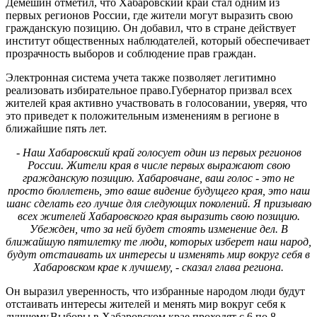
Демешин отметил, что Хабаровский край стал одним из
первых регионов России, где жители могут выразить свою
гражданскую позицию. Он добавил, что в стране действует
институт общественных наблюдателей, который обеспечивает
прозрачность выборов и соблюдение прав граждан.
Электронная система учета также позволяет легитимно
реализовать избирательное право.Губернатор призвал всех
жителей края активно участвовать в голосовании, уверяя, что
это приведет к положительным изменениям в регионе в
ближайшие пять лет.
- Наш Хабаровский край голосует один из первых регионов
России. Жители края в числе первых выражают свою
гражданскую позицию. Хабаровчане, ваш голос - это не
просто бюллетень, это ваше видение будущего края, это наш
шанс сделать его лучше для следующих поколений. Я призываю
всех жителей Хабаровского края выразить свою позицию.
Убежден, что за ней будет стоять изменение дел. В
ближайшую пятилетку те люди, которых изберет наш народ,
будут отстаивать их интересы и изменять мир вокруг себя в
Хабаровском крае к лучшему, - сказал глава региона.
Он выразил уверенность, что избранные народом люди будут
отстаивать интересы жителей и менять мир вокруг себя к
лучшему.Выборы в Хабаровском крае проходят с 6 по 8