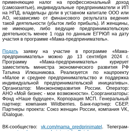
применяющие налог на профессиональный доход
(самозанятые), индивидуальные предприниматели и ИП
на НПД, владельцы доли в уставном капитале ООО или
АО, независимо от финансового результата ведения
такой деятельности (убыток либо прибыль). И женщины,
не имеющие, либо ведущие предпринимательскую
деятельность менее 1 года по данным ЕГРЮЛ на дату
участия в программе «Мама-предприниматель».
Подать
заявку на участие в программе «Мама-
предприниматель» можно до 13 сентября 2024 г.
Программу «Мама-предприниматель» курирует
заместитель министра экономического развития РФ
Татьяна Илюшникова. Реализуется по нацпроекту
«Малое и среднее предпринимательство и поддержка
индивидуальной предпринимательской инициативы».
Организатор: Минэкономразвития России. Оператор:
АНО «Мой бизнес - мои возможности». Соорганизаторы:
Фонд «Наше будущее», Корпорация МСП. Генеральный
партнер: компания Wildberries. Банк-партнер: СБЕР.
Партнеры проекта: Союз женщин России, компания VK,
iDialogue.
ВК-сообщество:
vk.com/mama_predprinimatel
. Телеграм-