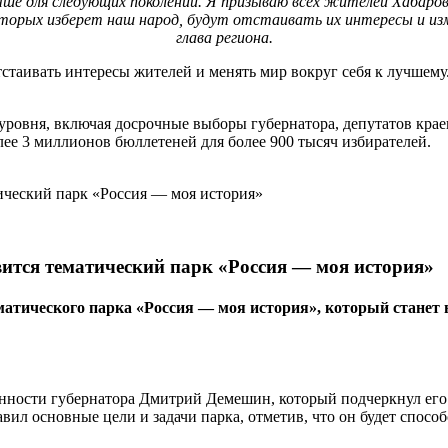
учше для следующих поколений. Я призываю всех жителей Хабаров
орых изберет наш народ, будут отстаивать их интересы и изменя
глава региона.
стаивать интересы жителей и менять мир вокруг себя к лучшему.
уровня, включая досрочные выборы губернатора, депутатов крае
лее 3 миллионов бюллетеней для более 900 тысяч избирателей.
вится тематический парк «Россия — моя история»
тематического парка «Россия — моя история», который ста
сти губернатора Дмитрий Демешин, который подчеркнул его зна
л основные цели и задачи парка, отметив, что он будет спосо