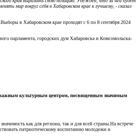
ского края выразить свою позицию. Убежден, что за ней будет
ть мир вокруг себя в Хабаровском крае к лучшему, - сказал
Выборы в Хабаровском крае проходят с 6 по 8 сентября 2024
вого парламента, городских дум Хабаровска и Комсомольска-
нет важным культурным центром, посвященным значимым
чимость как для региона, так и для всей страны.На встрече
бствовать патриотическому воспитанию молодежи и