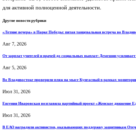
для активной полноценной деятельности.
Другие новости рубрики
«Летние вечера» в Парке Победы: пятая танцевальная встреча во Владив
Авг 7, 2026
От зарплат учителей и врачей до социальных выплат: Демешин усиливае
Авг 5, 2026
Во Владивостоке проверили пляж на мысе Кунгасный в рамках мониторин
Июл 31, 2026
Евгения Иваровская возглавила партийный проект «Женское движение Е
Июл 31, 2026
В ЕАО наградили активистов, оказывающих поддержку защитникам Отеч