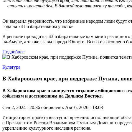
это ваше видение будущего края, это наш шанс сделать его л
стоять изменение дел. В ближайшую пятилетку те люди, кот
Он выразил уверенность, что избранные народом люди будут от
года на 741 избирательном участке.
В регионе проводится 43 избирательные кампании различного 
на-Амуре, а также главы города Юности. Всего изготовлено бо
Подробнее
Культура
В Хабаровском крае, при поддержке Путина, поя
В Хабаровском крае планируется создание амбициозного 
событиям и достижениям на Дальнем Востоке.
Сен 2, 2024 - 20:36
обновлено: Авг 6, 2026 - 18:08
Инициатором проекта выступил временно исполняющий обязанно
с Президентом России Владимиром Путиным Демешин представи
укреплению культурного наследия региона.