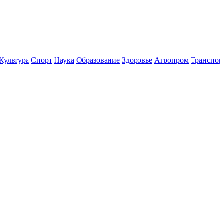
Культура
Спорт
Наука
Образование
Здоровье
Агропром
Транспо