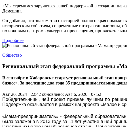
«Мы стремимся заручиться вашей поддержкой в создании парк
Демешин.
Он добавил, что знакомство с историей родного края поможет
историческим событиям, современные интерактивные зоны, об
но и живым центром культуры и просвещения, привлекательным
Подробнее
Общество
Региональный этап федеральной программы «Ма
В сентябре в Хабаровске стартует региональный этап прог
бизнес». За последние два года 35 предпринимательниц дош
Авг 20, 2024 - 22:42
обновлено: Авг 6, 2026 - 07:52
Победительницы, чей проект признан лучшим по решени
Поддержка оказывается в рамках нацпроекта «Малое и с
«Мама-предприниматель» - федеральный образовательн
была заложена в 2013 году, за 11 лет участие в ней прин
участниц из более чем 60 регионов страны. Победительни