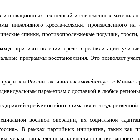
 инновационных технологий и современных материалов 
мы инвалидного кресла-коляски, произведённого на 
дические спинки, противопролежневые подушки, трости,
дход
: при изготовлении средств реабилитации учитыв
альные программы восстановления. Это позволяет уча
 профиля в России
, активно взаимодействует с Минист
ндивидуальным параметрам с доставкой в любые регионы
редприятий требует особого внимания и государственной
специальной военной операции, их социальной адапт
оссия»
. В рамках партийных инициатив, таких как
п
ким мерам, направленным на восстановление здоровья,