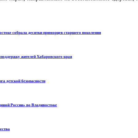
остоке собрала десятки приморцев старшего поколения
т поддержку жителей Хабаровского края
га детской безопасности
диной России» во Владивостоке
ества