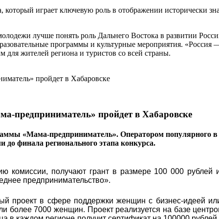
а, который играет ключевую роль в отображении исторически з
 молодежи лучше понять роль Дальнего Востока в развитии Рос
разовательные программы и культурные мероприятия. «Россия — 
 для жителей региона и туристов со всей страны.
ма-предприниматель» пройдет в Хабаровске
раммы «Мама-предприниматель». Оператором популярного в 
ли до финала регионального этапа конкурса.
ю комиссии, получают грант в размере 100 000 рублей и
реднее предпринимательство».
ый проект в сфере поддержки женщин с бизнес-идеей ил
яли более 7000 женщин. Проект реализуется на базе центро
ца в каждом регионе получит сертификат на 100000 рублей