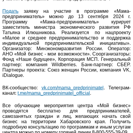
Подать
заявку на участие в программе «Мама-
предприниматель» можно до 13 сентября 2024 г.
Программу «Мама-предприниматель» курирует
заместитель министра экономического развития РФ
Татьяна Илюшникова. Реализуется по нацпроекту
«Малое и среднее предпринимательство и поддержка
индивидуальной предпринимательской инициативы».
Организатор: Минэкономразвития России. Оператор:
АНО «Мой бизнес - мои возможности». Соорганизаторы:
Фонд «Наше будущее», Корпорация МСП. Генеральный
партнер: компания Wildberries. Банк-партнер: СБЕР.
Партнеры проекта: Союз женщин России, компания VK,
iDialogue.
ВК-сообщество:
vk.com/mama_predprinimatel
. Телеграм-
канал:
t.me/mama_predprinimatel_official
.
Все обучающие мероприятия центра «Мой бизнес»
проводятся бесплатно для предпринимателей,
самозанятых граждан и лиц, желающих начать свой
бизнес на территории Хабаровского края. Получить
подробную консультацию по программам и иным услугам
центра можно по номеру горячей линии 8-800-555-39-09.