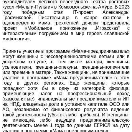
руководителем детского переездного Театра ростовых
кукол «Мульти-Пульти» в Комсомольске-на-Амуре. В 2023
году победным стал IT-проект Александры
Графчиковой. Писательница в жанре фэнтези и
одновременно мама трехлетней дочери представила
проект «Мобильное приложение „Играссказ“ с
интерактивным погружением в мир героев славянской
мифологии».
Принять участие в программе «Мама-предприниматель»
могут женщины с несовершеннолетними детьми или в
декретном отпуске, в том числе матери, женщины-
усыновители, женщины-опекуны, женщины-попечители
или приемные матери. Также женщины, не принимавшие
участие в программе «Мама-предприниматель» в этом
году в других регионах. Еще женщины, которые
попадают хотя бы в одну из категорий: физлица,
применяющие налог на профессиональный доход
(самозанятые), индивидуальные предприниматели и ИП
на НПД, владельцы доли в уставном капитале ООО или
АО, независимо от финансового результата ведения
такой деятельности (убыток либо прибыль). И женщины,
не имеющие, либо ведущие предпринимательскую
деятельность менее 1 года по данным ЕГРЮЛ на дату
участия в программе «Мама-предприниматель».