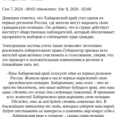
Сен 7, 2024 - 00:02
обновлено: Авг 8, 2026 - 02:06
Демешин отметил, что Хабаровский край стал одним из
первых регионов России, где жители могут выразить свою
гражданскую позицию. Он добавил, что в стране действует
институт общественных наблюдателей, который обеспечивает
прозрачность выборов и соблюдение прав граждан.
Электронная система учета также позволяет легитимно
реализовать избирательное право.Губернатор призвал всех
жителей края активно участвовать в голосовании, уверяя, что
это приведет к положительным изменениям в регионе в
ближайшие пять лет.
- Наш Хабаровский край голосует один из первых регионов
России. Жители края в числе первых выражают свою
гражданскую позицию. Хабаровчане, ваш голос - это не
просто бюллетень, это ваше видение будущего края, это наш
шанс сделать его лучше для следующих поколений. Я призываю
всех жителей Хабаровского края выразить свою позицию.
Убежден, что за ней будет стоять изменение дел. В
ближайшую пятилетку те люди, которых изберет наш народ,
будут отстаивать их интересы и изменять мир вокруг себя в
Хабаровском крае к лучшему, - сказал глава региона.