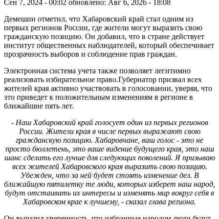
Сен 7, 2024 - 00:02
обновлено: Авг 6, 2026 - 18:08
Демешин отметил, что Хабаровский край стал одним из
первых регионов России, где жители могут выразить свою
гражданскую позицию. Он добавил, что в стране действует
институт общественных наблюдателей, который обеспечивает
прозрачность выборов и соблюдение прав граждан.
Электронная система учета также позволяет легитимно
реализовать избирательное право.Губернатор призвал всех
жителей края активно участвовать в голосовании, уверяя, что
это приведет к положительным изменениям в регионе в
ближайшие пять лет.
- Наш Хабаровский край голосует один из первых регионов
России. Жители края в числе первых выражают свою
гражданскую позицию. Хабаровчане, ваш голос - это не
просто бюллетень, это ваше видение будущего края, это наш
шанс сделать его лучше для следующих поколений. Я призываю
всех жителей Хабаровского края выразить свою позицию.
Убежден, что за ней будет стоять изменение дел. В
ближайшую пятилетку те люди, которых изберет наш народ,
будут отстаивать их интересы и изменять мир вокруг себя в
Хабаровском крае к лучшему, - сказал глава региона.
Он выразил уверенность, что избранные народом люди будут