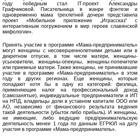
году победным стал IT-проект Александры
Графчиковой. Писательница в жанре фэнтези и
одновременно мама трехлетней дочери представила
проект «Мобильное приложение „Играссказ“ с
интерактивным погружением в мир героев славянской
мифологии».
Принять участие в программе «Мама-предприниматель»
могут женщины с несовершеннолетними детьми или в
декретном отпуске, в том числе матери, женщины-
усыновители, женщины-опекуны, женщины-попечители
или приемные матери. Также женщины, не принимавшие
участие в программе «Мама-предприниматель» в этом
году в других регионах. Еще женщины, которые
попадают хотя бы в одну из категорий: физлица,
применяющие налог на профессиональный доход
(самозанятые), индивидуальные предприниматели и ИП
на НПД, владельцы доли в уставном капитале ООО или
АО, независимо от финансового результата ведения
такой деятельности (убыток либо прибыль). И женщины,
не имеющие, либо ведущие предпринимательскую
деятельность менее 1 года по данным ЕГРЮЛ на дату
участия в программе «Мама-предприниматель».