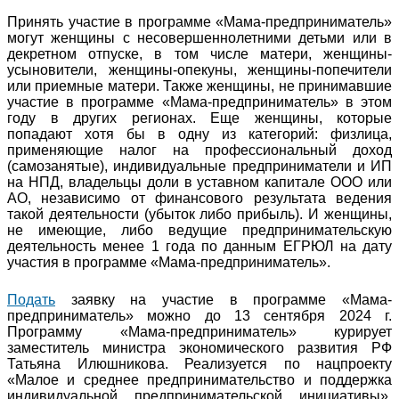
Принять участие в программе «Мама-предприниматель»
могут женщины с несовершеннолетними детьми или в
декретном отпуске, в том числе матери, женщины-
усыновители, женщины-опекуны, женщины-попечители
или приемные матери. Также женщины, не принимавшие
участие в программе «Мама-предприниматель» в этом
году в других регионах. Еще женщины, которые
попадают хотя бы в одну из категорий: физлица,
применяющие налог на профессиональный доход
(самозанятые), индивидуальные предприниматели и ИП
на НПД, владельцы доли в уставном капитале ООО или
АО, независимо от финансового результата ведения
такой деятельности (убыток либо прибыль). И женщины,
не имеющие, либо ведущие предпринимательскую
деятельность менее 1 года по данным ЕГРЮЛ на дату
участия в программе «Мама-предприниматель».
Подать
заявку на участие в программе «Мама-
предприниматель» можно до 13 сентября 2024 г.
Программу «Мама-предприниматель» курирует
заместитель министра экономического развития РФ
Татьяна Илюшникова. Реализуется по нацпроекту
«Малое и среднее предпринимательство и поддержка
индивидуальной предпринимательской инициативы».