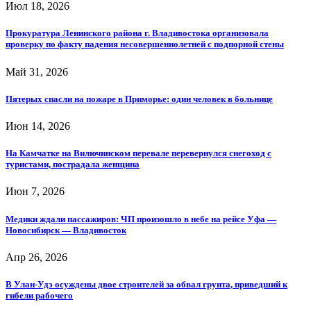
Июл 18, 2026
Прокуратура Ленинского района г. Владивостока организовала
проверку по факту падения несовершеннолетней с подпорной стены
Май 31, 2026
Пятерых спасли на пожаре в Приморье: один человек в больнице
Июн 14, 2026
На Камчатке на Вилючинском перевале перевернулся снегоход с
туристами, пострадала женщина
Июн 7, 2026
Медики ждали пассажиров: ЧП произошло в небе на рейсе Уфа —
Новосибирск — Владивосток
Апр 26, 2026
В Улан-Удэ осуждены двое строителей за обвал грунта, приведший к
гибели рабочего