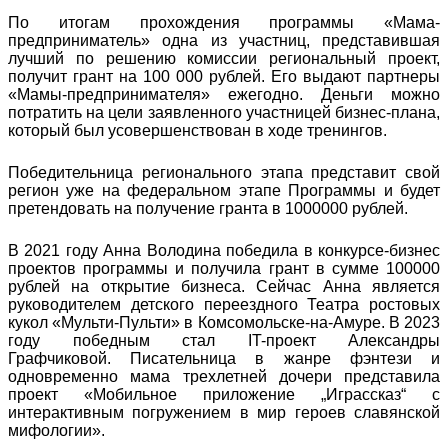
По итогам прохождения программы «Мама-
предприниматель» одна из участниц, представившая
лучший по решению комиссии региональный проект,
получит грант на 100 000 рублей. Его выдают партнеры
«Мамы-предпринимателя» ежегодно. Деньги можно
потратить на цели заявленного участницей бизнес-плана,
который был усовершенствован в ходе тренингов.
Победительница регионального этапа представит свой
регион уже на федеральном этапе Программы и будет
претендовать на получение гранта в 1000000 рублей.
В 2021 году Анна Володина победила в конкурсе-бизнес
проектов программы и получила грант в сумме 100000
рублей на открытие бизнеса. Сейчас Анна является
руководителем детского переездного Театра ростовых
кукол «Мульти-Пульти» в Комсомольске-на-Амуре. В 2023
году победным стал IT-проект Александры
Графчиковой. Писательница в жанре фэнтези и
одновременно мама трехлетней дочери представила
проект «Мобильное приложение „Играссказ“ с
интерактивным погружением в мир героев славянской
мифологии».