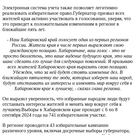
Электронная система учета также позволяет легитимно
реализовать избирательное право.Губернатор призвал всех
жителей края активно участвовать в голосовании, уверяя, что
это приведет к положительным изменениям в регионе в
ближайшие пять лет.
- Наш Хабаровский край голосует один из первых регионов
России. Жители края в числе первых выражают свою
гражданскую позицию. Хабаровчане, ваш голос - это не
просто бюллетень, это ваше видение будущего края, это наш
шанс сделать его лучше для следующих поколений. Я призываю
всех жителей Хабаровского края выразить свою позицию.
Убежден, что за ней будет стоять изменение дел. В
ближайшую пятилетку те люди, которых изберет наш народ,
будут отстаивать их интересы и изменять мир вокруг себя в
Хабаровском крае к лучшему, - сказал глава региона.
Он выразил уверенность, что избранные народом люди будут
отстаивать интересы жителей и менять мир вокруг себя к
лучшему.Выборы в Хабаровском крае проходят с 6 по 8
сентября 2024 года на 741 избирательном участке.
В регионе проводится 43 избирательные кампании
различного уровня, включая досрочные выборы губернатора,