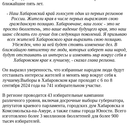
ближайшие пять лет.
- Наш Хабаровский край голосует один из первых регионов
России. Жители края в числе первых выражают свою
гражданскую позицию. Хабаровчане, ваш голос - это не
просто бюллетень, это ваше видение будущего края, это наш
шанс сделать его лучше для следующих поколений. Я призываю
всех жителей Хабаровского края выразить свою позицию.
Убежден, что за ней будет стоять изменение дел. В
ближайшую пятилетку те люди, которых изберет наш народ,
будут отстаивать их интересы и изменять мир вокруг себя в
Хабаровском крае к лучшему, - сказал глава региона.
Он выразил уверенность, что избранные народом люди будут
отстаивать интересы жителей и менять мир вокруг себя к
лучшему.Выборы в Хабаровском крае проходят с 6 по 8
сентября 2024 года на 741 избирательном участке.
В регионе проводится 43 избирательные кампании
различного уровня, включая досрочные выборы губернатора,
депутатов краевого парламента, городских дум Хабаровска и
Комсомольска-на-Амуре, а также главы города Юности. Всего
изготовлено более 3 миллионов бюллетеней для более 900
тысяч избирателей.