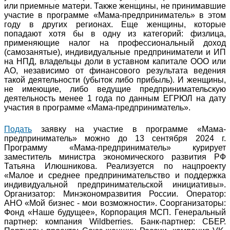
или приемные матери. Также женщины, не принимавшие
участие в программе «Мама-предприниматель» в этом
году в других регионах. Еще женщины, которые
попадают хотя бы в одну из категорий: физлица,
применяющие налог на профессиональный доход
(самозанятые), индивидуальные предприниматели и ИП
на НПД, владельцы доли в уставном капитале ООО или
АО, независимо от финансового результата ведения
такой деятельности (убыток либо прибыль). И женщины,
не имеющие, либо ведущие предпринимательскую
деятельность менее 1 года по данным ЕГРЮЛ на дату
участия в программе «Мама-предприниматель».
Подать
заявку на участие в программе «Мама-
предприниматель» можно до 13 сентября 2024 г.
Программу «Мама-предприниматель» курирует
заместитель министра экономического развития РФ
Татьяна Илюшникова. Реализуется по нацпроекту
«Малое и среднее предпринимательство и поддержка
индивидуальной предпринимательской инициативы».
Организатор: Минэкономразвития России. Оператор:
АНО «Мой бизнес - мои возможности». Соорганизаторы:
Фонд «Наше будущее», Корпорация МСП. Генеральный
партнер: компания Wildberries. Банк-партнер: СБЕР.