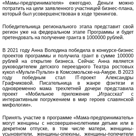
«Мамы-предпринимателя» ежегодно. Деньги можно
потратить на цели заявленного участницей бизнес-плана,
который был усовершенствован в ходе тренингов.
Победительница регионального этапа представит свой
регион уже на федеральном этапе Программы и будет
претендовать на получение гранта в 1000000 рублей.
В 2021 году Анна Володина победила в конкурсе-бизнес
проектов программы и получила грант в сумме 100000
рублей на открытие бизнеса. Сейчас Анна является
руководителем детского переездного Театра ростовых
кукол «Мульти-Пульти» в Комсомольске-на-Амуре. В 2023
году победным стал IT-проект Александры
Графчиковой. Писательница в жанре фэнтези и
одновременно мама трехлетней дочери представила
проект «Мобильное приложение „Играссказ“ с
интерактивным погружением в мир героев славянской
мифологии».
Принять участие в программе «Мама-предприниматель»
могут женщины с несовершеннолетними детьми или в
декретном отпуске, в том числе матери, женщины-
усыновители, женщины-опекуны, женщины-попечители