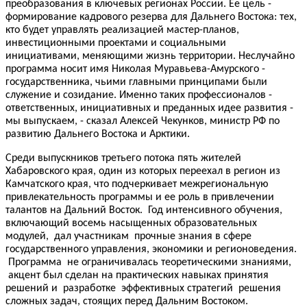
преобразования в ключевых регионах России. Ее цель -
формирование кадрового резерва для Дальнего Востока: тех,
кто будет управлять реализацией мастер-планов,
инвестиционными проектами и социальными
инициативами, меняющими жизнь территории. Неслучайно
программа носит имя Николая Муравьева-Амурского -
государственника, чьими главными принципами были
служение и созидание. Именно таких профессионалов -
ответственных, инициативных и преданных идее развития -
мы выпускаем, - сказал Алексей Чекунков, министр РФ по
развитию Дальнего Востока и Арктики.
Среди выпускников третьего потока пять жителей
Хабаровского края, один из которых переехал в регион из
Камчатского края, что подчеркивает межрегиональную
привлекательность программы и ее роль в привлечении
талантов на Дальний Восток. Год интенсивного обучения,
включающий восемь насыщенных образовательных
модулей, дал участникам прочные знания в сфере
государственного управления, экономики и регионоведения.
Программа не ограничивалась теоретическими знаниями,
акцент был сделан на практических навыках принятия
решений и разработке эффективных стратегий решения
сложных задач, стоящих перед Дальним Востоком.