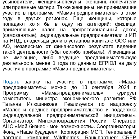
усыновители, женщины-опекуны, женщины-попечители
или приемные матери. Также женщины, не принимавшие
участие в программе «Мама-предприниматель» в этом
году в других регионах. Еще женщины, которые
попадают хотя бы в одну из категорий: физлица,
применяющие налог на профессиональный доход
(самозанятые), индивидуальные предприниматели и ИП
на НПД, владельцы доли в уставном капитале ООО или
АО, независимо от финансового результата ведения
такой деятельности (убыток либо прибыль). И женщины,
не имеющие, либо ведущие предпринимательскую
деятельность менее 1 года по данным ЕГРЮЛ на дату
участия в программе «Мама-предприниматель».
Подать
заявку на участие в программе «Мама-
предприниматель» можно до 13 сентября 2024 г.
Программу «Мама-предприниматель» курирует
заместитель министра экономического развития РФ
Татьяна Илюшникова. Реализуется по нацпроекту
«Малое и среднее предпринимательство и поддержка
индивидуальной предпринимательской инициативы».
Организатор: Минэкономразвития России. Оператор:
АНО «Мой бизнес - мои возможности». Соорганизаторы:
Фонд «Наше будущее», Корпорация МСП. Генеральный
партнер: компания Wildberries. Банк-партнер: СБЕР.