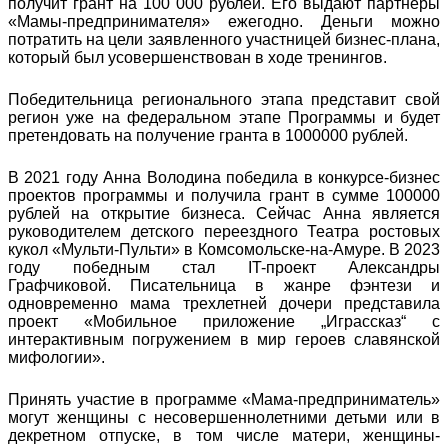
получит грант на 100 000 рублей. Его выдают партнеры
«Мамы-предпринимателя» ежегодно. Деньги можно
потратить на цели заявленного участницей бизнес-плана,
который был усовершенствован в ходе тренингов.
Победительница регионального этапа представит свой
регион уже на федеральном этапе Программы и будет
претендовать на получение гранта в 1000000 рублей.
В 2021 году Анна Володина победила в конкурсе-бизнес
проектов программы и получила грант в сумме 100000
рублей на открытие бизнеса. Сейчас Анна является
руководителем детского переездного Театра ростовых
кукол «Мульти-Пульти» в Комсомольске-на-Амуре. В 2023
году победным стал IT-проект Александры
Графчиковой. Писательница в жанре фэнтези и
одновременно мама трехлетней дочери представила
проект «Мобильное приложение „Играссказ“ с
интерактивным погружением в мир героев славянской
мифологии».
Принять участие в программе «Мама-предприниматель»
могут женщины с несовершеннолетними детьми или в
декретном отпуске, в том числе матери, женщины-