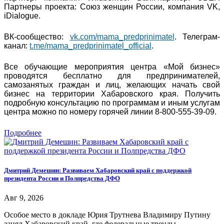
Партнеры проекта: Союз женщин России, компания VK,
iDialogue.
ВК-сообщество:
vk.com/mama_predprinimatel
. Телеграм-
канал:
t.me/mama_predprinimatel_official
.
Все обучающие мероприятия центра «Мой бизнес»
проводятся бесплатно для предпринимателей,
самозанятых граждан и лиц, желающих начать свой
бизнес на территории Хабаровского края. Получить
подробную консультацию по программам и иным услугам
центра можно по номеру горячей линии 8-800-555-39-09.
Подробнее
Дмитрий Демешин: Развиваем Хабаровский край с поддержкой
президента России и Полпредства ДФО
Авг 9, 2026
Особое место в докладе Юрия Трутнева Владимиру Путину
занял Хабаровский край, где федеральные тренды