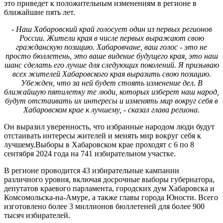
это приведет к положительным изменениям в регионе в
ближайшие пять лет.
- Наш Хабаровский край голосует один из первых регионов
России. Жители края в числе первых выражают свою
гражданскую позицию. Хабаровчане, ваш голос - это не
просто бюллетень, это ваше видение будущего края, это наш
шанс сделать его лучше для следующих поколений. Я призываю
всех жителей Хабаровского края выразить свою позицию.
Убежден, что за ней будет стоять изменение дел. В
ближайшую пятилетку те люди, которых изберет наш народ,
будут отстаивать их интересы и изменять мир вокруг себя в
Хабаровском крае к лучшему, - сказал глава региона.
Он выразил уверенность, что избранные народом люди будут
отстаивать интересы жителей и менять мир вокруг себя к
лучшему.Выборы в Хабаровском крае проходят с 6 по 8
сентября 2024 года на 741 избирательном участке.
В регионе проводится 43 избирательные кампании
различного уровня, включая досрочные выборы губернатора,
депутатов краевого парламента, городских дум Хабаровска и
Комсомольска-на-Амуре, а также главы города Юности. Всего
изготовлено более 3 миллионов бюллетеней для более 900
тысяч избирателей.