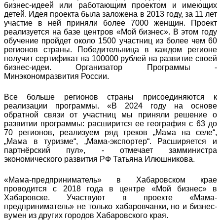
бизнес-идеей или работающим проектом и имеющих
детей. Идея проекта была заложена в 2013 году, за 11 лет
участие в ней приняли более 7000 женщин. Проект
реализуется на базе центров «Мой бизнес». В этом году
обучение пройдет около 1500 участниц из более чем 60
регионов страны. Победительница в каждом регионе
получит сертификат на 100000 рублей на развитие своей
бизнес-идеи. Организатор Программы -
Минэкономразвития России.
Все больше регионов страны присоединяются к
реализации программы. «В 2024 году на основе
обратной связи от участниц мы приняли решение о
развитии программы: расширится ее география с 63 до
70 регионов, реализуем ряд треков „Мама на селе“,
„Мама в туризме“, „Мама-экспортер“. Расширяется и
партнёрский пул», - отмечает замминистра
экономического развития РФ Татьяна Илюшникова.
«Мама-предприниматель» в Хабаровском крае
проводится с 2018 года в центре «Мой бизнес» в
Хабаровске. Участвуют в проекте «Мама-
предприниматель» не только хабаровчанки, но и бизнес-
вумен из других городов Хабаровского края.