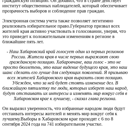
гражданскую позицию. Он добавил, что в стране действует
институт общественных наблюдателей, который обеспечивает
прозрачность выборов и соблюдение прав граждан.
Электронная система учета также позволяет легитимно
реализовать избирательное право.Губернатор призвал всех
жителей края активно участвовать в голосовании, уверяя, что
это приведет к положительным изменениям в регионе в
ближайшие пять лет.
- Наш Хабаровский край голосует один из первых регионов
России. Жители края в числе первых выражают свою
гражданскую позицию. Хабаровчане, ваш голос - это не
просто бюллетень, это ваше видение будущего края, это наш
шанс сделать его лучше для следующих поколений. Я призываю
всех жителей Хабаровского края выразить свою позицию.
Убежден, что за ней будет стоять изменение дел. В
ближайшую пятилетку те люди, которых изберет наш народ,
будут отстаивать их интересы и изменять мир вокруг себя в
Хабаровском крае к лучшему, - сказал глава региона.
Он выразил уверенность, что избранные народом люди будут
отстаивать интересы жителей и менять мир вокруг себя к
лучшему.Выборы в Хабаровском крае проходят с 6 по 8
сентября 2024 года на 741 избирательном участке.