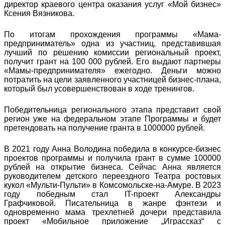
директор краевого центра оказания услуг «Мой бизнес»
Ксения Вязникова.
По итогам прохождения программы «Мама-
предприниматель» одна из участниц, представившая
лучший по решению комиссии региональный проект,
получит грант на 100 000 рублей. Его выдают партнеры
«Мамы-предпринимателя» ежегодно. Деньги можно
потратить на цели заявленного участницей бизнес-плана,
который был усовершенствован в ходе тренингов.
Победительница регионального этапа представит свой
регион уже на федеральном этапе Программы и будет
претендовать на получение гранта в 1000000 рублей.
В 2021 году Анна Володина победила в конкурсе-бизнес
проектов программы и получила грант в сумме 100000
рублей на открытие бизнеса. Сейчас Анна является
руководителем детского переездного Театра ростовых
кукол «Мульти-Пульти» в Комсомольске-на-Амуре. В 2023
году победным стал IT-проект Александры
Графчиковой. Писательница в жанре фэнтези и
одновременно мама трехлетней дочери представила
проект «Мобильное приложение „Играссказ“ с