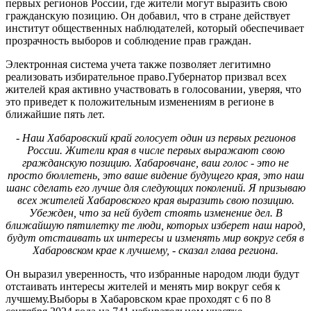
первых регионов России, где жители могут выразить свою
гражданскую позицию. Он добавил, что в стране действует
институт общественных наблюдателей, который обеспечивает
прозрачность выборов и соблюдение прав граждан.
Электронная система учета также позволяет легитимно
реализовать избирательное право.Губернатор призвал всех
жителей края активно участвовать в голосовании, уверяя, что
это приведет к положительным изменениям в регионе в
ближайшие пять лет.
- Наш Хабаровский край голосует один из первых регионов
России. Жители края в числе первых выражают свою
гражданскую позицию. Хабаровчане, ваш голос - это не
просто бюллетень, это ваше видение будущего края, это наш
шанс сделать его лучше для следующих поколений. Я призываю
всех жителей Хабаровского края выразить свою позицию.
Убежден, что за ней будет стоять изменение дел. В
ближайшую пятилетку те люди, которых изберет наш народ,
будут отстаивать их интересы и изменять мир вокруг себя в
Хабаровском крае к лучшему, - сказал глава региона.
Он выразил уверенность, что избранные народом люди будут
отстаивать интересы жителей и менять мир вокруг себя к
лучшему.Выборы в Хабаровском крае проходят с 6 по 8