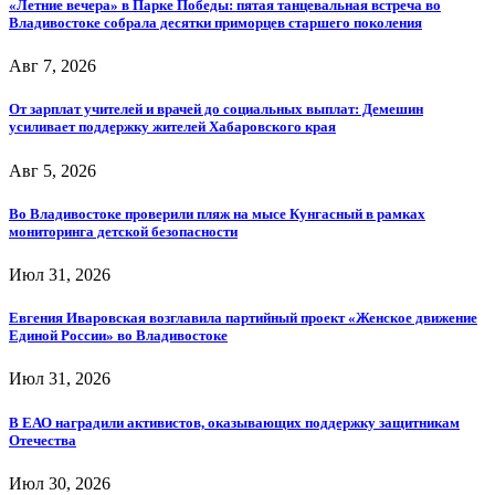
«Летние вечера» в Парке Победы: пятая танцевальная встреча во
Владивостоке собрала десятки приморцев старшего поколения
Авг 7, 2026
От зарплат учителей и врачей до социальных выплат: Демешин
усиливает поддержку жителей Хабаровского края
Авг 5, 2026
Во Владивостоке проверили пляж на мысе Кунгасный в рамках
мониторинга детской безопасности
Июл 31, 2026
Евгения Иваровская возглавила партийный проект «Женское движение
Единой России» во Владивостоке
Июл 31, 2026
В ЕАО наградили активистов, оказывающих поддержку защитникам
Отечества
Июл 30, 2026