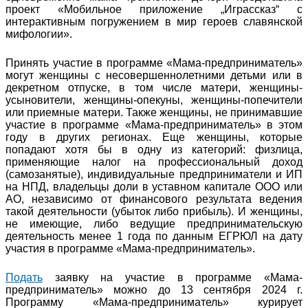
проект «Мобильное приложение „Играссказ“ с
интерактивным погружением в мир героев славянской
мифологии».
Принять участие в программе «Мама-предприниматель»
могут женщины с несовершеннолетними детьми или в
декретном отпуске, в том числе матери, женщины-
усыновители, женщины-опекуны, женщины-попечители
или приемные матери. Также женщины, не принимавшие
участие в программе «Мама-предприниматель» в этом
году в других регионах. Еще женщины, которые
попадают хотя бы в одну из категорий: физлица,
применяющие налог на профессиональный доход
(самозанятые), индивидуальные предприниматели и ИП
на НПД, владельцы доли в уставном капитале ООО или
АО, независимо от финансового результата ведения
такой деятельности (убыток либо прибыль). И женщины,
не имеющие, либо ведущие предпринимательскую
деятельность менее 1 года по данным ЕГРЮЛ на дату
участия в программе «Мама-предприниматель».
Подать
заявку на участие в программе «Мама-
предприниматель» можно до 13 сентября 2024 г.
Программу «Мама-предприниматель» курирует