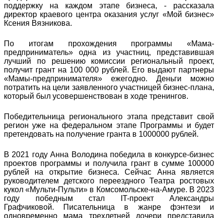
поддержку на каждом этапе бизнеса, - рассказала
директор краевого центра оказания услуг «Мой бизнес»
Ксения Вязникова.
По итогам прохождения программы «Мама-
предприниматель» одна из участниц, представившая
лучший по решению комиссии региональный проект,
получит грант на 100 000 рублей. Его выдают партнеры
«Мамы-предпринимателя» ежегодно. Деньги можно
потратить на цели заявленного участницей бизнес-плана,
который был усовершенствован в ходе тренингов.
Победительница регионального этапа представит свой
регион уже на федеральном этапе Программы и будет
претендовать на получение гранта в 1000000 рублей.
В 2021 году Анна Володина победила в конкурсе-бизнес
проектов программы и получила грант в сумме 100000
рублей на открытие бизнеса. Сейчас Анна является
руководителем детского переездного Театра ростовых
кукол «Мульти-Пульти» в Комсомольске-на-Амуре. В 2023
году победным стал IT-проект Александры
Графчиковой. Писательница в жанре фэнтези и
одновременно мама трехлетней дочери представила