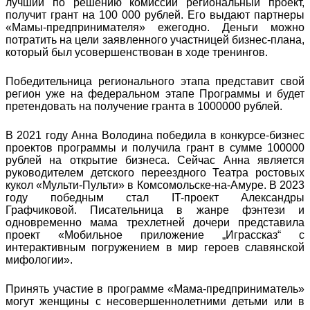
лучший по решению комиссии региональный проект,
получит грант на 100 000 рублей. Его выдают партнеры
«Мамы-предпринимателя» ежегодно. Деньги можно
потратить на цели заявленного участницей бизнес-плана,
который был усовершенствован в ходе тренингов.
Победительница регионального этапа представит свой
регион уже на федеральном этапе Программы и будет
претендовать на получение гранта в 1000000 рублей.
В 2021 году Анна Володина победила в конкурсе-бизнес
проектов программы и получила грант в сумме 100000
рублей на открытие бизнеса. Сейчас Анна является
руководителем детского переездного Театра ростовых
кукол «Мульти-Пульти» в Комсомольске-на-Амуре. В 2023
году победным стал IT-проект Александры
Графчиковой. Писательница в жанре фэнтези и
одновременно мама трехлетней дочери представила
проект «Мобильное приложение „Играссказ“ с
интерактивным погружением в мир героев славянской
мифологии».
Принять участие в программе «Мама-предприниматель»
могут женщины с несовершеннолетними детьми или в