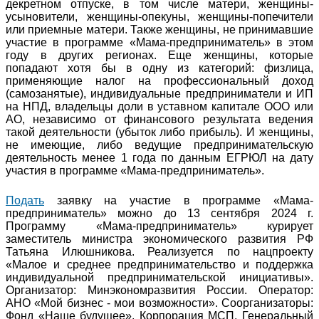
декретном отпуске, в том числе матери, женщины-
усыновители, женщины-опекуны, женщины-попечители
или приемные матери. Также женщины, не принимавшие
участие в программе «Мама-предприниматель» в этом
году в других регионах. Еще женщины, которые
попадают хотя бы в одну из категорий: физлица,
применяющие налог на профессиональный доход
(самозанятые), индивидуальные предприниматели и ИП
на НПД, владельцы доли в уставном капитале ООО или
АО, независимо от финансового результата ведения
такой деятельности (убыток либо прибыль). И женщины,
не имеющие, либо ведущие предпринимательскую
деятельность менее 1 года по данным ЕГРЮЛ на дату
участия в программе «Мама-предприниматель».
Подать
заявку на участие в программе «Мама-
предприниматель» можно до 13 сентября 2024 г.
Программу «Мама-предприниматель» курирует
заместитель министра экономического развития РФ
Татьяна Илюшникова. Реализуется по нацпроекту
«Малое и среднее предпринимательство и поддержка
индивидуальной предпринимательской инициативы».
Организатор: Минэкономразвития России. Оператор:
АНО «Мой бизнес - мои возможности». Соорганизаторы:
Фонд «Наше будущее», Корпорация МСП. Генеральный