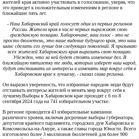
жителей края активно участвовать в голосовании, уверяя, что
это приведет к положительным изменениям в регионе в
ближайшие пять лет.
- Наш Хабаровский край голосует один из первых регионов
России. Жители края в числе первых выражают свою
гражданскую позицию. Хабаровчане, ваш голос - это не
просто бюллетень, это ваше видение будущего края, это наш
шанс сделать его лучше для следующих поколений. Я призываю
всех жителей Хабаровского края выразить свою позицию.
Убежден, что за ней будет стоять изменение дел. В
ближайшую пятилетку те люди, которых изберет наш народ,
будут отстаивать их интересы и изменять мир вокруг себя в
Хабаровском крае к лучшему, - сказал глава региона.
Он выразил уверенность, что избранные народом люди будут
отстаивать интересы жителей и менять мир вокруг себя к
лучшему.Выборы в Хабаровском крае проходят с 6 по 8
сентября 2024 года на 741 избирательном участке.
В регионе проводится 43 избирательные кампании
различного уровня, включая досрочные выборы губернатора,
депутатов краевого парламента, городских дум Хабаровска и
Комсомольска-на-Амуре, а также главы города Юности. Всего
изготовлено более 3 миллионов бюллетеней для более 900