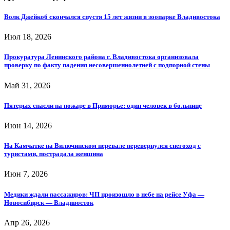
Волк Джейкоб скончался спустя 15 лет жизни в зоопарке Владивостока
Июл 18, 2026
Прокуратура Ленинского района г. Владивостока организовала
проверку по факту падения несовершеннолетней с подпорной стены
Май 31, 2026
Пятерых спасли на пожаре в Приморье: один человек в больнице
Июн 14, 2026
На Камчатке на Вилючинском перевале перевернулся снегоход с
туристами, пострадала женщина
Июн 7, 2026
Медики ждали пассажиров: ЧП произошло в небе на рейсе Уфа —
Новосибирск — Владивосток
Апр 26, 2026