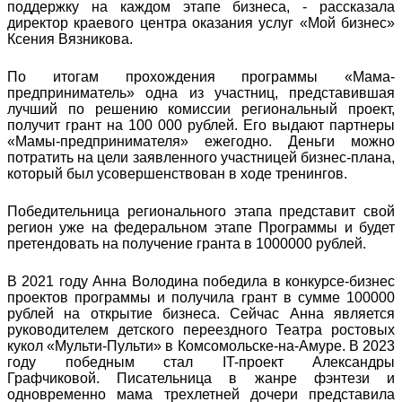
поддержку на каждом этапе бизнеса, - рассказала
директор краевого центра оказания услуг «Мой бизнес»
Ксения Вязникова.
По итогам прохождения программы «Мама-
предприниматель» одна из участниц, представившая
лучший по решению комиссии региональный проект,
получит грант на 100 000 рублей. Его выдают партнеры
«Мамы-предпринимателя» ежегодно. Деньги можно
потратить на цели заявленного участницей бизнес-плана,
который был усовершенствован в ходе тренингов.
Победительница регионального этапа представит свой
регион уже на федеральном этапе Программы и будет
претендовать на получение гранта в 1000000 рублей.
В 2021 году Анна Володина победила в конкурсе-бизнес
проектов программы и получила грант в сумме 100000
рублей на открытие бизнеса. Сейчас Анна является
руководителем детского переездного Театра ростовых
кукол «Мульти-Пульти» в Комсомольске-на-Амуре. В 2023
году победным стал IT-проект Александры
Графчиковой. Писательница в жанре фэнтези и
одновременно мама трехлетней дочери представила