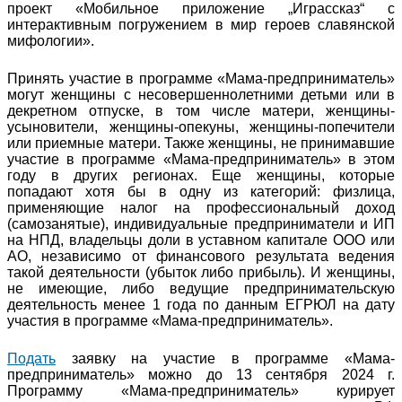
проект «Мобильное приложение „Играссказ“ с
интерактивным погружением в мир героев славянской
мифологии».
Принять участие в программе «Мама-предприниматель»
могут женщины с несовершеннолетними детьми или в
декретном отпуске, в том числе матери, женщины-
усыновители, женщины-опекуны, женщины-попечители
или приемные матери. Также женщины, не принимавшие
участие в программе «Мама-предприниматель» в этом
году в других регионах. Еще женщины, которые
попадают хотя бы в одну из категорий: физлица,
применяющие налог на профессиональный доход
(самозанятые), индивидуальные предприниматели и ИП
на НПД, владельцы доли в уставном капитале ООО или
АО, независимо от финансового результата ведения
такой деятельности (убыток либо прибыль). И женщины,
не имеющие, либо ведущие предпринимательскую
деятельность менее 1 года по данным ЕГРЮЛ на дату
участия в программе «Мама-предприниматель».
Подать
заявку на участие в программе «Мама-
предприниматель» можно до 13 сентября 2024 г.
Программу «Мама-предприниматель» курирует