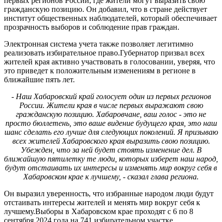
первых регионов России, где жители могут выразить свою
гражданскую позицию. Он добавил, что в стране действует
институт общественных наблюдателей, который обеспечивает
прозрачность выборов и соблюдение прав граждан.
Электронная система учета также позволяет легитимно
реализовать избирательное право.Губернатор призвал всех
жителей края активно участвовать в голосовании, уверяя, что
это приведет к положительным изменениям в регионе в
ближайшие пять лет.
- Наш Хабаровский край голосует один из первых регионов
России. Жители края в числе первых выражают свою
гражданскую позицию. Хабаровчане, ваш голос - это не
просто бюллетень, это ваше видение будущего края, это наш
шанс сделать его лучше для следующих поколений. Я призываю
всех жителей Хабаровского края выразить свою позицию.
Убежден, что за ней будет стоять изменение дел. В
ближайшую пятилетку те люди, которых изберет наш народ,
будут отстаивать их интересы и изменять мир вокруг себя в
Хабаровском крае к лучшему, - сказал глава региона.
Он выразил уверенность, что избранные народом люди будут
отстаивать интересы жителей и менять мир вокруг себя к
лучшему.Выборы в Хабаровском крае проходят с 6 по 8
сентября 2024 года на 741 избирательном участке.