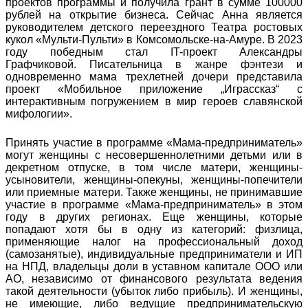
проектов программы и получила грант в сумме 100000
рублей на открытие бизнеса. Сейчас Анна является
руководителем детского переездного Театра ростовых
кукол «Мульти-Пульти» в Комсомольске-на-Амуре. В 2023
году победным стал IT-проект Александры
Графчиковой. Писательница в жанре фэнтези и
одновременно мама трехлетней дочери представила
проект «Мобильное приложение „Играссказ“ с
интерактивным погружением в мир героев славянской
мифологии».
Принять участие в программе «Мама-предприниматель»
могут женщины с несовершеннолетними детьми или в
декретном отпуске, в том числе матери, женщины-
усыновители, женщины-опекуны, женщины-попечители
или приемные матери. Также женщины, не принимавшие
участие в программе «Мама-предприниматель» в этом
году в других регионах. Еще женщины, которые
попадают хотя бы в одну из категорий: физлица,
применяющие налог на профессиональный доход
(самозанятые), индивидуальные предприниматели и ИП
на НПД, владельцы доли в уставном капитале ООО или
АО, независимо от финансового результата ведения
такой деятельности (убыток либо прибыль). И женщины,
не имеющие, либо ведущие предпринимательскую