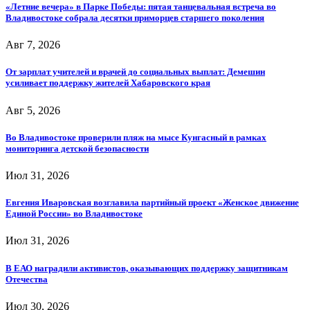
«Летние вечера» в Парке Победы: пятая танцевальная встреча во
Владивостоке собрала десятки приморцев старшего поколения
Авг 7, 2026
От зарплат учителей и врачей до социальных выплат: Демешин
усиливает поддержку жителей Хабаровского края
Авг 5, 2026
Во Владивостоке проверили пляж на мысе Кунгасный в рамках
мониторинга детской безопасности
Июл 31, 2026
Евгения Иваровская возглавила партийный проект «Женское движение
Единой России» во Владивостоке
Июл 31, 2026
В ЕАО наградили активистов, оказывающих поддержку защитникам
Отечества
Июл 30, 2026