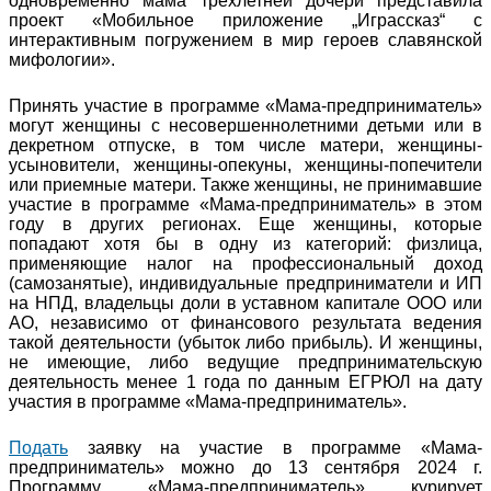
одновременно мама трехлетней дочери представила
проект «Мобильное приложение „Играссказ“ с
интерактивным погружением в мир героев славянской
мифологии».
Принять участие в программе «Мама-предприниматель»
могут женщины с несовершеннолетними детьми или в
декретном отпуске, в том числе матери, женщины-
усыновители, женщины-опекуны, женщины-попечители
или приемные матери. Также женщины, не принимавшие
участие в программе «Мама-предприниматель» в этом
году в других регионах. Еще женщины, которые
попадают хотя бы в одну из категорий: физлица,
применяющие налог на профессиональный доход
(самозанятые), индивидуальные предприниматели и ИП
на НПД, владельцы доли в уставном капитале ООО или
АО, независимо от финансового результата ведения
такой деятельности (убыток либо прибыль). И женщины,
не имеющие, либо ведущие предпринимательскую
деятельность менее 1 года по данным ЕГРЮЛ на дату
участия в программе «Мама-предприниматель».
Подать
заявку на участие в программе «Мама-
предприниматель» можно до 13 сентября 2024 г.
Программу «Мама-предприниматель» курирует