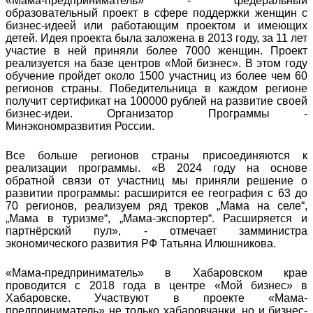
«Мама-предприниматель» - федеральный
образовательный проект в сфере поддержки женщин с
бизнес-идеей или работающим проектом и имеющих
детей. Идея проекта была заложена в 2013 году, за 11 лет
участие в ней приняли более 7000 женщин. Проект
реализуется на базе центров «Мой бизнес». В этом году
обучение пройдет около 1500 участниц из более чем 60
регионов страны. Победительница в каждом регионе
получит сертификат на 100000 рублей на развитие своей
бизнес-идеи. Организатор Программы -
Минэкономразвития России.
Все больше регионов страны присоединяются к
реализации программы. «В 2024 году на основе
обратной связи от участниц мы приняли решение о
развитии программы: расширится ее география с 63 до
70 регионов, реализуем ряд треков „Мама на селе“,
„Мама в туризме“, „Мама-экспортер“. Расширяется и
партнёрский пул», - отмечает замминистра
экономического развития РФ Татьяна Илюшникова.
«Мама-предприниматель» в Хабаровском крае
проводится с 2018 года в центре «Мой бизнес» в
Хабаровске. Участвуют в проекте «Мама-
предприниматель» не только хабаровчанки, но и бизнес-