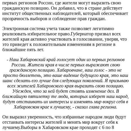
первых регионов России, где жители могут выразить свою
гражданскую позицию. Он добавил, что в стране действует
институт общественных наблюдателей, который обеспечивает
прозрачность выборов и соблюдение прав граждан.
Электронная система учета также позволяет легитимно
реализовать избирательное право.Губернатор призвал всех
жителей края активно участвовать в голосовании, уверяя, что
это приведет к положительным изменениям в регионе в
ближайшие пять лет.
- Наш Хабаровский край голосует один из первых регионов
России. Жители края в числе первых выражают свою
гражданскую позицию. Хабаровчане, ваш голос - это не
просто бюллетень, это ваше видение будущего края, это наш
шанс сделать его лучше для следующих поколений. Я призываю
всех жителей Хабаровского края выразить свою позицию.
Убежден, что за ней будет стоять изменение дел. В
ближайшую пятилетку те люди, которых изберет наш народ,
будут отстаивать их интересы и изменять мир вокруг себя в
Хабаровском крае к лучшему, - сказал глава региона.
Он выразил уверенность, что избранные народом люди будут
отстаивать интересы жителей и менять мир вокруг себя к
лучшему.Выборы в Хабаровском крае проходят с 6 по 8