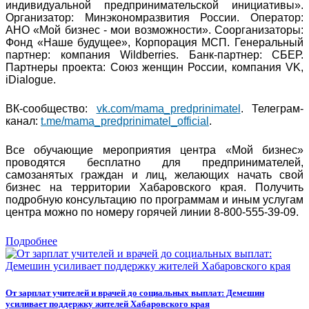
индивидуальной предпринимательской инициативы».
Организатор: Минэкономразвития России. Оператор:
АНО «Мой бизнес - мои возможности». Соорганизаторы:
Фонд «Наше будущее», Корпорация МСП. Генеральный
партнер: компания Wildberries. Банк-партнер: СБЕР.
Партнеры проекта: Союз женщин России, компания VK,
iDialogue.
ВК-сообщество:
vk.com/mama_predprinimatel
. Телеграм-
канал:
t.me/mama_predprinimatel_official
.
Все обучающие мероприятия центра «Мой бизнес»
проводятся бесплатно для предпринимателей,
самозанятых граждан и лиц, желающих начать свой
бизнес на территории Хабаровского края. Получить
подробную консультацию по программам и иным услугам
центра можно по номеру горячей линии 8-800-555-39-09.
Подробнее
От зарплат учителей и врачей до социальных выплат: Демешин
усиливает поддержку жителей Хабаровского края