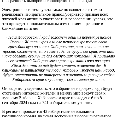
прозрачность выборов и соблюдение прав граждан.
Электронная система учета также позволяет легитимно
реализовать избирательное право.Губернатор призвал всех
жителей края активно участвовать в голосовании, уверяя, что
это приведет к положительным изменениям в регионе в
ближайшие пять лет.
- Наш Хабаровский край голосует один из первых регионов
России. Жители края в числе первых выражают свою
гражданскую позицию. Хабаровчане, ваш голос - это не
просто бюллетень, это ваше видение будущего края, это наш
шанс сделать его лучше для следующих поколений. Я призываю
всех жителей Хабаровского края выразить свою позицию.
Убежден, что за ней будет стоять изменение дел. В
ближайшую пятилетку те люди, которых изберет наш народ,
будут отстаивать их интересы и изменять мир вокруг себя в
Хабаровском крае к лучшему, - сказал глава региона.
Он выразил уверенность, что избранные народом люди будут
отстаивать интересы жителей и менять мир вокруг себя к
лучшему.Выборы в Хабаровском крае проходят с 6 по 8
сентября 2024 года на 741 избирательном участке.
В регионе проводится 43 избирательные кампании
различного уровня, включая досрочные выборы губернатора,