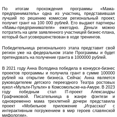
По итогам прохождения программы «Мама-
предприниматель» одна из участниц, представившая
лучший по решению комиссии региональный проект,
получит грант на 100 000 рублей. Его выдают партнеры
«Мамы-предпринимателя» ежегодно. Деньги можно
потратить на цели заявленного участницей бизнес-плана,
который был усовершенствован в ходе тренингов.
Победительница регионального этапа представит свой
регион уже на федеральном этапе Программы и будет
претендовать на получение гранта в 1000000 рублей.
В 2021 году Анна Володина победила в конкурсе-бизнес
проектов программы и получила грант в сумме 100000
рублей на открытие бизнеса. Сейчас Анна является
руководителем детского переездного Театра ростовых
кукол «Мульти-Пульти» в Комсомольске-на-Амуре. В 2023
году победным стал IT-проект Александры
Графчиковой. Писательница в жанре фэнтези и
одновременно мама трехлетней дочери представила
проект «Мобильное приложение „Играссказ“ с
интерактивным погружением в мир героев славянской
мифологии».