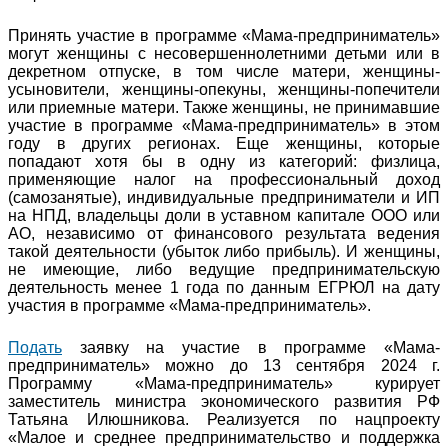
Принять участие в программе «Мама-предприниматель»
могут женщины с несовершеннолетними детьми или в
декретном отпуске, в том числе матери, женщины-
усыновители, женщины-опекуны, женщины-попечители
или приемные матери. Также женщины, не принимавшие
участие в программе «Мама-предприниматель» в этом
году в других регионах. Еще женщины, которые
попадают хотя бы в одну из категорий: физлица,
применяющие налог на профессиональный доход
(самозанятые), индивидуальные предприниматели и ИП
на НПД, владельцы доли в уставном капитале ООО или
АО, независимо от финансового результата ведения
такой деятельности (убыток либо прибыль). И женщины,
не имеющие, либо ведущие предпринимательскую
деятельность менее 1 года по данным ЕГРЮЛ на дату
участия в программе «Мама-предприниматель».
Подать
заявку на участие в программе «Мама-
предприниматель» можно до 13 сентября 2024 г.
Программу «Мама-предприниматель» курирует
заместитель министра экономического развития РФ
Татьяна Илюшникова. Реализуется по нацпроекту
«Малое и среднее предпринимательство и поддержка