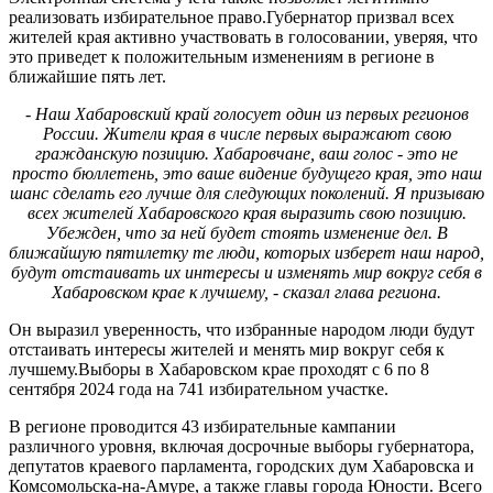
реализовать избирательное право.Губернатор призвал всех
жителей края активно участвовать в голосовании, уверяя, что
это приведет к положительным изменениям в регионе в
ближайшие пять лет.
- Наш Хабаровский край голосует один из первых регионов
России. Жители края в числе первых выражают свою
гражданскую позицию. Хабаровчане, ваш голос - это не
просто бюллетень, это ваше видение будущего края, это наш
шанс сделать его лучше для следующих поколений. Я призываю
всех жителей Хабаровского края выразить свою позицию.
Убежден, что за ней будет стоять изменение дел. В
ближайшую пятилетку те люди, которых изберет наш народ,
будут отстаивать их интересы и изменять мир вокруг себя в
Хабаровском крае к лучшему, - сказал глава региона.
Он выразил уверенность, что избранные народом люди будут
отстаивать интересы жителей и менять мир вокруг себя к
лучшему.Выборы в Хабаровском крае проходят с 6 по 8
сентября 2024 года на 741 избирательном участке.
В регионе проводится 43 избирательные кампании
различного уровня, включая досрочные выборы губернатора,
депутатов краевого парламента, городских дум Хабаровска и
Комсомольска-на-Амуре, а также главы города Юности. Всего