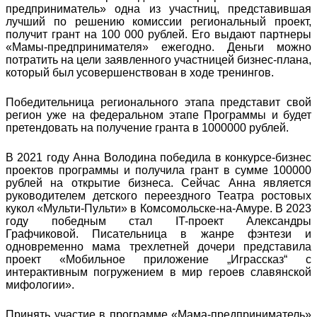
предприниматель» одна из участниц, представившая
лучший по решению комиссии региональный проект,
получит грант на 100 000 рублей. Его выдают партнеры
«Мамы-предпринимателя» ежегодно. Деньги можно
потратить на цели заявленного участницей бизнес-плана,
который был усовершенствован в ходе тренингов.
Победительница регионального этапа представит свой
регион уже на федеральном этапе Программы и будет
претендовать на получение гранта в 1000000 рублей.
В 2021 году Анна Володина победила в конкурсе-бизнес
проектов программы и получила грант в сумме 100000
рублей на открытие бизнеса. Сейчас Анна является
руководителем детского переездного Театра ростовых
кукол «Мульти-Пульти» в Комсомольске-на-Амуре. В 2023
году победным стал IT-проект Александры
Графчиковой. Писательница в жанре фэнтези и
одновременно мама трехлетней дочери представила
проект «Мобильное приложение „Играссказ“ с
интерактивным погружением в мир героев славянской
мифологии».
Принять участие в программе «Мама-предприниматель»