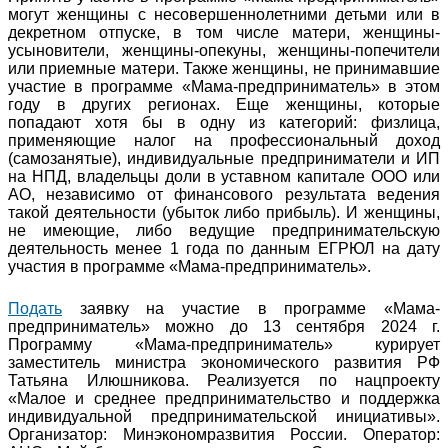
могут женщины с несовершеннолетними детьми или в
декретном отпуске, в том числе матери, женщины-
усыновители, женщины-опекуны, женщины-попечители
или приемные матери. Также женщины, не принимавшие
участие в программе «Мама-предприниматель» в этом
году в других регионах. Еще женщины, которые
попадают хотя бы в одну из категорий: физлица,
применяющие налог на профессиональный доход
(самозанятые), индивидуальные предприниматели и ИП
на НПД, владельцы доли в уставном капитале ООО или
АО, независимо от финансового результата ведения
такой деятельности (убыток либо прибыль). И женщины,
не имеющие, либо ведущие предпринимательскую
деятельность менее 1 года по данным ЕГРЮЛ на дату
участия в программе «Мама-предприниматель».
Подать
заявку на участие в программе «Мама-
предприниматель» можно до 13 сентября 2024 г.
Программу «Мама-предприниматель» курирует
заместитель министра экономического развития РФ
Татьяна Илюшникова. Реализуется по нацпроекту
«Малое и среднее предпринимательство и поддержка
индивидуальной предпринимательской инициативы».
Организатор: Минэкономразвития России. Оператор: