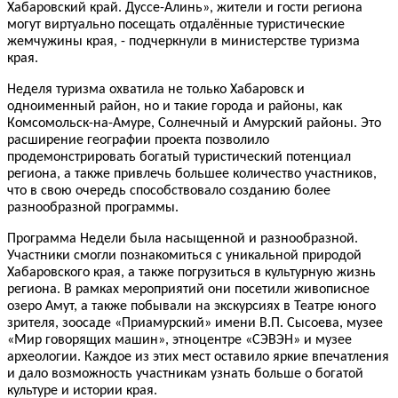
Хабаровский край. Дуссе-Алинь», жители и гости региона
могут виртуально посещать отдалённые туристические
жемчужины края, - подчеркнули в министерстве туризма
края.
Неделя туризма охватила не только Хабаровск и
одноименный район, но и такие города и районы, как
Комсомольск-на-Амуре, Солнечный и Амурский районы. Это
расширение географии проекта позволило
продемонстрировать богатый туристический потенциал
региона, а также привлечь большее количество участников,
что в свою очередь способствовало созданию более
разнообразной программы.
Программа Недели была насыщенной и разнообразной.
Участники смогли познакомиться с уникальной природой
Хабаровского края, а также погрузиться в культурную жизнь
региона. В рамках мероприятий они посетили живописное
озеро Амут, а также побывали на экскурсиях в Театре юного
зрителя, зоосаде «Приамурский» имени В.П. Сысоева, музее
«Мир говорящих машин», этноцентре «СЭВЭН» и музее
археологии. Каждое из этих мест оставило яркие впечатления
и дало возможность участникам узнать больше о богатой
культуре и истории края.