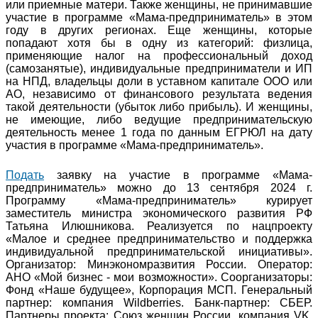
или приемные матери. Также женщины, не принимавшие
участие в программе «Мама-предприниматель» в этом
году в других регионах. Еще женщины, которые
попадают хотя бы в одну из категорий: физлица,
применяющие налог на профессиональный доход
(самозанятые), индивидуальные предприниматели и ИП
на НПД, владельцы доли в уставном капитале ООО или
АО, независимо от финансового результата ведения
такой деятельности (убыток либо прибыль). И женщины,
не имеющие, либо ведущие предпринимательскую
деятельность менее 1 года по данным ЕГРЮЛ на дату
участия в программе «Мама-предприниматель».
Подать
заявку на участие в программе «Мама-
предприниматель» можно до 13 сентября 2024 г.
Программу «Мама-предприниматель» курирует
заместитель министра экономического развития РФ
Татьяна Илюшникова. Реализуется по нацпроекту
«Малое и среднее предпринимательство и поддержка
индивидуальной предпринимательской инициативы».
Организатор: Минэкономразвития России. Оператор:
АНО «Мой бизнес - мои возможности». Соорганизаторы:
Фонд «Наше будущее», Корпорация МСП. Генеральный
партнер: компания Wildberries. Банк-партнер: СБЕР.
Партнеры проекта: Союз женщин России, компания VK,