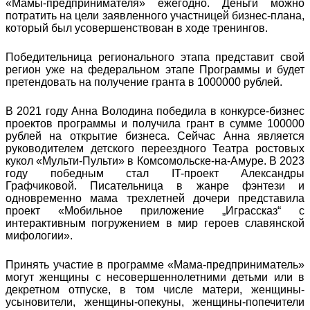
«Мамы-предпринимателя» ежегодно. Деньги можно
потратить на цели заявленного участницей бизнес-плана,
который был усовершенствован в ходе тренингов.
Победительница регионального этапа представит свой
регион уже на федеральном этапе Программы и будет
претендовать на получение гранта в 1000000 рублей.
В 2021 году Анна Володина победила в конкурсе-бизнес
проектов программы и получила грант в сумме 100000
рублей на открытие бизнеса. Сейчас Анна является
руководителем детского переездного Театра ростовых
кукол «Мульти-Пульти» в Комсомольске-на-Амуре. В 2023
году победным стал IT-проект Александры
Графчиковой. Писательница в жанре фэнтези и
одновременно мама трехлетней дочери представила
проект «Мобильное приложение „Играссказ“ с
интерактивным погружением в мир героев славянской
мифологии».
Принять участие в программе «Мама-предприниматель»
могут женщины с несовершеннолетними детьми или в
декретном отпуске, в том числе матери, женщины-
усыновители, женщины-опекуны, женщины-попечители