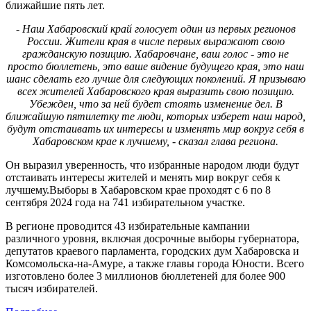
ближайшие пять лет.
- Наш Хабаровский край голосует один из первых регионов
России. Жители края в числе первых выражают свою
гражданскую позицию. Хабаровчане, ваш голос - это не
просто бюллетень, это ваше видение будущего края, это наш
шанс сделать его лучше для следующих поколений. Я призываю
всех жителей Хабаровского края выразить свою позицию.
Убежден, что за ней будет стоять изменение дел. В
ближайшую пятилетку те люди, которых изберет наш народ,
будут отстаивать их интересы и изменять мир вокруг себя в
Хабаровском крае к лучшему, - сказал глава региона.
Он выразил уверенность, что избранные народом люди будут
отстаивать интересы жителей и менять мир вокруг себя к
лучшему.Выборы в Хабаровском крае проходят с 6 по 8
сентября 2024 года на 741 избирательном участке.
В регионе проводится 43 избирательные кампании
различного уровня, включая досрочные выборы губернатора,
депутатов краевого парламента, городских дум Хабаровска и
Комсомольска-на-Амуре, а также главы города Юности. Всего
изготовлено более 3 миллионов бюллетеней для более 900
тысяч избирателей.