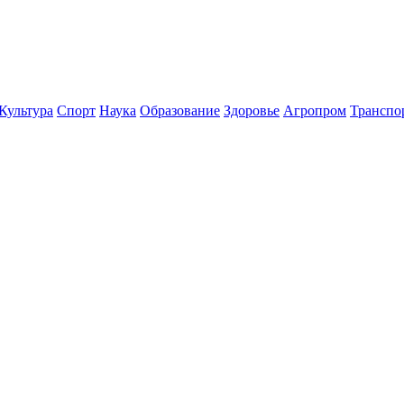
Культура
Спорт
Наука
Образование
Здоровье
Агропром
Транспо