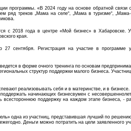
ции программы. «В 2024 году на основе обратной связи 
м ряд треков „Мама на селе“, „Мама в туризме“, „Мама-
икова.
ся с 2018 года в центре «Мой бизнес» в Хабаровске. У
овского края.
о 27 сентября. Регистрация на участие в программе 
ведется в форме очного тренинга по основам предпринима
егиональных структур поддержки малого бизнеса. Участни
певают реализовывать себя и в материнстве, и в бизнесе.
 поддержать начинающих бизнесвумен с несовершенноле
всестороннюю поддержку на каждом этапе бизнеса, - ра
ь» одна из участниц, представившая лучший по решению к
жегодно. Деньги можно потратить на цели заявленного уч