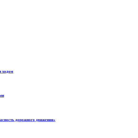
м ходом
ми
пасность дорожного движения»