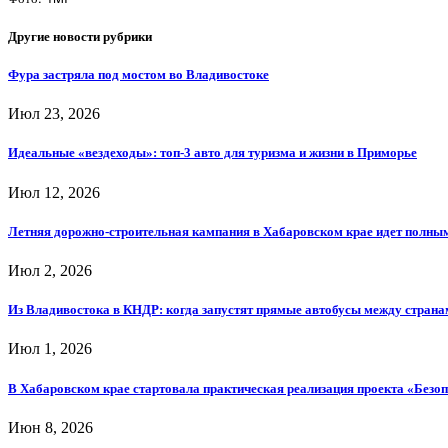
Другие новости рубрики
Фура застряла под мостом во Владивостоке
Июл 23, 2026
Идеальные «вездеходы»: топ-3 авто для туризма и жизни в Приморье
Июл 12, 2026
Летняя дорожно-строительная кампания в Хабаровском крае идет полны
Июл 2, 2026
Из Владивостока в КНДР: когда запустят прямые автобусы между страна
Июл 1, 2026
В Хабаровском крае стартовала практическая реализация проекта «Безо
Июн 8, 2026