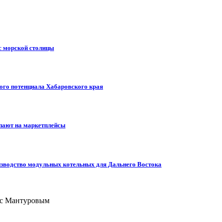
с морской столицы
ного потенциала Хабаровского края
упают на маркетплейсы
изводство модульных котельных для Дальнего Востока