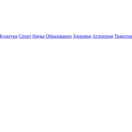
Культура
Спорт
Наука
Образование
Здоровье
Агропром
Транспо