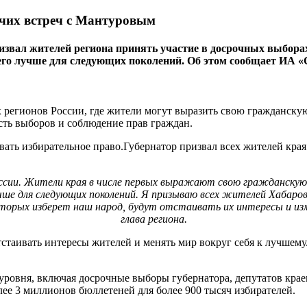
очих встреч с Мантуровым
ал жителей региона принять участие в досрочных выборах гу
 его лучше для следующих поколений. Об этом сообщает ИА «
 регионов России, где жители могут выразить свою гражданскую
сть выборов и соблюдение прав граждан.
ать избирательное право.Губернатор призвал всех жителей края 
оссии. Жители края в числе первых выражают свою гражданскую 
учше для следующих поколений. Я призываю всех жителей Хабаров
орых изберет наш народ, будут отстаивать их интересы и изменя
глава региона.
стаивать интересы жителей и менять мир вокруг себя к лучшему.
уровня, включая досрочные выборы губернатора, депутатов крае
лее 3 миллионов бюллетеней для более 900 тысяч избирателей.