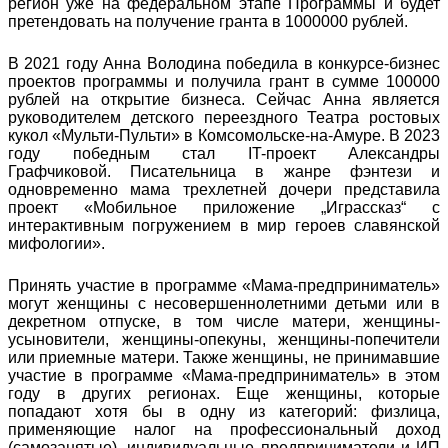
регион уже на федеральном этапе Программы и будет
претендовать на получение гранта в 1000000 рублей.
В 2021 году Анна Володина победила в конкурсе-бизнес
проектов программы и получила грант в сумме 100000
рублей на открытие бизнеса. Сейчас Анна является
руководителем детского переездного Театра ростовых
кукол «Мульти-Пульти» в Комсомольске-на-Амуре. В 2023
году победным стал IT-проект Александры
Графчиковой. Писательница в жанре фэнтези и
одновременно мама трехлетней дочери представила
проект «Мобильное приложение „Играссказ“ с
интерактивным погружением в мир героев славянской
мифологии».
Принять участие в программе «Мама-предприниматель»
могут женщины с несовершеннолетними детьми или в
декретном отпуске, в том числе матери, женщины-
усыновители, женщины-опекуны, женщины-попечители
или приемные матери. Также женщины, не принимавшие
участие в программе «Мама-предприниматель» в этом
году в других регионах. Еще женщины, которые
попадают хотя бы в одну из категорий: физлица,
применяющие налог на профессиональный доход
(самозанятые), индивидуальные предприниматели и ИП