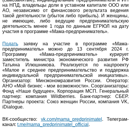
на НПД, владельцы доли в уставном капитале ООО или
АО, независимо от финансового результата ведения
такой деятельности (убыток либо прибыль). И женщины,
не имеющие, либо ведущие предпринимательскую
деятельность менее 1 года по данным ЕГРЮЛ на дату
участия в программе «Мама-предприниматель».
Подать
заявку на участие в программе «Мама-
предприниматель» можно до 13 сентября 2024 г.
Программу «Мама-предприниматель» курирует
заместитель министра экономического развития РФ
Татьяна Илюшникова. Реализуется по нацпроекту
«Малое и среднее предпринимательство и поддержка
индивидуальной предпринимательской инициативы».
Организатор: Минэкономразвития России. Оператор:
АНО «Мой бизнес - мои возможности». Соорганизаторы:
Фонд «Наше будущее», Корпорация МСП. Генеральный
партнер: компания Wildberries. Банк-партнер: СБЕР.
Партнеры проекта: Союз женщин России, компания VK,
iDialogue.
ВК-сообщество:
vk.com/mama_predprinimatel
. Телеграм-
канал:
t.me/mama_predprinimatel_official
.