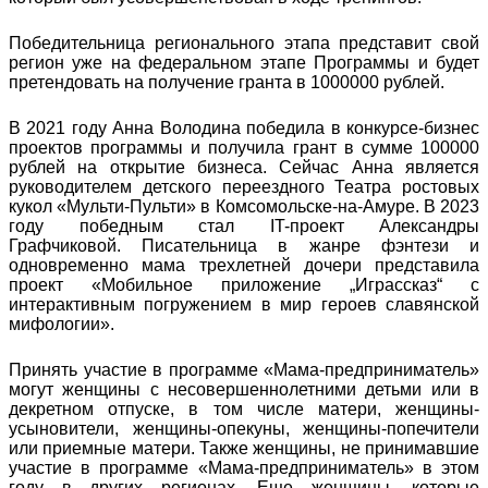
Победительница регионального этапа представит свой
регион уже на федеральном этапе Программы и будет
претендовать на получение гранта в 1000000 рублей.
В 2021 году Анна Володина победила в конкурсе-бизнес
проектов программы и получила грант в сумме 100000
рублей на открытие бизнеса. Сейчас Анна является
руководителем детского переездного Театра ростовых
кукол «Мульти-Пульти» в Комсомольске-на-Амуре. В 2023
году победным стал IT-проект Александры
Графчиковой. Писательница в жанре фэнтези и
одновременно мама трехлетней дочери представила
проект «Мобильное приложение „Играссказ“ с
интерактивным погружением в мир героев славянской
мифологии».
Принять участие в программе «Мама-предприниматель»
могут женщины с несовершеннолетними детьми или в
декретном отпуске, в том числе матери, женщины-
усыновители, женщины-опекуны, женщины-попечители
или приемные матери. Также женщины, не принимавшие
участие в программе «Мама-предприниматель» в этом
году в других регионах. Еще женщины, которые