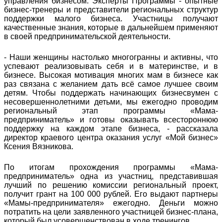
управления бизнесом. Эксперты Программы - опытные
бизнес-тренеры и представители региональных структур
поддержки малого бизнеса. Участницы получают
качественные знания, которые в дальнейшем применяют
в своей предпринимательской деятельности.
- Наши женщины настолько многогранны и активны, что
успевают реализовывать себя и в материнстве, и в
бизнесе. Высокая мотивация многих мам в бизнесе как
раз связана с желанием дать всё самое лучшее своим
детям. Чтобы поддержать начинающих бизнесвумен с
несовершеннолетними детьми, мы ежегодно проводим
региональный этап программы «Мама-
предприниматель» и готовы оказывать всестороннюю
поддержку на каждом этапе бизнеса, - рассказала
директор краевого центра оказания услуг «Мой бизнес»
Ксения Вязникова.
По итогам прохождения программы «Мама-
предприниматель» одна из участниц, представившая
лучший по решению комиссии региональный проект,
получит грант на 100 000 рублей. Его выдают партнеры
«Мамы-предпринимателя» ежегодно. Деньги можно
потратить на цели заявленного участницей бизнес-плана,
который был усовершенствован в ходе тренингов.