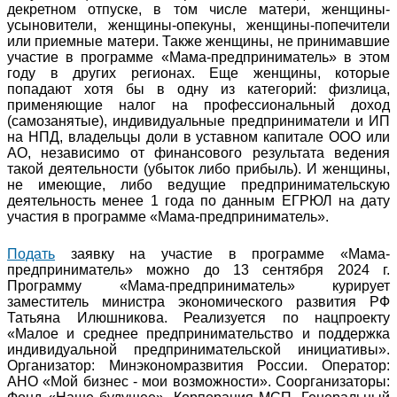
декретном отпуске, в том числе матери, женщины-
усыновители, женщины-опекуны, женщины-попечители
или приемные матери. Также женщины, не принимавшие
участие в программе «Мама-предприниматель» в этом
году в других регионах. Еще женщины, которые
попадают хотя бы в одну из категорий: физлица,
применяющие налог на профессиональный доход
(самозанятые), индивидуальные предприниматели и ИП
на НПД, владельцы доли в уставном капитале ООО или
АО, независимо от финансового результата ведения
такой деятельности (убыток либо прибыль). И женщины,
не имеющие, либо ведущие предпринимательскую
деятельность менее 1 года по данным ЕГРЮЛ на дату
участия в программе «Мама-предприниматель».
Подать
заявку на участие в программе «Мама-
предприниматель» можно до 13 сентября 2024 г.
Программу «Мама-предприниматель» курирует
заместитель министра экономического развития РФ
Татьяна Илюшникова. Реализуется по нацпроекту
«Малое и среднее предпринимательство и поддержка
индивидуальной предпринимательской инициативы».
Организатор: Минэкономразвития России. Оператор:
АНО «Мой бизнес - мои возможности». Соорганизаторы: