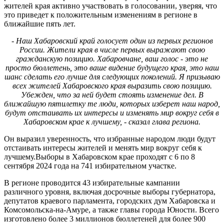
жителей края активно участвовать в голосовании, уверяя, что
это приведет к положительным изменениям в регионе в
ближайшие пять лет.
- Наш Хабаровский край голосует один из первых регионов
России. Жители края в числе первых выражают свою
гражданскую позицию. Хабаровчане, ваш голос - это не
просто бюллетень, это ваше видение будущего края, это наш
шанс сделать его лучше для следующих поколений. Я призываю
всех жителей Хабаровского края выразить свою позицию.
Убежден, что за ней будет стоять изменение дел. В
ближайшую пятилетку те люди, которых изберет наш народ,
будут отстаивать их интересы и изменять мир вокруг себя в
Хабаровском крае к лучшему, - сказал глава региона.
Он выразил уверенность, что избранные народом люди будут
отстаивать интересы жителей и менять мир вокруг себя к
лучшему.Выборы в Хабаровском крае проходят с 6 по 8
сентября 2024 года на 741 избирательном участке.
В регионе проводится 43 избирательные кампании
различного уровня, включая досрочные выборы губернатора,
депутатов краевого парламента, городских дум Хабаровска и
Комсомольска-на-Амуре, а также главы города Юности. Всего
изготовлено более 3 миллионов бюллетеней для более 900