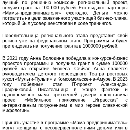
лучший по решению комиссии региональный проект,
получит грант на 100 000 рублей. Его выдают партнеры
«Мамы-предпринимателя» ежегодно. Деньги можно
потратить на цели заявленного участницей бизнес-плана,
который был усовершенствован в ходе тренингов.
Победительница регионального этапа представит свой
регион уже на федеральном этапе Программы и будет
претендовать на получение гранта в 1000000 рублей.
В 2021 году Анна Володина победила в конкурсе-бизнес
проектов программы и получила грант в сумме 100000
рублей на открытие бизнеса. Сейчас Анна является
руководителем детского переездного Театра ростовых
кукол «Мульти-Пульти» в Комсомольске-на-Амуре. В 2023
году победным стал IT-проект Александры
Графчиковой. Писательница в жанре фэнтези и
одновременно мама трехлетней дочери представила
проект «Мобильное приложение „Играссказ“ с
интерактивным погружением в мир героев славянской
мифологии».
Принять участие в программе «Мама-предприниматель»
могут женщины с несовершеннолетними детьми или в