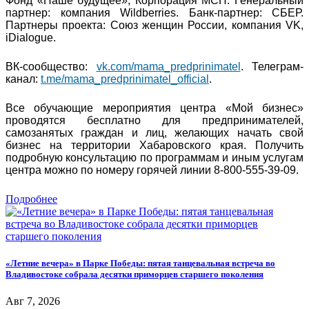
Фонд «Наше будущее», Корпорация МСП. Генеральный
партнер: компания Wildberries. Банк-партнер: СБЕР.
Партнеры проекта: Союз женщин России, компания VK,
iDialogue.
ВК-сообщество:
vk.com/mama_predprinimatel
. Телеграм-
канал:
t.me/mama_predprinimatel_official
.
Все обучающие мероприятия центра «Мой бизнес»
проводятся бесплатно для предпринимателей,
самозанятых граждан и лиц, желающих начать свой
бизнес на территории Хабаровского края. Получить
подробную консультацию по программам и иным услугам
центра можно по номеру горячей линии 8-800-555-39-09.
Подробнее
«Летние вечера» в Парке Победы: пятая танцевальная встреча во
Владивостоке собрала десятки приморцев старшего поколения
Авг 7, 2026