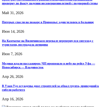
проверку по факту падения несовершеннолетней с подпорной стены
Май 31, 2026
Пятерых спасли на пожаре в Приморье: один человек в больнице
Июн 14, 2026
На Камчатке на Вилючинском перевале перевернулся снегоход с
туристами, пострадала женщина
Июн 7, 2026
Медики ждали пассажиров: ЧП произошло в небе на рейсе Уфа —
Новосибирск — Владивосток
Апр 26, 2026
В Улан-Удэ осуждены двое строителей за обвал грунта, приведший к
гибели рабочего
Апр 16, 2026