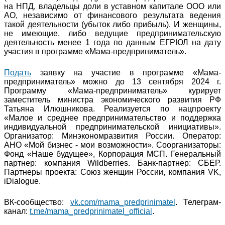
на НПД, владельцы доли в уставном капитале ООО или
АО, независимо от финансового результата ведения
такой деятельности (убыток либо прибыль). И женщины,
не имеющие, либо ведущие предпринимательскую
деятельность менее 1 года по данным ЕГРЮЛ на дату
участия в программе «Мама-предприниматель».
Подать
заявку на участие в программе «Мама-
предприниматель» можно до 13 сентября 2024 г.
Программу «Мама-предприниматель» курирует
заместитель министра экономического развития РФ
Татьяна Илюшникова. Реализуется по нацпроекту
«Малое и среднее предпринимательство и поддержка
индивидуальной предпринимательской инициативы».
Организатор: Минэкономразвития России. Оператор:
АНО «Мой бизнес - мои возможности». Соорганизаторы:
Фонд «Наше будущее», Корпорация МСП. Генеральный
партнер: компания Wildberries. Банк-партнер: СБЕР.
Партнеры проекта: Союз женщин России, компания VK,
iDialogue.
ВК-сообщество:
vk.com/mama_predprinimatel
. Телеграм-
канал:
t.me/mama_predprinimatel_official
.