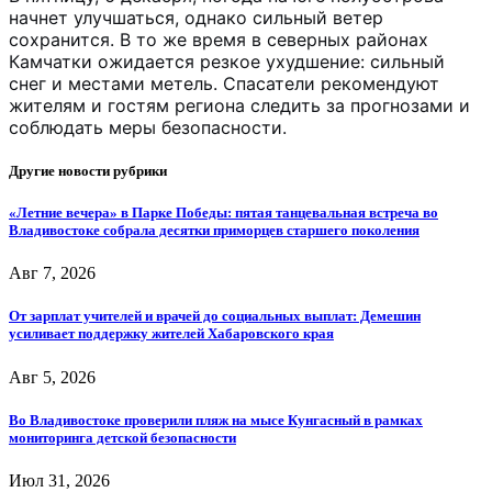
начнет улучшаться, однако сильный ветер
сохранится. В то же время в северных районах
Камчатки ожидается резкое ухудшение: сильный
снег и местами метель. Спасатели рекомендуют
жителям и гостям региона следить за прогнозами и
соблюдать меры безопасности.
Другие новости рубрики
«Летние вечера» в Парке Победы: пятая танцевальная встреча во
Владивостоке собрала десятки приморцев старшего поколения
Авг 7, 2026
От зарплат учителей и врачей до социальных выплат: Демешин
усиливает поддержку жителей Хабаровского края
Авг 5, 2026
Во Владивостоке проверили пляж на мысе Кунгасный в рамках
мониторинга детской безопасности
Июл 31, 2026