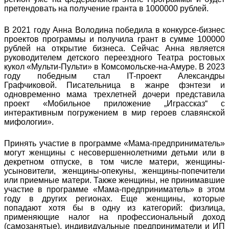
претендовать на получение гранта в 1000000 рублей.
В 2021 году Анна Володина победила в конкурсе-бизнес
проектов программы и получила грант в сумме 100000
рублей на открытие бизнеса. Сейчас Анна является
руководителем детского переездного Театра ростовых
кукол «Мульти-Пульти» в Комсомольске-на-Амуре. В 2023
году победным стал IT-проект Александры
Графчиковой. Писательница в жанре фэнтези и
одновременно мама трехлетней дочери представила
проект «Мобильное приложение „Играссказ“ с
интерактивным погружением в мир героев славянской
мифологии».
Принять участие в программе «Мама-предприниматель»
могут женщины с несовершеннолетними детьми или в
декретном отпуске, в том числе матери, женщины-
усыновители, женщины-опекуны, женщины-попечители
или приемные матери. Также женщины, не принимавшие
участие в программе «Мама-предприниматель» в этом
году в других регионах. Еще женщины, которые
попадают хотя бы в одну из категорий: физлица,
применяющие налог на профессиональный доход
(самозанятые), индивидуальные предприниматели и ИП