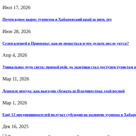
Июл 17, 2026
Почти вдвое вырос турпоток в Хабаровский край за пять лет
Июн 28, 2026
Сезон клещей в Приморье: как не попасться и что делать после укуса?
Апр 4, 2026
Уникальное чудо света: прямой рейс до экзотики стал доступен туристам
Мар 11, 2026
Дешевле некуда: как выгодно сбежать из Владивостока этой весной
Мар 1, 2026
Ещё 12 предпринимателей получат субсидии на развитие туризма в Хабар
Дек 16, 2025