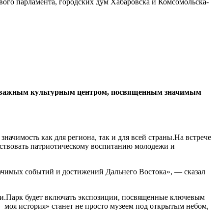
вого парламента, городских дум Хабаровска и Комсомольска-
нет важным культурным центром, посвященным значимым
чимость как для региона, так и для всей страны.На встрече
бствовать патриотическому воспитанию молодежи и
начимых событий и достижений Дальнего Востока», — сказал
сии.Парк будет включать экспозиции, посвященные ключевым
моя история» станет не просто музеем под открытым небом,