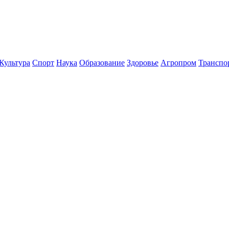
Культура
Спорт
Наука
Образование
Здоровье
Агропром
Транспо