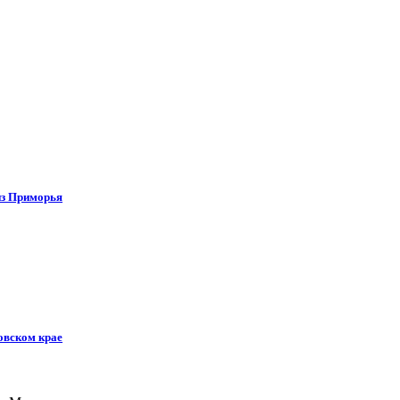
 из Приморья
овском крае