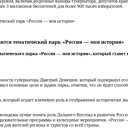
уровня, включая досрочные выборы губернатора, депутатов крае
лее 3 миллионов бюллетеней для более 900 тысяч избирателей.
вится тематический парк «Россия — моя история»
тематического парка «Россия — моя история», который ста
сти губернатора Дмитрий Демешин, который подчеркнул его зна
л основные цели и задачи парка, отметив, что он будет спосо
а, который играет ключевую роль в отображении исторически з
 молодежи лучше понять роль Дальнего Востока в развитии Рос
разовательные программы и культурные мероприятия. «Россия — 
 для жителей региона и туристов со всей страны.