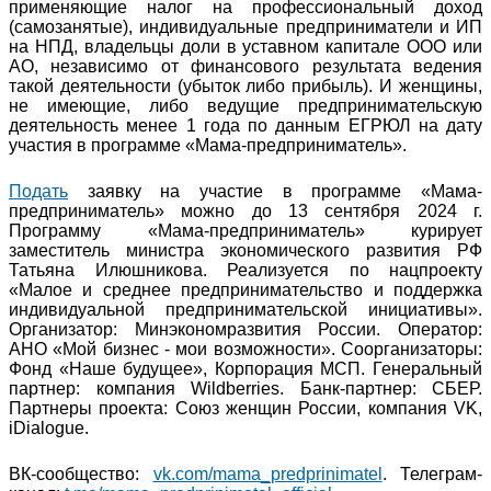
применяющие налог на профессиональный доход
(самозанятые), индивидуальные предприниматели и ИП
на НПД, владельцы доли в уставном капитале ООО или
АО, независимо от финансового результата ведения
такой деятельности (убыток либо прибыль). И женщины,
не имеющие, либо ведущие предпринимательскую
деятельность менее 1 года по данным ЕГРЮЛ на дату
участия в программе «Мама-предприниматель».
Подать
заявку на участие в программе «Мама-
предприниматель» можно до 13 сентября 2024 г.
Программу «Мама-предприниматель» курирует
заместитель министра экономического развития РФ
Татьяна Илюшникова. Реализуется по нацпроекту
«Малое и среднее предпринимательство и поддержка
индивидуальной предпринимательской инициативы».
Организатор: Минэкономразвития России. Оператор:
АНО «Мой бизнес - мои возможности». Соорганизаторы:
Фонд «Наше будущее», Корпорация МСП. Генеральный
партнер: компания Wildberries. Банк-партнер: СБЕР.
Партнеры проекта: Союз женщин России, компания VK,
iDialogue.
ВК-сообщество:
vk.com/mama_predprinimatel
. Телеграм-