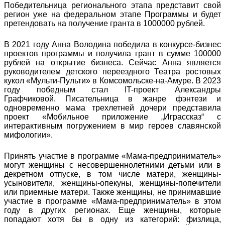
Победительница регионального этапа представит свой
регион уже на федеральном этапе Программы и будет
претендовать на получение гранта в 1000000 рублей.
В 2021 году Анна Володина победила в конкурсе-бизнес
проектов программы и получила грант в сумме 100000
рублей на открытие бизнеса. Сейчас Анна является
руководителем детского переездного Театра ростовых
кукол «Мульти-Пульти» в Комсомольске-на-Амуре. В 2023
году победным стал IT-проект Александры
Графчиковой. Писательница в жанре фэнтези и
одновременно мама трехлетней дочери представила
проект «Мобильное приложение „Играссказ“ с
интерактивным погружением в мир героев славянской
мифологии».
Принять участие в программе «Мама-предприниматель»
могут женщины с несовершеннолетними детьми или в
декретном отпуске, в том числе матери, женщины-
усыновители, женщины-опекуны, женщины-попечители
или приемные матери. Также женщины, не принимавшие
участие в программе «Мама-предприниматель» в этом
году в других регионах. Еще женщины, которые
попадают хотя бы в одну из категорий: физлица,