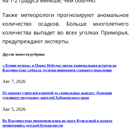
на 1-2 градуса меньше, чем обычно.
Также метеорологи прогнозируют аномальное
количество осадков. Больше многолетнего
количества выпадет во всех уголках Приморья,
предупреждают эксперты.
Другие новости рубрики
«Летние вечера» в Парке Победы: пятая танцевальная встреча во
Владивостоке собрала десятки приморцев старшего поколения
Авг 7, 2026
От зарплат учителей и врачей до социальных выплат: Демешин
усиливает поддержку жителей Хабаровского края
Авг 5, 2026
Во Владивостоке проверили пляж на мысе Кунгасный в рамках
мониторинга детской безопасности