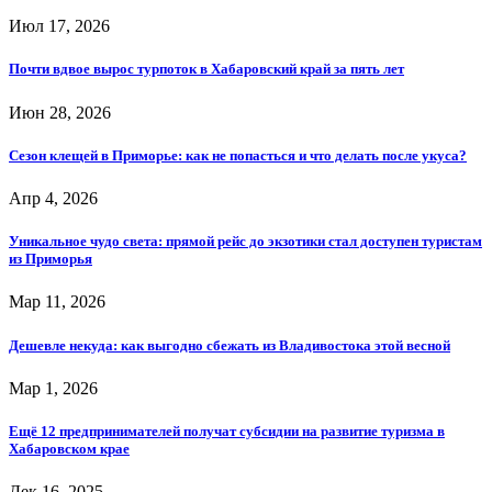
Июл 17, 2026
Почти вдвое вырос турпоток в Хабаровский край за пять лет
Июн 28, 2026
Сезон клещей в Приморье: как не попасться и что делать после укуса?
Апр 4, 2026
Уникальное чудо света: прямой рейс до экзотики стал доступен туристам
из Приморья
Мар 11, 2026
Дешевле некуда: как выгодно сбежать из Владивостока этой весной
Мар 1, 2026
Ещё 12 предпринимателей получат субсидии на развитие туризма в
Хабаровском крае
Дек 16, 2025