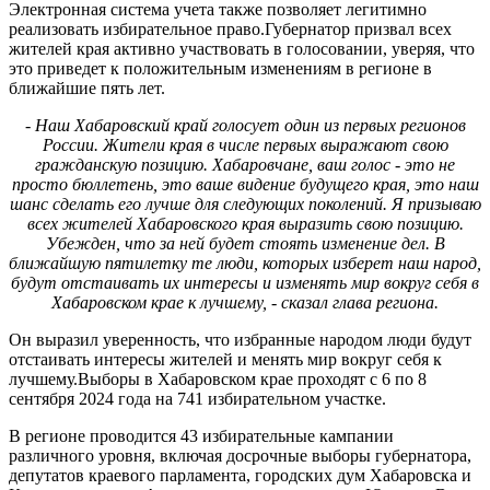
Электронная система учета также позволяет легитимно
реализовать избирательное право.Губернатор призвал всех
жителей края активно участвовать в голосовании, уверяя, что
это приведет к положительным изменениям в регионе в
ближайшие пять лет.
- Наш Хабаровский край голосует один из первых регионов
России. Жители края в числе первых выражают свою
гражданскую позицию. Хабаровчане, ваш голос - это не
просто бюллетень, это ваше видение будущего края, это наш
шанс сделать его лучше для следующих поколений. Я призываю
всех жителей Хабаровского края выразить свою позицию.
Убежден, что за ней будет стоять изменение дел. В
ближайшую пятилетку те люди, которых изберет наш народ,
будут отстаивать их интересы и изменять мир вокруг себя в
Хабаровском крае к лучшему, - сказал глава региона.
Он выразил уверенность, что избранные народом люди будут
отстаивать интересы жителей и менять мир вокруг себя к
лучшему.Выборы в Хабаровском крае проходят с 6 по 8
сентября 2024 года на 741 избирательном участке.
В регионе проводится 43 избирательные кампании
различного уровня, включая досрочные выборы губернатора,
депутатов краевого парламента, городских дум Хабаровска и