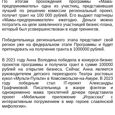
По итогам прохождения программы «Мама-
предприниматель» одна из участниц, представившая
лучший по решению комиссии региональный проект,
получит грант на 100 000 рублей. Его выдают партнеры
«Мамы-предпринимателя» ежегодно. Деньги можно
потратить на цели заявленного участницей бизнес-плана,
который был усовершенствован в ходе тренингов.
Победительница регионального этапа представит свой
регион уже на федеральном этапе Программы и будет
претендовать на получение гранта в 1000000 рублей.
В 2021 году Анна Володина победила в конкурсе-бизнес
проектов программы и получила грант в сумме 100000
рублей на открытие бизнеса. Сейчас Анна является
руководителем детского переездного Театра ростовых
кукол «Мульти-Пульти» в Комсомольске-на-Амуре. В 2023
году победным стал IT-проект Александры
Графчиковой. Писательница в жанре фэнтези и
одновременно мама трехлетней дочери представила
проект «Мобильное приложение „Играссказ“ с
интерактивным погружением в мир героев славянской
мифологии».