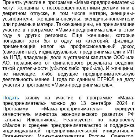
Принять участие в программе «Мама-предприниматель»
могут женщины с несовершеннолетними детьми или в
декретном отпуске, в том числе матери, женщины-
усыновители, женщины-опекуны, женщины-попечители
или приемные матери. Также женщины, не принимавшие
участие в программе «Мама-предприниматель» в этом
году в других регионах. Еще женщины, которые
попадают хотя бы в одну из категорий: физлица,
применяющие налог на профессиональный доход
(самозанятые), индивидуальные предприниматели и ИП
на НПД, владельцы доли в уставном капитале ООО или
АО, независимо от финансового результата ведения
такой деятельности (убыток либо прибыль). И женщины,
не имеющие, либо ведущие предпринимательскую
деятельность менее 1 года по данным ЕГРЮЛ на дату
участия в программе «Мама-предприниматель».
Подать
заявку на участие в программе «Мама-
предприниматель» можно до 13 сентября 2024 г.
Программу «Мама-предприниматель» курирует
заместитель министра экономического развития РФ
Татьяна Илюшникова. Реализуется по нацпроекту
«Малое и среднее предпринимательство и поддержка
индивидуальной предпринимательской инициативы».
Организатор: Минэкономразвития России. Оператор: