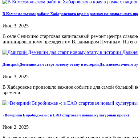
В Комсомольском районе Хабаровского края в рамках национального пр
Июн 3, 2025
В селе Селихино стартовал капитальный ремонт центра славян
инициированному президентом Владимиром Путиным. На его о
Дмитрий Демешин дал старт новому этапу в истории Дальневосточного х
Июн 3, 2025
В Хабаровске произошло важное событие для самой большой ко
времени.
«Вечерний Биробиджан»: в ЕАО стартовал новый культурный проект
Июн 2, 2025
В течение всего лета жителей и гостей города ждёт большая ра