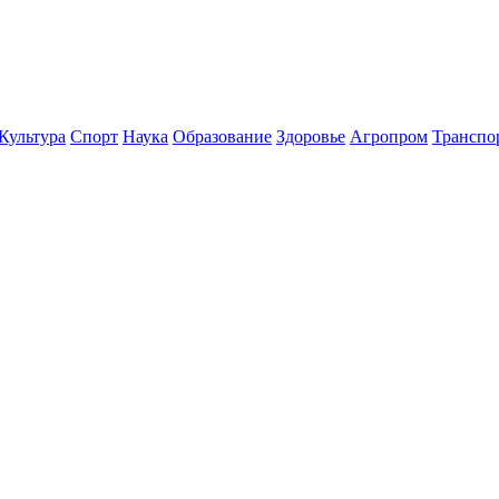
Культура
Спорт
Наука
Образование
Здоровье
Агропром
Транспо