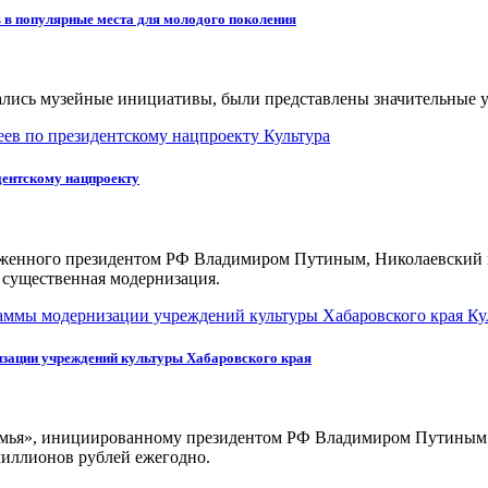
 в популярные места для молодого поколения
дались музейные инициативы, были представлены значительные у
Культура
дентскому нацпроекту
оженного президентом РФ Владимиром Путиным, Николаевский м
 существенная модернизация.
Ку
зации учреждений культуры Хабаровского края
емья», инициированному президентом РФ Владимиром Путиным 
миллионов рублей ежегодно.