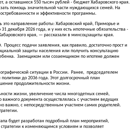
, а оставшиеся 550 тысяч рублей - бюджет Хабаровского края.
казать помощь значительной части нуждающихся семей. На
востребованности и эффективности программы.
ть это направление работы: Хабаровский край, Приморье и
31 декабря 2026 года, и у них есть ипотечные обязательства -
Хабаровского края, — рассказали в минсоцзащиты края.
 Процесс подачи заявления, как правило, достаточно прост и
социальной защиты населения или получить консультацию
ребенка. Заемщиком или созаемщиком по ипотеке должен
мографической ситуации в России. Ранее, председателем
олитики до 2036 года. Этот долгосрочный план
ышение продолжительности жизни.
ности жизни, увеличение числа многодетных семей,
 важного документа осуществлялась с участием ведущих
нно важно, с непосредственным участием самих родителей.
ратегии.
 этапа будет разработан подробный план мероприятий,
 стратегии к изменяющимся условиям и позволяет