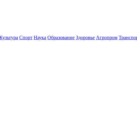
Культура
Спорт
Наука
Образование
Здоровье
Агропром
Транспо