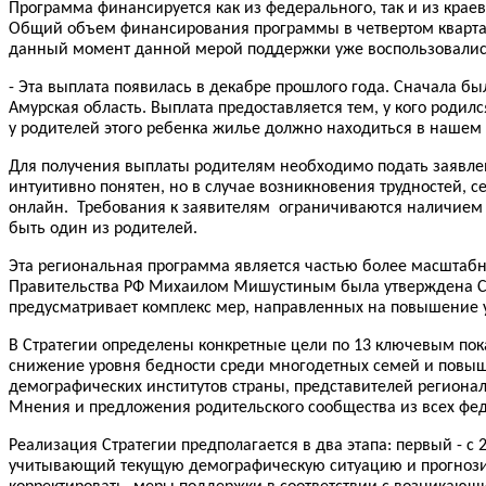
Программа финансируется как из федерального, так и из крае
Общий объем финансирования программы в четвертом квартале
данный момент данной мерой поддержки уже воспользовались 
- Эта выплата появилась в декабре прошлого года. Сначала бы
Амурская область. Выплата предоставляется тем, у кого родилс
у родителей этого ребенка жилье должно находиться в нашем к
Для получения выплаты родителям необходимо подать заявлени
интуитивно понятен, но в случае возникновения трудностей,
онлайн. Требования к заявителям ограничиваются наличием 
быть один из родителей.
Эта региональная программа является частью более масштабн
Правительства РФ Михаилом Мишустиным была утверждена Стр
предусматривает комплекс мер, направленных на повышение 
В Стратегии определены конкретные цели по 13 ключевым по
снижение уровня бедности среди многодетных семей и повыш
демографических институтов страны, представителей региона
Мнения и предложения родительского сообщества из всех фед
Реализация Стратегии предполагается в два этапа: первый - с 
учитывающий текущую демографическую ситуацию и прогнозир