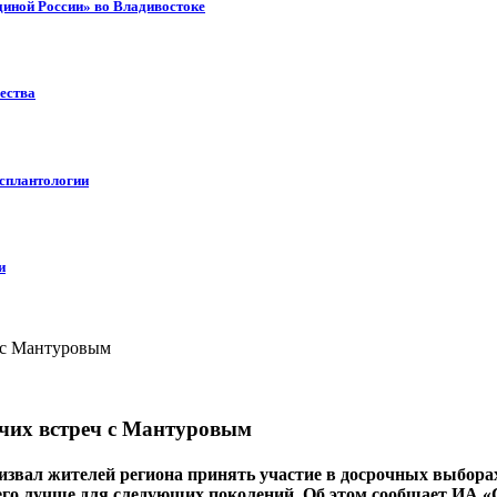
диной России» во Владивостоке
ества
нсплантологии
и
очих встреч с Мантуровым
ал жителей региона принять участие в досрочных выборах гу
 его лучше для следующих поколений. Об этом сообщает ИА «