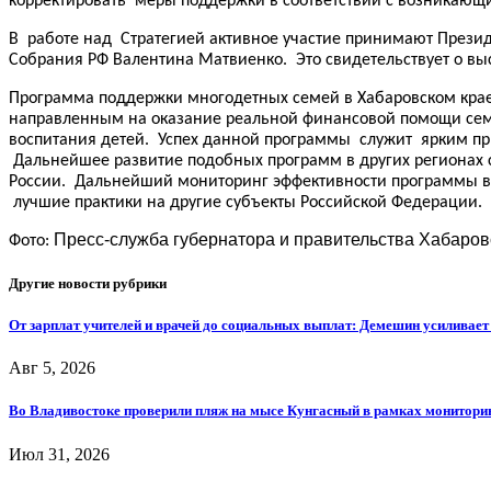
корректировать меры поддержки в соответствии с возникающ
В работе над Стратегией активное участие принимают Презид
Собрания РФ Валентина Матвиенко. Это свидетельствует о в
Программа поддержки многодетных семей в Хабаровском крае
направленным на оказание реальной финансовой помощи сем
воспитания детей. Успех данной программы служит ярким 
Дальнейшее развитие подобных программ в других регионах 
России. Дальнейший мониторинг эффективности программы в
лучшие практики на другие субъекты Российской Федерации.
Пресс-служба губернатора и правительства Хабаровс
Фото:
Другие новости рубрики
От зарплат учителей и врачей до социальных выплат: Демешин усиливае
Авг 5, 2026
Во Владивостоке проверили пляж на мысе Кунгасный в рамках мониторин
Июл 31, 2026