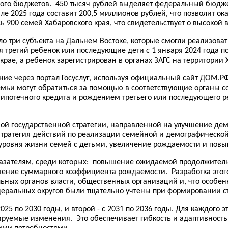
вого бюджетов. 450 тысяч рублей выделяет федеральный бюджет
 2025 года составит 200,5 миллионов рублей, что позволит о
900 семей Хабаровского края, что свидетельствует о высокой 
ло три субъекта на Дальнем Востоке, которые смогли реализова
я третий ребенок или последующие дети с 1 января 2024 года по 
рае, а ребенок зарегистрирован в органах ЗАГС на территории 
е через портал Госуслуг, используя официальный сайт ДОМ.РФ.
 семьи могут обратиться за помощью в соответствующие органы 
ипотечного кредита и рождением третьего или последующего 
ой государственной стратегии, направленной на улучшение де
атегия действий по реализации семейной и демографической п
уровня жизни семей с детьми, увеличение рождаемости и пов
казателям, среди которых: повышение ожидаемой продолжитель
ение суммарного коэффициента рождаемости. Разработка этого
льных органов власти, общественных организаций и, что особе
еральных округов были тщательно учтены при формировании ст
2025 по 2030 годы, и второй - с 2031 по 2036 годы. Для каждого
уемые изменения. Это обеспечивает гибкость и адаптивность