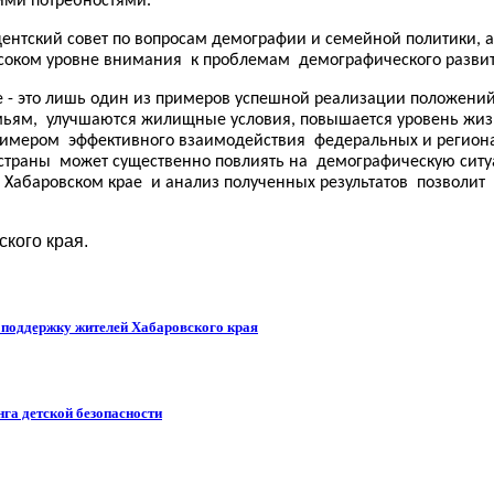
ими потребностями.
ентский совет по вопросам демографии и семейной политики, 
ысоком уровне внимания к проблемам демографического развит
 - это лишь один из примеров успешной реализации положений
ьям, улучшаются жилищные условия, повышается уровень жизн
примером эффективного взаимодействия федеральных и регио
страны может существенно повлиять на демографическую ситу
 Хабаровском крае и анализ полученных результатов позволи
кого края.
т поддержку жителей Хабаровского края
га детской безопасности