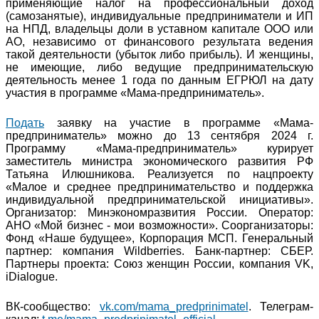
применяющие налог на профессиональный доход
(самозанятые), индивидуальные предприниматели и ИП
на НПД, владельцы доли в уставном капитале ООО или
АО, независимо от финансового результата ведения
такой деятельности (убыток либо прибыль). И женщины,
не имеющие, либо ведущие предпринимательскую
деятельность менее 1 года по данным ЕГРЮЛ на дату
участия в программе «Мама-предприниматель».
Подать
заявку на участие в программе «Мама-
предприниматель» можно до 13 сентября 2024 г.
Программу «Мама-предприниматель» курирует
заместитель министра экономического развития РФ
Татьяна Илюшникова. Реализуется по нацпроекту
«Малое и среднее предпринимательство и поддержка
индивидуальной предпринимательской инициативы».
Организатор: Минэкономразвития России. Оператор:
АНО «Мой бизнес - мои возможности». Соорганизаторы:
Фонд «Наше будущее», Корпорация МСП. Генеральный
партнер: компания Wildberries. Банк-партнер: СБЕР.
Партнеры проекта: Союз женщин России, компания VK,
iDialogue.
ВК-сообщество:
vk.com/mama_predprinimatel
. Телеграм-