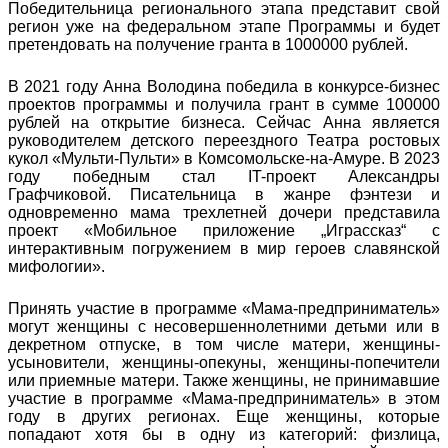
Победительница регионального этапа представит свой
регион уже на федеральном этапе Программы и будет
претендовать на получение гранта в 1000000 рублей.
В 2021 году Анна Володина победила в конкурсе-бизнес
проектов программы и получила грант в сумме 100000
рублей на открытие бизнеса. Сейчас Анна является
руководителем детского переездного Театра ростовых
кукол «Мульти-Пульти» в Комсомольске-на-Амуре. В 2023
году победным стал IT-проект Александры
Графчиковой. Писательница в жанре фэнтези и
одновременно мама трехлетней дочери представила
проект «Мобильное приложение „Играссказ“ с
интерактивным погружением в мир героев славянской
мифологии».
Принять участие в программе «Мама-предприниматель»
могут женщины с несовершеннолетними детьми или в
декретном отпуске, в том числе матери, женщины-
усыновители, женщины-опекуны, женщины-попечители
или приемные матери. Также женщины, не принимавшие
участие в программе «Мама-предприниматель» в этом
году в других регионах. Еще женщины, которые
попадают хотя бы в одну из категорий: физлица,