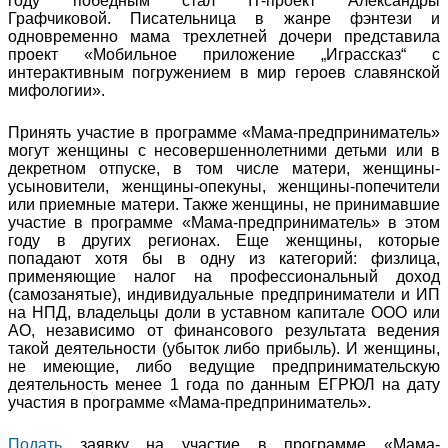
году победным стал IT-проект Александры
Графчиковой. Писательница в жанре фэнтези и
одновременно мама трехлетней дочери представила
проект «Мобильное приложение „Играссказ“ с
интерактивным погружением в мир героев славянской
мифологии».
Принять участие в программе «Мама-предприниматель»
могут женщины с несовершеннолетними детьми или в
декретном отпуске, в том числе матери, женщины-
усыновители, женщины-опекуны, женщины-попечители
или приемные матери. Также женщины, не принимавшие
участие в программе «Мама-предприниматель» в этом
году в других регионах. Еще женщины, которые
попадают хотя бы в одну из категорий: физлица,
применяющие налог на профессиональный доход
(самозанятые), индивидуальные предприниматели и ИП
на НПД, владельцы доли в уставном капитале ООО или
АО, независимо от финансового результата ведения
такой деятельности (убыток либо прибыль). И женщины,
не имеющие, либо ведущие предпринимательскую
деятельность менее 1 года по данным ЕГРЮЛ на дату
участия в программе «Мама-предприниматель».
Подать
заявку на участие в программе «Мама-