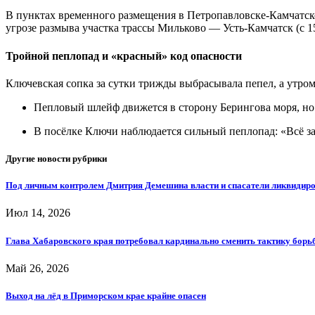
В пунктах временного размещения в Петропавловске-Камчатск
угрозе размыва участка трассы Мильково — Усть-Камчатск (с 15
Тройной пеплопад и «красный» код опасности
Ключевская сопка за сутки трижды выбрасывала пепел, а утро
Пепловый шлейф движется в сторону Берингова моря, но 
В посёлке Ключи наблюдается сильный пеплопад: «Всё з
Другие новости рубрики
Под личным контролем Дмитрия Демешина власти и спасатели ликвидиро
Июл 14, 2026
Глава Хабаровского края потребовал кардинально сменить тактику бор
Май 26, 2026
Выход на лёд в Приморском крае крайне опасен