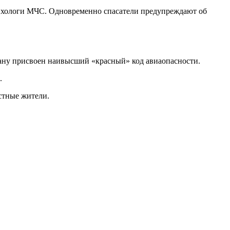
сихологи МЧС. Одновременно спасатели предупреждают об
кану присвоен наивысший «красный» код авиаопасности.
.
стные жители.