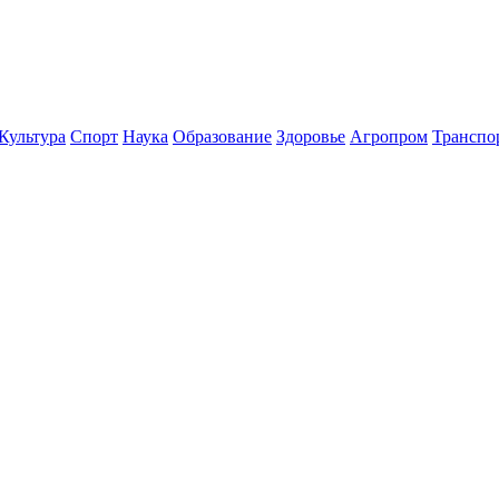
Культура
Спорт
Наука
Образование
Здоровье
Агропром
Транспо