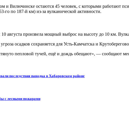
ом и Вилючинске остаются 45 человек, с которыми работают п
3-го по 187-й км) из-за вулканической активности.
м 10 августа произвела мощный выброс на высоту до 10 км. Вул
угроза осадков сохраняется для Усть-Камчатска и Крутоберегово
атянуто пепловой тучей, ещё и дождь обещают», — сообщают ме
вали последствия паводка в Хабаровском районе
ьбы с лесными пожарами