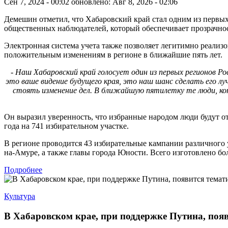
Сен 7, 2024 - 00:02
обновлено: Авг 8, 2026 - 02:06
Демешин отметил, что Хабаровский край стал одним из первых
общественных наблюдателей, который обеспечивает прозрачно
Электронная система учета также позволяет легитимно реализов
положительным изменениям в регионе в ближайшие пять лет.
- Наш Хабаровский край голосует один из первых регионов Р
это ваше видение будущего края, это наш шанс сделать его л
стоять изменение дел. В ближайшую пятилетку те люди, кот
Он выразил уверенность, что избранные народом люди будут от
года на 741 избирательном участке.
В регионе проводится 43 избирательные кампании различного 
на-Амуре, а также главы города Юности. Всего изготовлено бо
Подробнее
Культура
В Хабаровском крае, при поддержке Путина, поя