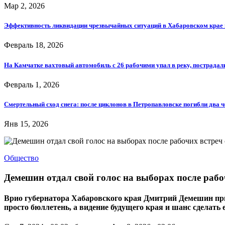
Мар 2, 2026
Эффективность ликвидации чрезвычайных ситуаций в Хабаровском крае
Февраль 18, 2026
На Камчатке вахтовый автомобиль с 26 рабочими упал в реку, пострадал
Февраль 1, 2026
Смертельный сход снега: после циклонов в Петропавловске погибли два 
Янв 15, 2026
Общество
Демешин отдал свой голос на выборах после раб
Врио губернатора Хабаровского края Дмитрий Демешин призв
просто бюллетень, а видение будущего края и шанс сделать