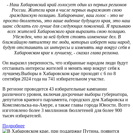
- Наш Хабаровский край голосует один из первых регионов
России. Жители края в числе первых выражают свою
гражданскую позицию. Хабаровчане, ваш голос - это не
просто бюллетень, это ваше видение будущего края, это наш
шанс сделать его лучше для следующих поколений. Я призываю
всех жителей Хабаровского края выразить свою позицию.
Убежден, что за ней будет стоять изменение дел. В
ближайшую пятилетку те люди, которых изберет наш народ,
будут отстаивать их интересы и изменять мир вокруг себя в
Хабаровском крае к лучшему, - сказал глава региона.
Он выразил уверенность, что избранные народом люди будут
отстаивать интересы жителей и менять мир вокруг себя к
лучшему.Выборы в Хабаровском крае проходят с 6 по 8
сентября 2024 года на 741 избирательном участке.
В регионе проводится 43 избирательные кампании
различного уровня, включая досрочные выборы губернатора,
депутатов краевого парламента, городских дум Хабаровска и
Комсомольска-на-Амуре, а также главы города Юности. Всего
изготовлено более 3 миллионов бюллетеней для более 900
тысяч избирателей.
Подробнее