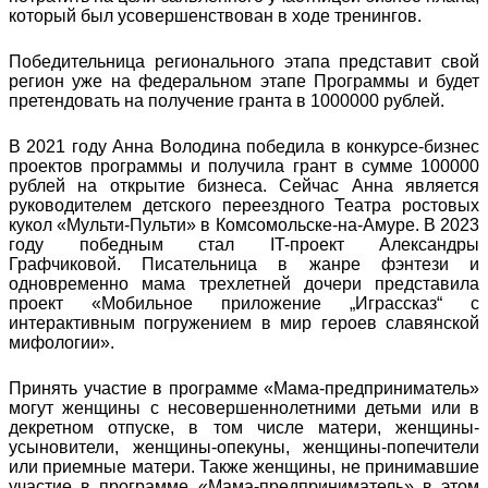
который был усовершенствован в ходе тренингов.
Победительница регионального этапа представит свой
регион уже на федеральном этапе Программы и будет
претендовать на получение гранта в 1000000 рублей.
В 2021 году Анна Володина победила в конкурсе-бизнес
проектов программы и получила грант в сумме 100000
рублей на открытие бизнеса. Сейчас Анна является
руководителем детского переездного Театра ростовых
кукол «Мульти-Пульти» в Комсомольске-на-Амуре. В 2023
году победным стал IT-проект Александры
Графчиковой. Писательница в жанре фэнтези и
одновременно мама трехлетней дочери представила
проект «Мобильное приложение „Играссказ“ с
интерактивным погружением в мир героев славянской
мифологии».
Принять участие в программе «Мама-предприниматель»
могут женщины с несовершеннолетними детьми или в
декретном отпуске, в том числе матери, женщины-
усыновители, женщины-опекуны, женщины-попечители
или приемные матери. Также женщины, не принимавшие
участие в программе «Мама-предприниматель» в этом