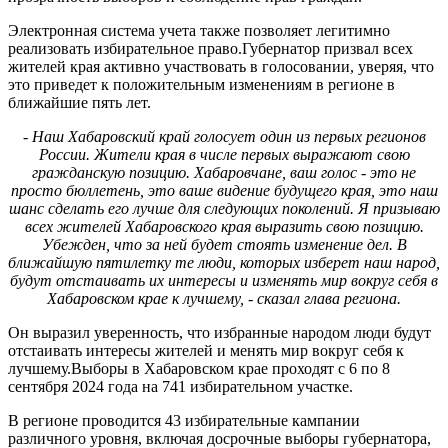
Электронная система учета также позволяет легитимно
реализовать избирательное право.Губернатор призвал всех
жителей края активно участвовать в голосовании, уверяя, что
это приведет к положительным изменениям в регионе в
ближайшие пять лет.
- Наш Хабаровский край голосует один из первых регионов
России. Жители края в числе первых выражают свою
гражданскую позицию. Хабаровчане, ваш голос - это не
просто бюллетень, это ваше видение будущего края, это наш
шанс сделать его лучше для следующих поколений. Я призываю
всех жителей Хабаровского края выразить свою позицию.
Убежден, что за ней будет стоять изменение дел. В
ближайшую пятилетку те люди, которых изберет наш народ,
будут отстаивать их интересы и изменять мир вокруг себя в
Хабаровском крае к лучшему, - сказал глава региона.
Он выразил уверенность, что избранные народом люди будут
отстаивать интересы жителей и менять мир вокруг себя к
лучшему.Выборы в Хабаровском крае проходят с 6 по 8
сентября 2024 года на 741 избирательном участке.
В регионе проводится 43 избирательные кампании
различного уровня, включая досрочные выборы губернатора,