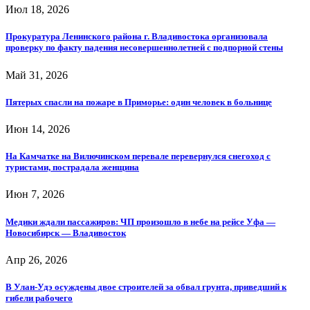
Июл 18, 2026
Прокуратура Ленинского района г. Владивостока организовала
проверку по факту падения несовершеннолетней с подпорной стены
Май 31, 2026
Пятерых спасли на пожаре в Приморье: один человек в больнице
Июн 14, 2026
На Камчатке на Вилючинском перевале перевернулся снегоход с
туристами, пострадала женщина
Июн 7, 2026
Медики ждали пассажиров: ЧП произошло в небе на рейсе Уфа —
Новосибирск — Владивосток
Апр 26, 2026
В Улан-Удэ осуждены двое строителей за обвал грунта, приведший к
гибели рабочего