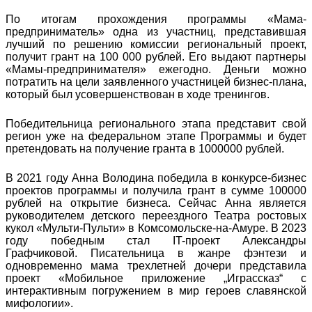
По итогам прохождения программы «Мама-
предприниматель» одна из участниц, представившая
лучший по решению комиссии региональный проект,
получит грант на 100 000 рублей. Его выдают партнеры
«Мамы-предпринимателя» ежегодно. Деньги можно
потратить на цели заявленного участницей бизнес-плана,
который был усовершенствован в ходе тренингов.
Победительница регионального этапа представит свой
регион уже на федеральном этапе Программы и будет
претендовать на получение гранта в 1000000 рублей.
В 2021 году Анна Володина победила в конкурсе-бизнес
проектов программы и получила грант в сумме 100000
рублей на открытие бизнеса. Сейчас Анна является
руководителем детского переездного Театра ростовых
кукол «Мульти-Пульти» в Комсомольске-на-Амуре. В 2023
году победным стал IT-проект Александры
Графчиковой. Писательница в жанре фэнтези и
одновременно мама трехлетней дочери представила
проект «Мобильное приложение „Играссказ“ с
интерактивным погружением в мир героев славянской
мифологии».