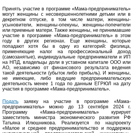
Принять участие в программе «Мама-предприниматель»
могут женщины с несовершеннолетними детьми или в
декретном отпуске, в том числе матери, женщины-
усыновители, женщины-опекуны, женщины-попечители
или приемные матери. Также женщины, не принимавшие
участие в программе «Мама-предприниматель» в этом
году в других регионах. Еще женщины, которые
попадают хотя бы в одну из категорий: физлица,
применяющие налог на профессиональный доход
(самозанятые), индивидуальные предприниматели и ИП
на НПД, владельцы доли в уставном капитале ООО или
АО, независимо от финансового результата ведения
такой деятельности (убыток либо прибыль). И женщины,
не имеющие, либо ведущие предпринимательскую
деятельность менее 1 года по данным ЕГРЮЛ на дату
участия в программе «Мама-предприниматель».
Подать
заявку на участие в программе «Мама-
предприниматель» можно до 13 сентября 2024 г.
Программу «Мама-предприниматель» курирует
заместитель министра экономического развития РФ
Татьяна Илюшникова. Реализуется по нацпроекту
«Малое и среднее предпринимательство и поддержка