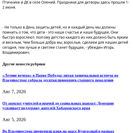
Птичнике и ДК в селе Олений. Праздники для детворы здесь прошли 1-
2 июня.
- Не только в День защиты детей, но и каждый день мы должны
помнить о том, что дети - это наше счастье и наше будущее. Они
быстро взрослеют, поэтому детство каждого из них должно быть ярким
и веселым. Чем больше добра мы, взрослые, сделаем для наших детей
сегодня, тем лучше и светлее станет будущее, - убежден Игорь
Владимирович.
Другие новости рубрики
«Летние вечера» в Парке Победы: пятая танцевальная встреча во
Владивостоке собрала десятки приморцев старшего поколения
Авг 7, 2026
От зарплат учителей и врачей до социальных выплат: Демешин
усиливает поддержку жителей Хабаровского края
Авг 5, 2026
Во Владивостоке проверили пляж на мысе Кунгасный в рамках