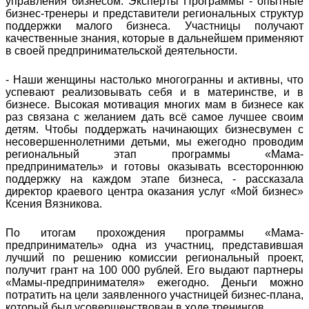
управления бизнесом. Эксперты Программы - опытные
бизнес-тренеры и представители региональных структур
поддержки малого бизнеса. Участницы получают
качественные знания, которые в дальнейшем применяют
в своей предпринимательской деятельности.
- Наши женщины настолько многогранны и активны, что
успевают реализовывать себя и в материнстве, и в
бизнесе. Высокая мотивация многих мам в бизнесе как
раз связана с желанием дать всё самое лучшее своим
детям. Чтобы поддержать начинающих бизнесвумен с
несовершеннолетними детьми, мы ежегодно проводим
региональный этап программы «Мама-
предприниматель» и готовы оказывать всестороннюю
поддержку на каждом этапе бизнеса, - рассказала
директор краевого центра оказания услуг «Мой бизнес»
Ксения Вязникова.
По итогам прохождения программы «Мама-
предприниматель» одна из участниц, представившая
лучший по решению комиссии региональный проект,
получит грант на 100 000 рублей. Его выдают партнеры
«Мамы-предпринимателя» ежегодно. Деньги можно
потратить на цели заявленного участницей бизнес-плана,
который был усовершенствован в ходе тренингов.