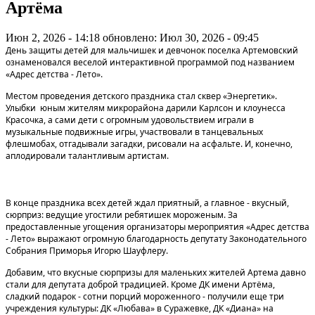
Артёма
Июн 2, 2026 - 14:18
обновлено: Июл 30, 2026 - 09:45
День защиты детей для мальчишек и девчонок поселка Артемовский
ознаменовался веселой интерактивной программой под названием
«Адрес детства - Лето».
Местом проведения детского праздника стал сквер «Энергетик».
Улыбки юным жителям микрорайона дарили Карлсон и клоунесса
Красочка, а сами дети с огромным удовольствием играли в
музыкальные подвижные игры, участвовали в танцевальных
флешмобах, отгадывали загадки, рисовали на асфальте. И, конечно,
аплодировали талантливым артистам.
В конце праздника всех детей ждал приятный, а главное - вкусный,
сюрприз: ведущие угостили ребятишек мороженым. За
предоставленные угощения организаторы мероприятия «Адрес детства
- Лето» выражают огромную благодарность депутату Законодательного
Собрания Приморья Игорю Шауфлеру.
Добавим, что вкусные сюрпризы для маленьких жителей Артема давно
стали для депутата доброй традицией. Кроме ДК имени Артёма,
сладкий подарок - сотни порций мороженного - получили еще три
учреждения культуры: ДК «Любава» в Суражевке, ДК «Диана» на