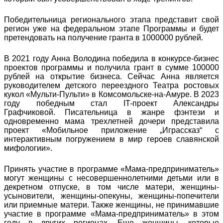
Победительница регионального этапа представит свой
регион уже на федеральном этапе Программы и будет
претендовать на получение гранта в 1000000 рублей.
В 2021 году Анна Володина победила в конкурсе-бизнес
проектов программы и получила грант в сумме 100000
рублей на открытие бизнеса. Сейчас Анна является
руководителем детского переездного Театра ростовых
кукол «Мульти-Пульти» в Комсомольске-на-Амуре. В 2023
году победным стал IT-проект Александры
Графчиковой. Писательница в жанре фэнтези и
одновременно мама трехлетней дочери представила
проект «Мобильное приложение „Играссказ“ с
интерактивным погружением в мир героев славянской
мифологии».
Принять участие в программе «Мама-предприниматель»
могут женщины с несовершеннолетними детьми или в
декретном отпуске, в том числе матери, женщины-
усыновители, женщины-опекуны, женщины-попечители
или приемные матери. Также женщины, не принимавшие
участие в программе «Мама-предприниматель» в этом
году в других регионах. Еще женщины, которые