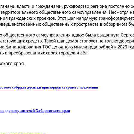
анами власти и гражданами, руководство региона постоянно о
 территориального общественного самоуправления. Несмотря на
я гражданских проектов. Этот шаг напрямую трансформируется
овершенствованных общественных пространств в обозримом бу
 общественного самоуправления вдвое была выдвинута Сергеем
етствующих средств. Такой шаг демонстрирует не только довери
ма финансирования ТОС до одного миллиарда рублей к 2029 го
ть в преобразованиях своих городов и сёл.
ского края.
остоке собрала десятки приморцев старшего поколения
т поддержку жителей Хабаровского края