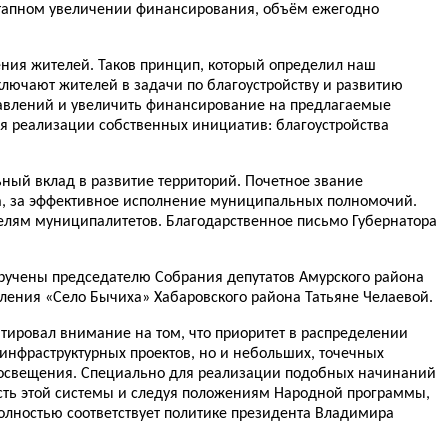
оэтапном увеличении финансирования, объём ежегодно
ения жителей. Таков принцип, который определил наш
лючают жителей в задачи по благоустройству и развитию
авлений и увеличить финансирование на предлагаемые
 реализации собственных инициатив: благоустройства
ный вклад в развитие территорий. Почетное звание
на, за эффективное исполнение муниципальных полномочий.
телям муниципалитетов. Благодарственное письмо Губернатора
вручены председателю Собрания депутатов Амурского района
еления «Село Бычиха» Хабаровского района Татьяне Челаевой.
ировал внимание на том, что приоритет в распределении
 инфраструктурных проектов, но и небольших, точечных
о освещения. Специально для реализации подобных начинаний
сть этой системы и следуя положениям Народной программы,
олностью соответствует политике президента Владимира