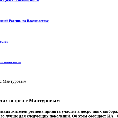
га детской безопасности
диной России» во Владивостоке
ества
нсплантологии
очих встреч с Мантуровым
ал жителей региона принять участие в досрочных выборах гу
 его лучше для следующих поколений. Об этом сообщает ИА «