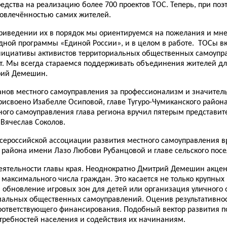
едства на реализацию более 700 проектов ТОС. Теперь, при п
вовлечённостью самих жителей.
приведении их в порядок мы ориентируемся на пожелания и мн
ной программы «Единой России», и в целом в работе. ТОСы вк
нициативы активистов территориальных общественных самоупр
т
.
Мы всегда стараемся поддерживать объединения жителей для
рий Демешин.
нов местного самоуправления за профессионализм и значитель
рисвоено Изабелле Осиповой, главе Тугуро-Чумиканского райо
тного самоуправления глава региона вручил пятерым представи
 Вячеслав Соколов.
Всероссийской ассоциации развития местного самоуправления 
я района имени Лазо Любови Рубанцовой и главе сельского пос
еятельности главы
края
. Неоднократно Дмитрий Демешин акцент
 максимального числа граждан. Это касается не только крупных
и, обновление игровых зон для детей или организация уличног
иальных общественных самоуправлений. Оценив результативно
оответствующего финансирования. Подобный вектор развития п
отребностей населения и содействия их начинаниям.