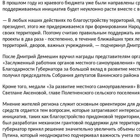
В прошлом году из краевого бюджета уже были направлены ср
поддерживаемых инициатив будет неуклонно расти вместе с 
—
В любых наших действиях по благоустройству территорий, 
президент, этого же придерживаемся при формировании Народ
своих территорий. Поэтому считаю правильным поддержать и
проекты в два раза - постепенно, в течение ближайших трех ле
территорий, дворов, важных учреждений, — подчеркнул Дмит
После Дмитрий Демешин вручил награды представителям орга
«Заслуженный работник органов местного самоуправления» п
Благодарности Губернатора за большой вклад в развитие мес
получил председатель Собрания депутатов Ванинского района
Кроме того, медали «За развитие местного самоуправления» 
Светлане Аксеновой, главе Полетненского сельского поселени
Мнение жителей региона служит основным ориентиром для д
средств отдается тем вопросам, которые затрагивают интересы
инициатив, таких как благоустройство придомовой территори
был разработан механизм грантовой поддержки для территор
губернатор принял решение значительно увеличить объемы с
Путина, который неоднократно подчеркивал важность учета п