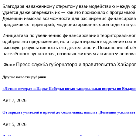
Благодаря налаженному открытому взаимодействию между орг
удаётся даже опережать их — как это произошло с программой
Демешин изыскал возможности для расширения финансировани
придомовых территорий, модернизированных зон отдыха и ус
Инициатива по увеличению финансирования территориального
одобрил это предложение, но и гарантировал выделение соотв
высокую результативность его деятельности. Повышение объё
населённого пункта края, позволяя жителям активно участвова
Пресс-служба губернатора и правительства Хабаров
Фото:
Другие новости рубрики
«Летние вечера» в Парке Победы: пятая танцевальная встреча во Владив
Авг 7, 2026
От зарплат учителей и врачей до социальных выплат: Демешин усиливае
Авг 5, 2026