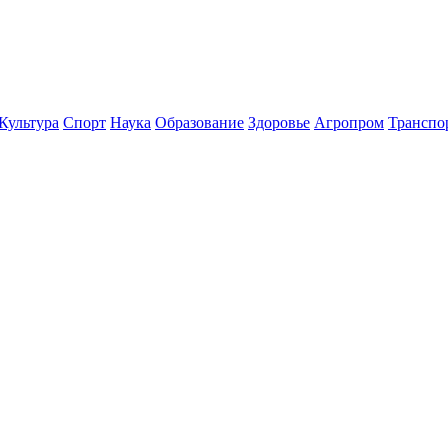
Культура
Спорт
Наука
Образование
Здоровье
Агропром
Транспо