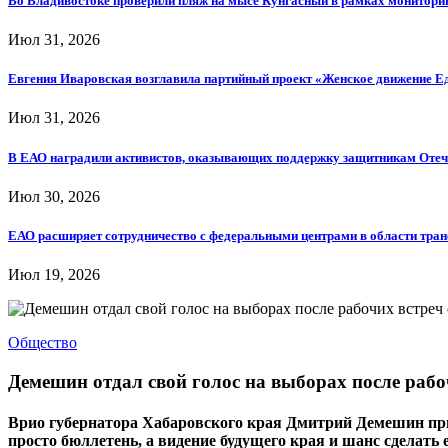
Во Владивостоке проверили пляж на мысе Кунгасный в рамках мониторин
Июл 31, 2026
Евгения Иваровская возглавила партийный проект «Женское движение Е
Июл 31, 2026
В ЕАО наградили активистов, оказывающих поддержку защитникам Отеч
Июл 30, 2026
ЕАО расширяет сотрудничество с федеральными центрами в области тра
Июл 19, 2026
Общество
Демешин отдал свой голос на выборах после раб
Врио губернатора Хабаровского края Дмитрий Демешин призв
просто бюллетень, а видение будущего края и шанс сделать