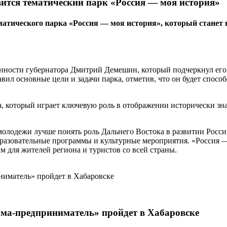
вится тематический парк «Россия — моя история»
тематического парка «Россия — моя история», который ста
сти губернатора Дмитрий Демешин, который подчеркнул его зна
л основные цели и задачи парка, отметив, что он будет спосо
а, который играет ключевую роль в отображении исторически з
 молодежи лучше понять роль Дальнего Востока в развитии Рос
разовательные программы и культурные мероприятия. «Россия — 
 для жителей региона и туристов со всей страны.
ма-предприниматель» пройдет в Хабаровске