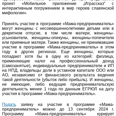
проект «Мобильное приложение „Играссказ“ с
интерактивным погружением в мир героев славянской
мифологии».
Принять участие в программе «Мама-предприниматель»
могут женщины с несовершеннолетними детьми или в
декретном отпуске, в том числе матери, женщины-
усыновители, женщины-опекуны, женщины-попечители
или приемные матери. Также женщины, не принимавшие
участие в программе «Мама-предприниматель» в этом
году в других регионах. Еще женщины, которые
попадают хотя бы в одну из категорий: физлица,
применяющие налог на профессиональный доход
(самозанятые), индивидуальные предприниматели и ИП
на НПД, владельцы доли в уставном капитале ООО или
АО, независимо от финансового результата ведения
такой деятельности (убыток либо прибыль). И женщины,
не имеющие, либо ведущие предпринимательскую
деятельность менее 1 года по данным ЕГРЮЛ на дату
участия в программе «Мама-предприниматель».
Подать
заявку на участие в программе «Мама-
предприниматель» можно до 13 сентября 2024 г.
Программу «Мама-предприниматель» курирует