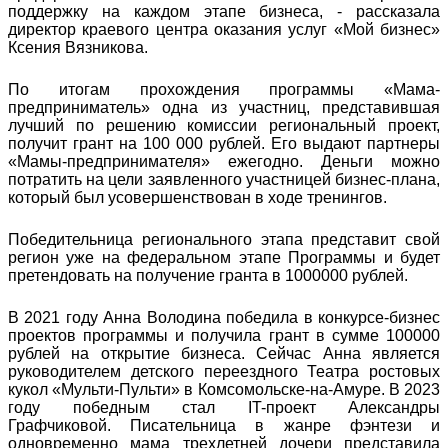
поддержку на каждом этапе бизнеса, - рассказала
директор краевого центра оказания услуг «Мой бизнес»
Ксения Вязникова.
По итогам прохождения программы «Мама-
предприниматель» одна из участниц, представившая
лучший по решению комиссии региональный проект,
получит грант на 100 000 рублей. Его выдают партнеры
«Мамы-предпринимателя» ежегодно. Деньги можно
потратить на цели заявленного участницей бизнес-плана,
который был усовершенствован в ходе тренингов.
Победительница регионального этапа представит свой
регион уже на федеральном этапе Программы и будет
претендовать на получение гранта в 1000000 рублей.
В 2021 году Анна Володина победила в конкурсе-бизнес
проектов программы и получила грант в сумме 100000
рублей на открытие бизнеса. Сейчас Анна является
руководителем детского переездного Театра ростовых
кукол «Мульти-Пульти» в Комсомольске-на-Амуре. В 2023
году победным стал IT-проект Александры
Графчиковой. Писательница в жанре фэнтези и
одновременно мама трехлетней дочери представила