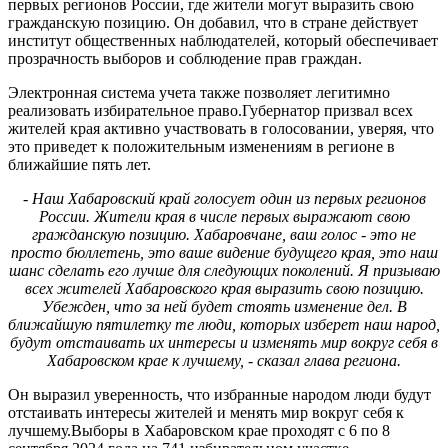
первых регионов России, где жители могут выразить свою
гражданскую позицию. Он добавил, что в стране действует
институт общественных наблюдателей, который обеспечивает
прозрачность выборов и соблюдение прав граждан.
Электронная система учета также позволяет легитимно
реализовать избирательное право.Губернатор призвал всех
жителей края активно участвовать в голосовании, уверяя, что
это приведет к положительным изменениям в регионе в
ближайшие пять лет.
- Наш Хабаровский край голосует один из первых регионов
России. Жители края в числе первых выражают свою
гражданскую позицию. Хабаровчане, ваш голос - это не
просто бюллетень, это ваше видение будущего края, это наш
шанс сделать его лучше для следующих поколений. Я призываю
всех жителей Хабаровского края выразить свою позицию.
Убежден, что за ней будет стоять изменение дел. В
ближайшую пятилетку те люди, которых изберет наш народ,
будут отстаивать их интересы и изменять мир вокруг себя в
Хабаровском крае к лучшему, - сказал глава региона.
Он выразил уверенность, что избранные народом люди будут
отстаивать интересы жителей и менять мир вокруг себя к
лучшему.Выборы в Хабаровском крае проходят с 6 по 8