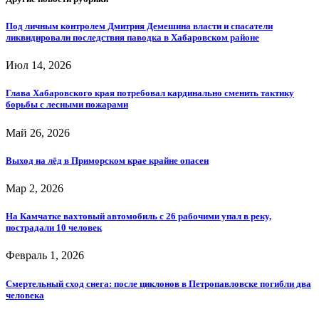
Под личным контролем Дмитрия Демешина власти и спасатели
ликвидировали последствия паводка в Хабаровском районе
Июл 14, 2026
Глава Хабаровского края потребовал кардинально сменить тактику
борьбы с лесными пожарами
Май 26, 2026
Выход на лёд в Приморском крае крайне опасен
Мар 2, 2026
На Камчатке вахтовый автомобиль с 26 рабочими упал в реку,
пострадали 10 человек
Февраль 1, 2026
Смертельный сход снега: после циклонов в Петропавловске погибли два
человека