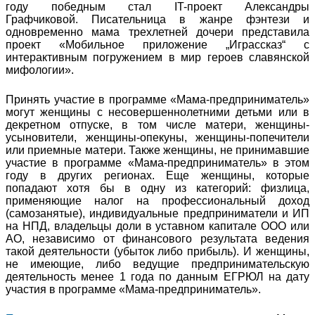
году победным стал IT-проект Александры
Графчиковой. Писательница в жанре фэнтези и
одновременно мама трехлетней дочери представила
проект «Мобильное приложение „Играссказ“ с
интерактивным погружением в мир героев славянской
мифологии».
Принять участие в программе «Мама-предприниматель»
могут женщины с несовершеннолетними детьми или в
декретном отпуске, в том числе матери, женщины-
усыновители, женщины-опекуны, женщины-попечители
или приемные матери. Также женщины, не принимавшие
участие в программе «Мама-предприниматель» в этом
году в других регионах. Еще женщины, которые
попадают хотя бы в одну из категорий: физлица,
применяющие налог на профессиональный доход
(самозанятые), индивидуальные предприниматели и ИП
на НПД, владельцы доли в уставном капитале ООО или
АО, независимо от финансового результата ведения
такой деятельности (убыток либо прибыль). И женщины,
не имеющие, либо ведущие предпринимательскую
деятельность менее 1 года по данным ЕГРЮЛ на дату
участия в программе «Мама-предприниматель».