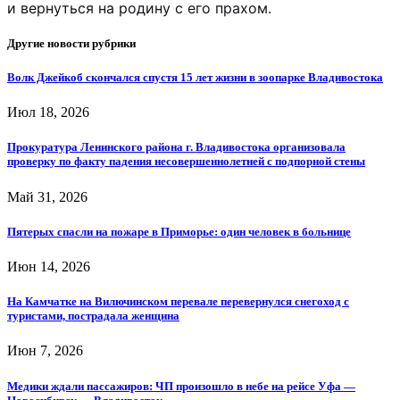
и вернуться на родину с его прахом.
Другие новости рубрики
Волк Джейкоб скончался спустя 15 лет жизни в зоопарке Владивостока
Июл 18, 2026
Прокуратура Ленинского района г. Владивостока организовала
проверку по факту падения несовершеннолетней с подпорной стены
Май 31, 2026
Пятерых спасли на пожаре в Приморье: один человек в больнице
Июн 14, 2026
На Камчатке на Вилючинском перевале перевернулся снегоход с
туристами, пострадала женщина
Июн 7, 2026
Медики ждали пассажиров: ЧП произошло в небе на рейсе Уфа —