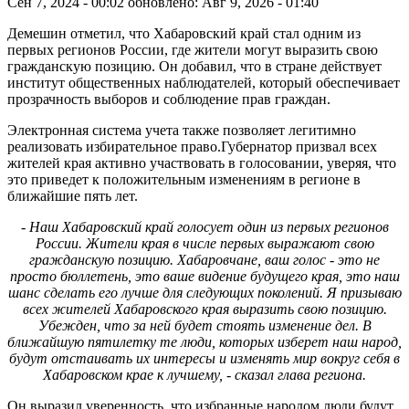
Сен 7, 2024 - 00:02
обновлено: Авг 9, 2026 - 01:40
Демешин отметил, что Хабаровский край стал одним из
первых регионов России, где жители могут выразить свою
гражданскую позицию. Он добавил, что в стране действует
институт общественных наблюдателей, который обеспечивает
прозрачность выборов и соблюдение прав граждан.
Электронная система учета также позволяет легитимно
реализовать избирательное право.Губернатор призвал всех
жителей края активно участвовать в голосовании, уверяя, что
это приведет к положительным изменениям в регионе в
ближайшие пять лет.
- Наш Хабаровский край голосует один из первых регионов
России. Жители края в числе первых выражают свою
гражданскую позицию. Хабаровчане, ваш голос - это не
просто бюллетень, это ваше видение будущего края, это наш
шанс сделать его лучше для следующих поколений. Я призываю
всех жителей Хабаровского края выразить свою позицию.
Убежден, что за ней будет стоять изменение дел. В
ближайшую пятилетку те люди, которых изберет наш народ,
будут отстаивать их интересы и изменять мир вокруг себя в
Хабаровском крае к лучшему, - сказал глава региона.
Он выразил уверенность, что избранные народом люди будут